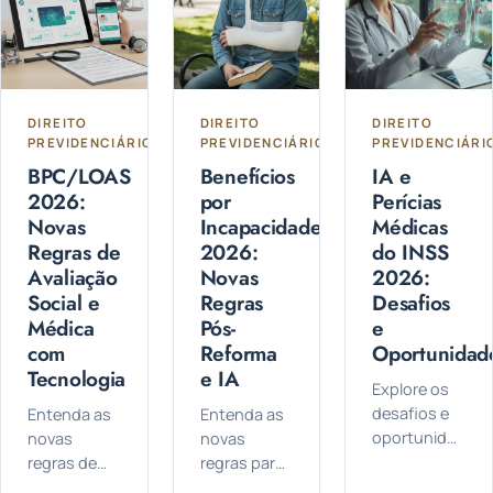
processo.
e benefícios
deveres e
previdenciários.
opções de
contribuição
para o INSS.
DIREITO
DIREITO
DIREITO
PREVIDENCIÁRIO
PREVIDENCIÁRIO
PREVIDENCIÁRI
BPC/LOAS
Benefícios
IA e
2026:
por
Perícias
Novas
Incapacidade
Médicas
Regras de
2026:
do INSS
Avaliação
Novas
2026:
Social e
Regras
Desafios
Médica
Pós-
e
com
Reforma
Oportunidad
Tecnologia
e IA
Explore os
desafios e
Entenda as
Entenda as
oportunidades
novas
novas
da
regras de
regras para
Inteligência
avaliação
concessão