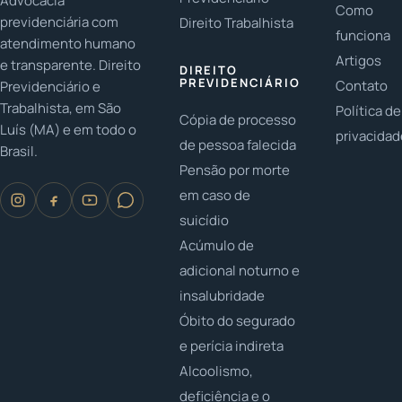
Advocacia
Como
previdenciária com
Direito Trabalhista
funciona
atendimento humano
Artigos
e transparente. Direito
DIREITO
PREVIDENCIÁRIO
Contato
Previdenciário e
Trabalhista, em São
Política de
Cópia de processo
Luís (MA) e em todo o
privacida
de pessoa falecida
Brasil.
Pensão por morte
em caso de
suicídio
Acúmulo de
adicional noturno e
insalubridade
Óbito do segurado
e perícia indireta
Alcoolismo,
deficiência e o