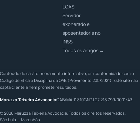
LOAS
Servidor
exonerado e
aposentadoria no
INSS
Todos os artigos →
Conteúdo de caráter meramente informativo, em conformidade com o
Código de Ética e Disciplina da OAB (Provimento 205/2021). Este site não
capta clientela nem promete resultados.
Maruzza Teixeira Advocacia
OAB/MA 11.810
CNPJ 27.218.799/0001-43
©
2026
Maruzza Teixeira Advocacia. Todos os direitos reservados.
São Luís — Maranhão