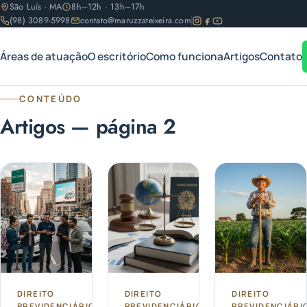
São Luís - MA
8h–12h · 13h–17h
(98) 3089-5998
contato@maruzzateixeira.com
Áreas de atuação
O escritório
Como funciona
Artigos
Contato
CONTEÚDO
Artigos — página 2
DIREITO
DIREITO
DIREITO
PREVIDENCIÁRIO
PREVIDENCIÁRIO
PREVIDENCIÁRI