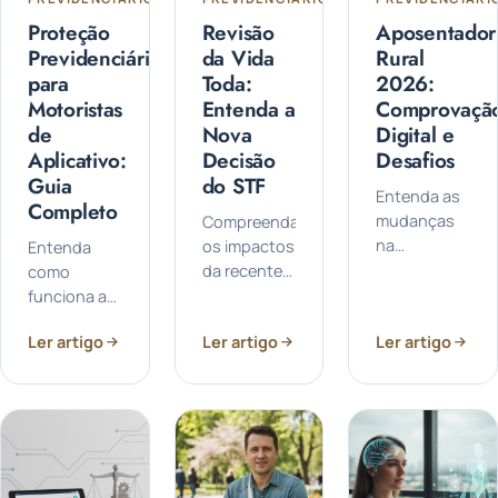
Proteção
Revisão
Aposentador
Previdenciária
da Vida
Rural
para
Toda:
2026:
Motoristas
Entenda a
Comprovaçã
de
Nova
Digital e
Aplicativo:
Decisão
Desafios
Guia
do STF
Entenda as
Completo
mudanças
Compreenda
na
os impactos
Entenda
aposentadoria
da recente
como
rural em
decisão do
funciona a
2026, a
Supremo
proteção
Ler artigo
Ler artigo
Ler artigo
comprovação
Tribunal
previdenciária
digital para
Federal
para
segurados
sobre a
motoristas
especiais e
Revisão da
de aplicativo
os desafios
Vida Toda
no Brasil,
envolvidos
nas
incluindo
no
aposentadorias
direitos,