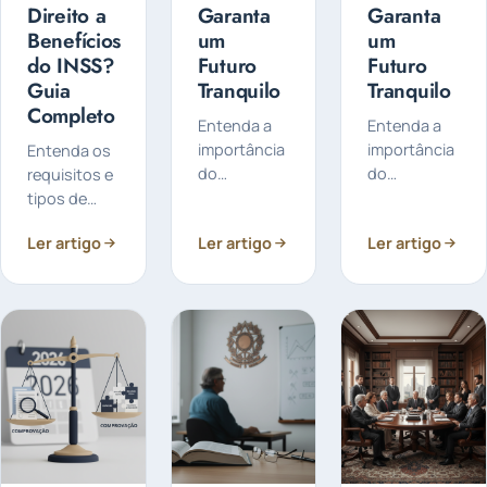
Direito a
Garanta
Garanta
Benefícios
um
um
do INSS?
Futuro
Futuro
Guia
Tranquilo
Tranquilo
Completo
Entenda a
Entenda a
importância
importância
Entenda os
do
do
requisitos e
planejamento
planejamento
tipos de
previdenciário
previdenciário
benefícios
Ler artigo
Ler artigo
Ler artigo
para
para
oferecidos
assegurar
otimizar sua
pelo INSS,
seus
aposentadoria,
como
direitos e
evitar
aposentadorias,
otimizar sua
perdas e
auxílios e
aposentadoria.
garantir
pensões.
Saiba como
segurança
Saiba quem
se preparar
financeira
pode
para o
no futuro.
solicitar
futuro.
cada um.