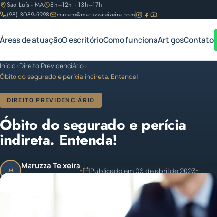
São Luís - MA
8h–12h · 13h–17h
(98) 3089-5998
contato@maruzzateixeira.com
Áreas de atuação
O escritório
Como funciona
Artigos
Contato
Início
›
Direito Previdenciário
›
Óbito do segurado e perícia indireta. Entenda!
DIREITO PREVIDENCIÁRIO
Óbito do segurado e perícia
indireta. Entenda!
Maruzza Teixeira
Publicado em 06 de abril de 2023
M
OAB/MA 11.810
1 min de leitura