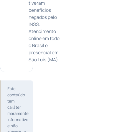
tiveram
benefícios
negados pelo
INSS.
Atendimento
online em todo
o Brasil e
presencial em
São Luís (MA).
Este
conteúdo
tem
caráter
meramente
informativo
e não