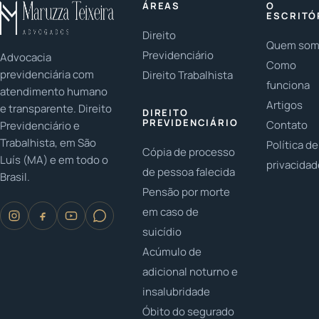
ÁREAS
O
Reforma da
incluindo
e nos
ESCRITÓ
Previdência
pensão por
critérios de
Direito
e os tipos
morte e
Quem so
inclusão
Previdenciário
Advocacia
de
benefícios
social para
Como
previdenciária com
Direito Trabalhista
benefício.
para
beneficiários.
funciona
atendimento humano
dependentes.
Artigos
e transparente. Direito
DIREITO
PREVIDENCIÁRIO
Contato
Previdenciário e
Trabalhista, em São
Política de
Cópia de processo
Luís (MA) e em todo o
privacida
de pessoa falecida
Brasil.
Pensão por morte
em caso de
suicídio
Acúmulo de
adicional noturno e
insalubridade
Óbito do segurado