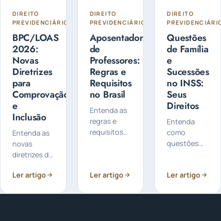
DIREITO
DIREITO
DIREITO
PREVIDENCIÁRIO
PREVIDENCIÁRIO
PREVIDENCIÁRI
BPC/LOAS
Aposentadoria
Questões
2026:
de
de Família
Novas
Professores:
e
Diretrizes
Regras e
Sucessões
para
Requisitos
no INSS:
Comprovação
no Brasil
Seus
e
Direitos
Entenda as
Inclusão
regras e
Entenda
requisitos
como
Entenda as
para a
questões
novas
aposentadoria
de família e
diretrizes do
de
sucessões
BPC/LOAS
Ler artigo
Ler artigo
Ler artigo
professores
impactam
para 2026,
no Brasil,
seus
focando na
incluindo as
direitos
comprovação
mudanças
previdenciários
da
após a
no INSS,
miserabilidade