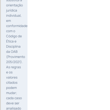
substitui a
orientação
jurídica
individual,
em
conformidade
com o
Código de
Ética e
Disciplina
da OAB
(Provimento
205/2021).
As regras
e os
valores
citados
podem
mudar;
cada caso
deve ser
analisado