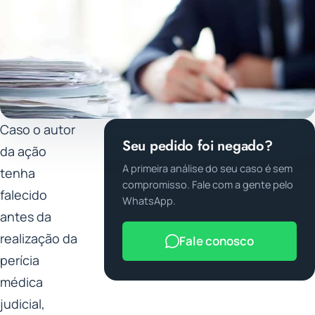
Caso o autor
Seu pedido foi negado?
da ação
A primeira análise do seu caso é sem
tenha
compromisso. Fale com a gente pelo
falecido
WhatsApp.
antes da
realização da
Fale conosco
perícia
médica
judicial,