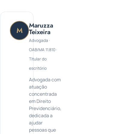
Maruzza
M
Teixeira
Advogada ·
OAB/MA 11.810 ·
Titular do
escritório
Advogada com
atuação
concentrada
em Direito
Previdenciário,
dedicada a
ajudar
pessoas que