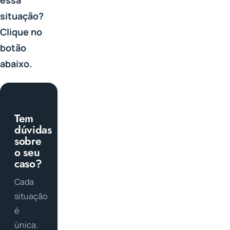
situação?
Clique no
botão
abaixo.
Tem
dúvidas
sobre
o seu
caso?
Cada
situação
é
única.