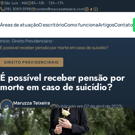
São Luís - MA
8h–12h · 13h–17h
(98) 3089-5998
contato@maruzzateixeira.com
Áreas de atuação
O escritório
Como funciona
Artigos
Contato
Início
›
Direito Previdenciário
›
É possível receber pensão por morte em caso de suicídio?
DIREITO PREVIDENCIÁRIO
É possível receber pensão por
morte em caso de suicídio?
Maruzza Teixeira
Publicado em 07 de abril de 2023
M
OAB/MA 11.810
1 min de leitura