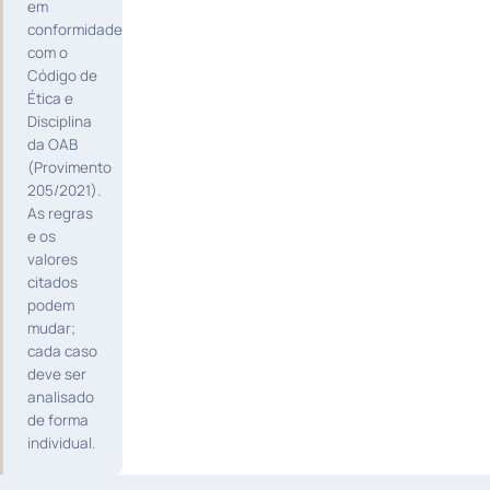
em
conformidade
com o
Código de
Ética e
Disciplina
da OAB
(Provimento
205/2021).
As regras
e os
valores
citados
podem
mudar;
cada caso
deve ser
analisado
de forma
individual.