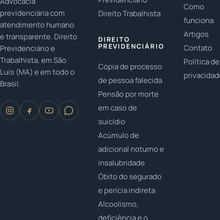
Advocacia
de
benefícios
social para
Como
previdenciária com
Direito Trabalhista
benefício.
para
beneficiários.
funciona
atendimento humano
dependentes.
Artigos
e transparente. Direito
DIREITO
PREVIDENCIÁRIO
Contato
Previdenciário e
Trabalhista, em São
Política de
Cópia de processo
Luís (MA) e em todo o
privacida
de pessoa falecida
Brasil.
Pensão por morte
em caso de
suicídio
Acúmulo de
adicional noturno e
insalubridade
Óbito do segurado
e perícia indireta
Alcoolismo,
deficiência e o