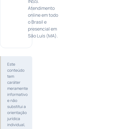
INSS.
Atendimento
online em todo
o Brasil e
presencial em
São Luís (MA).
Este
conteúdo
tem
caráter
meramente
informativo
e não
substitui a
orientação
jurídica
individual,