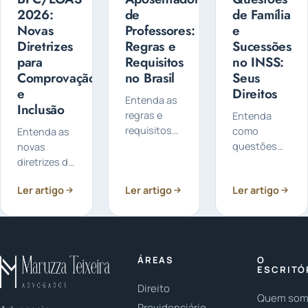
2026:
de
de Família
Novas
Professores:
e
Diretrizes
Regras e
Sucessões
para
Requisitos
no INSS:
Comprovação
no Brasil
Seus
e
Direitos
Entenda as
Inclusão
regras e
Entenda
requisitos
como
Entenda as
para a
questões
novas
aposentadoria
de família e
diretrizes do
de
sucessões
BPC/LOAS
Ler artigo
Ler artigo
Ler artigo
professores
impactam
para 2026,
no Brasil,
seus
focando na
incluindo as
direitos
comprovação
mudanças
previdenciários
da
após a
no INSS,
miserabilidade
ÁREAS
O
Reforma da
incluindo
e nos
ESCRITÓ
Previdência
pensão por
critérios de
Direito
e os tipos
morte e
Quem so
inclusão
Previdenciário