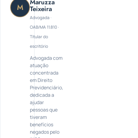
Maruzza
M
Teixeira
Advogada ·
OAB/MA 11.810 ·
Titular do
escritório
Advogada com
atuação
concentrada
em Direito
Previdenciário,
dedicada a
ajudar
pessoas que
tiveram
benefícios
negados pelo