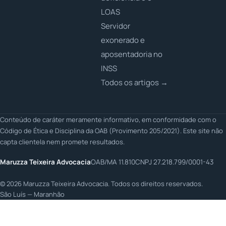
LOAS
Servidor
exonerado e
aposentadoria no
INSS
Todos os artigos →
Conteúdo de caráter meramente informativo, em conformidade com o
Código de Ética e Disciplina da OAB (Provimento 205/2021). Este site não
capta clientela nem promete resultados.
Maruzza Teixeira Advocacia
OAB/MA 11.810
CNPJ 27.218.799/0001-43
©
2026
Maruzza Teixeira Advocacia. Todos os direitos reservados.
São Luís — Maranhão