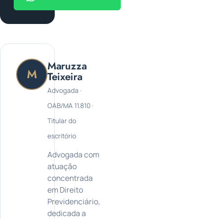
Maruzza
M
Teixeira
Advogada ·
OAB/MA 11.810 ·
Titular do
escritório
Advogada com
atuação
concentrada
em Direito
Previdenciário,
dedicada a