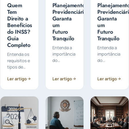
Quem
Planejamento
Planejament
Tem
Previdenciário:
Previdenciári
Direito a
Garanta
Garanta
Benefícios
um
um
do INSS?
Futuro
Futuro
Guia
Tranquilo
Tranquilo
Completo
Entenda a
Entenda a
importância
importância
Entenda os
do
do
requisitos e
planejamento
planejamento
tipos de
previdenciário
previdenciário
benefícios
Ler artigo
Ler artigo
Ler artigo
para
para
oferecidos
assegurar
otimizar sua
pelo INSS,
seus
aposentadoria,
como
direitos e
evitar
aposentadorias,
otimizar sua
perdas e
auxílios e
aposentadoria.
garantir
pensões.
Saiba como
segurança
Saiba quem
se preparar
financeira
pode