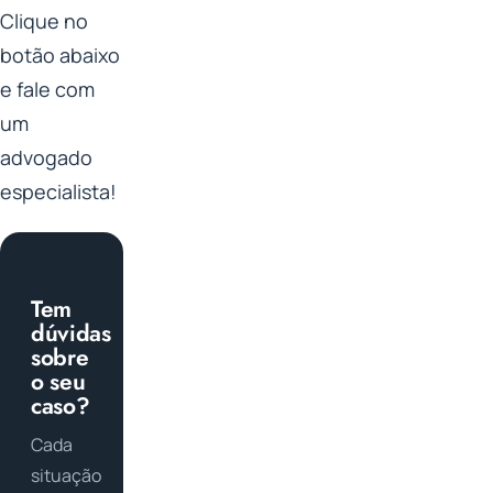
Clique no
botão abaixo
e fale com
um
advogado
especialista!
Tem
dúvidas
sobre
o seu
caso?
Cada
situação