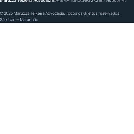
Maruzza Teixeira Advocacia
OAB/MA 11.810
CNPJ 27.218.799/0001-43
©
2026
Maruzza Teixeira Advocacia. Todos os direitos reservados.
São Luís — Maranhão