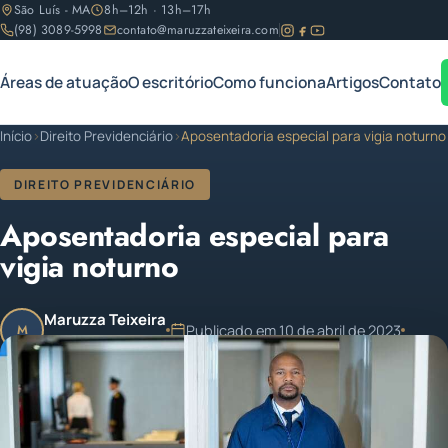
São Luís - MA
8h–12h · 13h–17h
(98) 3089-5998
contato@maruzzateixeira.com
Áreas de atuação
O escritório
Como funciona
Artigos
Contato
Início
›
Direito Previdenciário
›
Aposentadoria especial para vigia noturno
DIREITO PREVIDENCIÁRIO
Aposentadoria especial para
vigia noturno
Maruzza Teixeira
Publicado em 10 de abril de 2023
M
OAB/MA 11.810
1 min de leitura