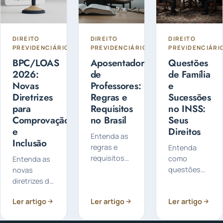
para o
no futuro.
solicitar
futuro.
cada um.
DIREITO
DIREITO
DIREITO
PREVIDENCIÁRIO
PREVIDENCIÁRIO
PREVIDENCIÁRI
BPC/LOAS
Aposentadoria
Questões
2026:
de
de Família
Novas
Professores:
e
Diretrizes
Regras e
Sucessões
para
Requisitos
no INSS:
Comprovação
no Brasil
Seus
e
Direitos
Entenda as
Inclusão
regras e
Entenda
requisitos
como
Entenda as
para a
questões
novas
aposentadoria
de família e
diretrizes do
de
sucessões
BPC/LOAS
Ler artigo
Ler artigo
Ler artigo
professores
impactam
para 2026,
no Brasil,
seus
focando na