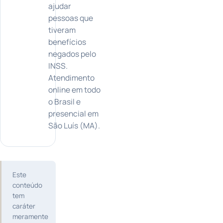
ajudar
pessoas que
tiveram
benefícios
negados pelo
INSS.
Atendimento
online em todo
o Brasil e
presencial em
São Luís (MA).
Este
conteúdo
tem
caráter
meramente