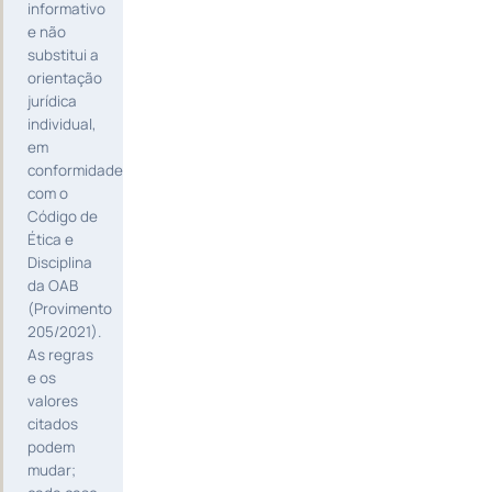
informativo
e não
substitui a
orientação
jurídica
individual,
em
conformidade
com o
Código de
Ética e
Disciplina
da OAB
(Provimento
205/2021).
As regras
e os
valores
citados
podem
mudar;