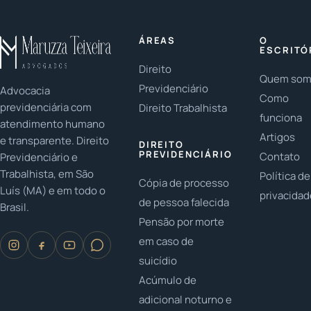
incluindo as
direitos
comprovação
mudanças
previdenciários
da
após a
no INSS,
miserabilidade
ÁREAS
O
Reforma da
incluindo
e nos
ESCRITÓ
Previdência
pensão por
critérios de
Direito
e os tipos
morte e
Quem so
inclusão
Previdenciário
Advocacia
de
benefícios
social para
Como
previdenciária com
Direito Trabalhista
benefício.
para
beneficiários.
funciona
atendimento humano
dependentes.
Artigos
e transparente. Direito
DIREITO
PREVIDENCIÁRIO
Contato
Previdenciário e
Trabalhista, em São
Política de
Cópia de processo
Luís (MA) e em todo o
privacida
de pessoa falecida
Brasil.
Pensão por morte
em caso de
suicídio
Acúmulo de
adicional noturno e