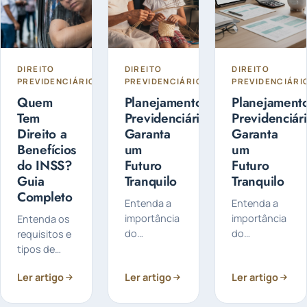
DIREITO
DIREITO
DIREITO
PREVIDENCIÁRIO
PREVIDENCIÁRIO
PREVIDENCIÁRI
Quem
Planejamento
Planejament
Tem
Previdenciário:
Previdenciári
Direito a
Garanta
Garanta
Benefícios
um
um
do INSS?
Futuro
Futuro
Guia
Tranquilo
Tranquilo
Completo
Entenda a
Entenda a
importância
importância
Entenda os
do
do
requisitos e
planejamento
planejamento
tipos de
previdenciário
previdenciário
benefícios
Ler artigo
Ler artigo
Ler artigo
para
para
oferecidos
assegurar
otimizar sua
pelo INSS,