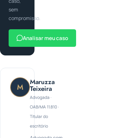
caso,
sem
compromisso.
Analisar meu caso
Maruzza
M
Teixeira
Advogada ·
OAB/MA 11.810 ·
Titular do
escritório
Advogada com