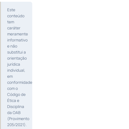
Este
conteúdo
tem
caráter
meramente
informativo
e não
substitui a
orientação
jurídica
individual,
em
conformidade
com o
Código de
Ética e
Disciplina
da OAB
(Provimento
205/2021).