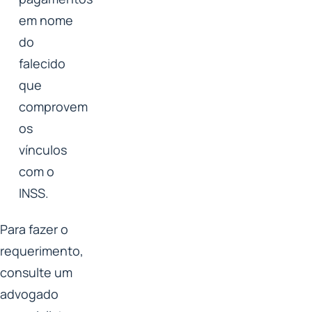
em nome
do
falecido
que
comprovem
os
vínculos
com o
INSS.
Para fazer o
requerimento,
consulte um
advogado