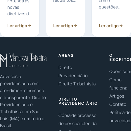
requisitos
como
Entenda as
para a
questões
novas
aposentadoria
de família e
diretrizes do
de
sucessões
BPC/LOAS
Ler artigo
Ler artigo
Ler artigo
professores
impactam
para 2026,
no Brasil,
seus
focando na
incluindo as
direitos
comprovação
mudanças
previdenciários
da
após a
no INSS,
miserabilidade
ÁREAS
O
Reforma da
incluindo
e nos
ESCRITÓ
Previdência
pensão por
critérios de
Direito
e os tipos
morte e
Quem so
inclusão
Previdenciário
Advocacia
de
benefícios
social para
Como
previdenciária com
Direito Trabalhista
benefício.
para
beneficiários.
funciona
atendimento humano
dependentes.
Artigos
e transparente. Direito
DIREITO
PREVIDENCIÁRIO
Contato
Previdenciário e
Trabalhista, em São
Política de
Cópia de processo
Luís (MA) e em todo o
privacida
de pessoa falecida
Brasil.