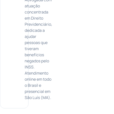
atuação
concentrada
em Direito
Previdenciário,
dedicada a
ajudar
pessoas que
tiveram
benefícios
negados pelo
INSS.
Atendimento
online em todo
o Brasil e
presencial em
São Luís (MA).