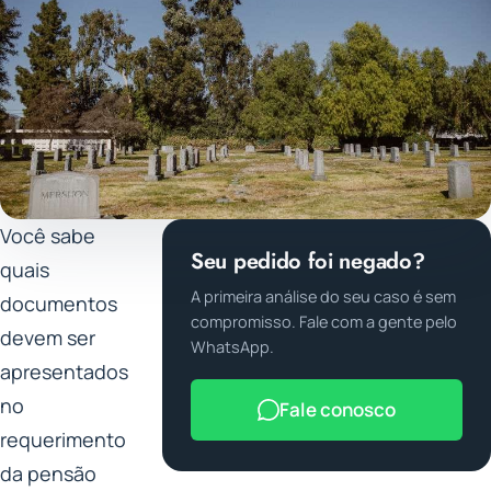
Você sabe
Seu pedido foi negado?
quais
A primeira análise do seu caso é sem
documentos
compromisso. Fale com a gente pelo
devem ser
WhatsApp.
apresentados
no
Fale conosco
requerimento
da pensão