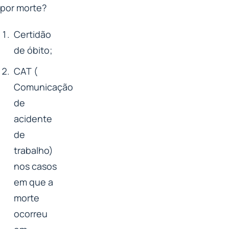
por morte?
Certidão
de óbito;
CAT (
Comunicação
de
acidente
de
trabalho)
nos casos
em que a
morte
ocorreu