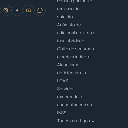
Pensão por morte
em caso de
suicídio
Acúmulo de
adicional noturno e
insalubridade
Óbito do segurado
e perícia indireta
Alcoolismo,
deficiência e o
LOAS
Servidor
exonerado e
aposentadoria no
INSS
Todos os artigos →