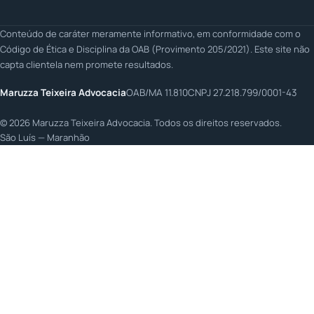
Conteúdo de caráter meramente informativo, em conformidade com o
Código de Ética e Disciplina da OAB (Provimento 205/2021). Este site não
capta clientela nem promete resultados.
Maruzza Teixeira Advocacia
OAB/MA 11.810
CNPJ 27.218.799/0001-43
©
2026
Maruzza Teixeira Advocacia. Todos os direitos reservados.
São Luís — Maranhão