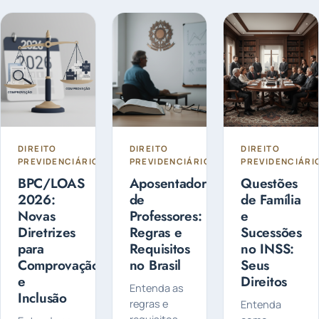
seus
aposentadoria,
como
direitos e
evitar
aposentadorias,
otimizar sua
perdas e
auxílios e
aposentadoria.
garantir
pensões.
Saiba como
segurança
Saiba quem
se preparar
financeira
pode
para o
no futuro.
solicitar
futuro.
cada um.
DIREITO
DIREITO
DIREITO
PREVIDENCIÁRIO
PREVIDENCIÁRIO
PREVIDENCIÁRI
BPC/LOAS
Aposentadoria
Questões
2026:
de
de Família
Novas
Professores:
e
Diretrizes
Regras e
Sucessões
para
Requisitos
no INSS:
Comprovação
no Brasil
Seus
e
Direitos
Entenda as
Inclusão
regras e
Entenda