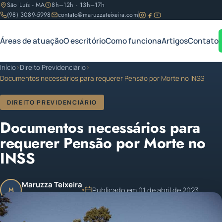
São Luís - MA
8h–12h · 13h–17h
(98) 3089-5998
contato@maruzzateixeira.com
Áreas de atuação
O escritório
Como funciona
Artigos
Contato
Início
›
Direito Previdenciário
›
Documentos necessários para requerer Pensão por Morte no INSS
DIREITO PREVIDENCIÁRIO
Documentos necessários para
requerer Pensão por Morte no
INSS
Maruzza Teixeira
Publicado em 01 de abril de 2023
M
OAB/MA 11.810
Atualizado em 01 de abril de 2023
1 min de leitura