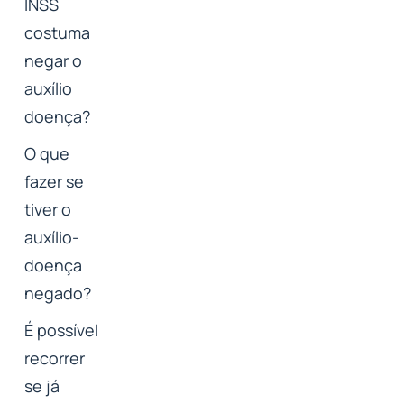
INSS
costuma
negar o
auxílio
doença?
O que
fazer se
tiver o
auxílio-
doença
negado?
É possível
recorrer
se já