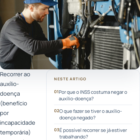
Recorrer ao
NESTE ARTIGO
auxílio-
Por que o INSS costuma negar o
doença
auxílio-doença?
(benefício
O que fazer se tiver o auxílio-
por
doença negado?
incapacidade
É possível recorrer se já estiver
temporária)
trabalhando?