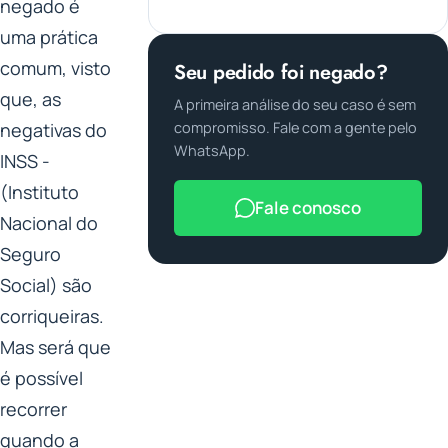
negado é
uma prática
comum, visto
Seu pedido foi negado?
que, as
A primeira análise do seu caso é sem
negativas do
compromisso. Fale com a gente pelo
WhatsApp.
INSS -
(Instituto
Fale conosco
Nacional do
Seguro
Social) são
corriqueiras.
Mas será que
é possível
recorrer
quando a