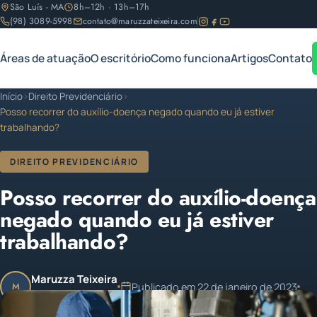
São Luís - MA
8h–12h · 13h–17h
(98) 3089-5998
contato@maruzzateixeira.com
Áreas de atuação
O escritório
Como funciona
Artigos
Contato
Início
›
Direito Previdenciário
›
Posso recorrer do auxílio-doença negado quando eu já estiver
trabalhando?
DIREITO PREVIDENCIÁRIO
Posso recorrer do auxílio-doença
negado quando eu já estiver
trabalhando?
Maruzza Teixeira
Publicado em 22 de janeiro de 2023
M
OAB/MA 11.810
4 min de leitura