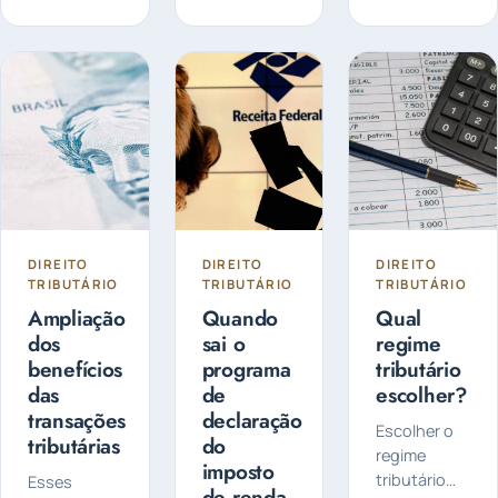
fraudulenta
várias
o negócio é
ou ilegal de
despesas
fundamental
questões
no Imposto
por diversas
fiscais e
de Renda,
razões,
tributárias...
como
especialmente
despesas
no que diz...
médicas...
DIREITO
DIREITO
DIREITO
TRIBUTÁRIO
TRIBUTÁRIO
TRIBUTÁRIO
Ampliação
Quando
Qual
dos
sai o
regime
benefícios
programa
tributário
das
de
escolher?
transações
declaração
Escolher o
tributárias
do
regime
imposto
tributário
Esses
de renda