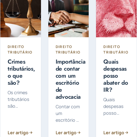
DIREITO
DIREITO
DIREITO
TRIBUTÁRIO
TRIBUTÁRIO
TRIBUTÁRIO
Crimes
Importância
Quais
tributários,
de contar
despesas
o que
com um
posso
são?
escritório
abater do
de
IR?
Os crimes
advocacia
tributários
Quais
são
despesas
Contar com
infrações
posso
um
que
abater do
escritório de
envolvem a
IR? Você
advocacia
Ler artigo
Ler artigo
Ler artigo
manipulação
pode abater
para auxiliar