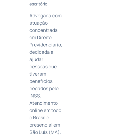
escritório
Advogada com
atuação
concentrada
em Direito
Previdenciário,
dedicada a
ajudar
pessoas que
tiveram
benefícios
negados pelo
INSS.
Atendimento
online em todo
o Brasil e
presencial em
São Luís (MA).