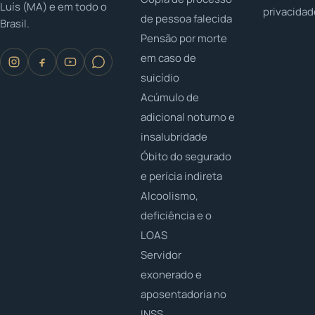
Luís (MA) e em todo o
privacida
de pessoa falecida
Brasil.
Pensão por morte
em caso de
suicídio
Acúmulo de
adicional noturno e
insalubridade
Óbito do segurado
e perícia indireta
Alcoolismo,
deficiência e o
LOAS
Servidor
exonerado e
aposentadoria no
INSS