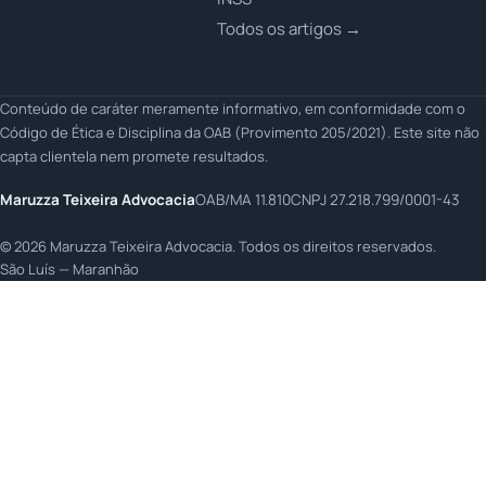
Todos os artigos →
Conteúdo de caráter meramente informativo, em conformidade com o
Código de Ética e Disciplina da OAB (Provimento 205/2021). Este site não
capta clientela nem promete resultados.
Maruzza Teixeira Advocacia
OAB/MA 11.810
CNPJ 27.218.799/0001-43
©
2026
Maruzza Teixeira Advocacia. Todos os direitos reservados.
São Luís — Maranhão