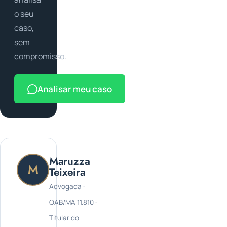
o seu
caso,
sem
compromisso.
Analisar meu caso
Maruzza
M
Teixeira
Advogada ·
OAB/MA 11.810 ·
Titular do