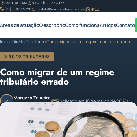
São Luís - MA
8h–12h · 13h–17h
(98) 3089-5998
contato@maruzzateixeira.com
Áreas de atuação
O escritório
Como funciona
Artigos
Contato
Início
›
Direito Tributário
›
Como migrar de um regime tributário errado
DIREITO TRIBUTÁRIO
Como migrar de um regime
tributário errado
Maruzza Teixeira
Publicado em 18 de março de 2024
M
OAB/MA 11.810
1 min de leitura