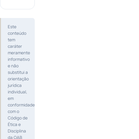
Este
conteúdo
tem
caráter
meramente
informativo
e não
substitui a
orientação
jurídica
individual,
em
conformidade
com o
Código de
Ética e
Disciplina
da OAB