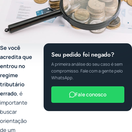
Se você
Seu pedido foi negado?
acredita que
A primeira análise do seu caso é sem
entrou no
compromisso. Fale com a gente pelo
regime
WhatsApp.
tributário
errado
, é
Fale conosco
importante
buscar
orientação
de um