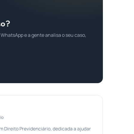
so?
 WhatsApp e a gente analisa o seu caso,
io
Direito Previdenciário, dedicada a ajudar