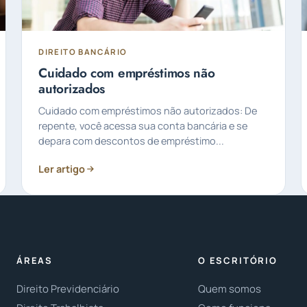
DIREITO BANCÁRIO
Cuidado com empréstimos não
autorizados
Cuidado com empréstimos não autorizados: De
repente, você acessa sua conta bancária e se
depara com descontos de empréstimo...
Ler artigo
ÁREAS
O ESCRITÓRIO
Direito Previdenciário
Quem somos