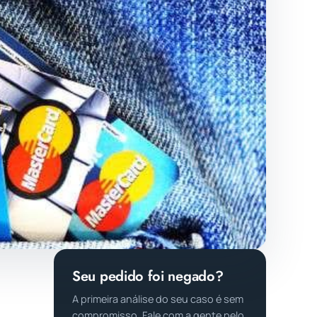
Seu pedido foi negado?
A primeira análise do seu caso é sem
compromisso. Fale com a gente pelo