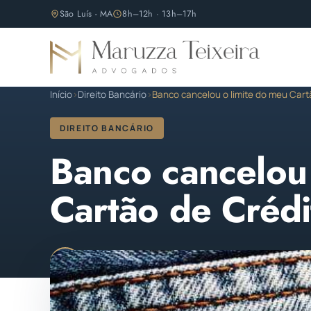
São Luís - MA
8h–12h · 13h–17h
Início
›
Direito Bancário
›
Banco cancelou o limite do meu Cart
DIREITO BANCÁRIO
Banco cancelou 
Cartão de Crédi
Maruzza Teixeira
Publicado em 02 de abril de 
M
OAB/MA 11.810