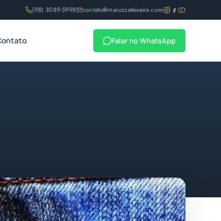
(98) 3089-5998
contato@maruzzateixeira.com
Contato
Falar no WhatsApp