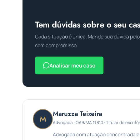
Tem dúvidas sobre o seu ca
Cada situação é única. Mande sua dúvida pelo
sem compromisso.
Analisar meu caso
Maruzza Teixeira
M
Advogada · OAB/MA 11.810 · Titular do escritór
Advogada com atuação concentrada em 