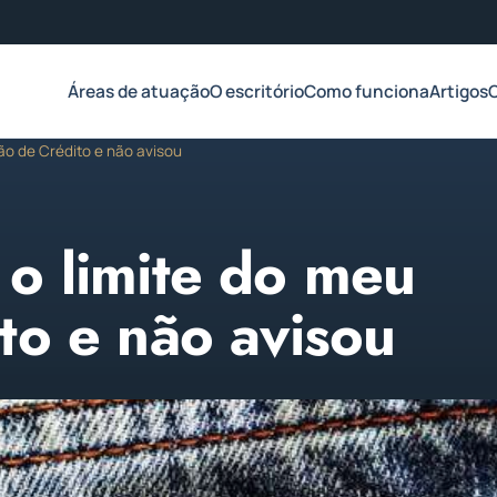
Áreas de atuação
O escritório
Como funciona
Artigos
ão de Crédito e não avisou
o limite do meu
to e não avisou
2023
Atualizado em 02 de abril de 2023
1 min de leitura