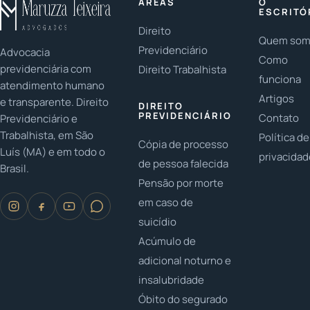
ÁREAS
O
ESCRITÓ
Direito
Quem so
Previdenciário
Advocacia
Como
previdenciária com
Direito Trabalhista
funciona
atendimento humano
Artigos
e transparente. Direito
DIREITO
PREVIDENCIÁRIO
Contato
Previdenciário e
Trabalhista, em São
Política de
Cópia de processo
Luís (MA) e em todo o
privacida
de pessoa falecida
Brasil.
Pensão por morte
em caso de
suicídio
Acúmulo de
adicional noturno e
insalubridade
Óbito do segurado