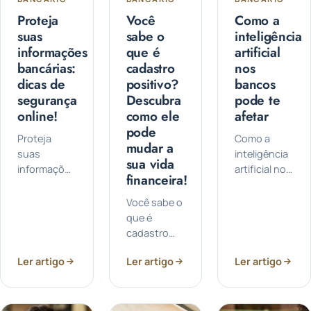
Proteja
Você
Como a
suas
sabe o
inteligência
informações
que é
artificial
bancárias:
cadastro
nos
dicas de
positivo?
bancos
segurança
Descubra
pode te
online!
como ele
afetar
pode
Proteja
Como a
mudar a
suas
inteligência
sua vida
informações
artificial nos
financeira!
bancárias,
bancos
confira
pode te
Você sabe o
algumas
afetar: Você
que é
dicas de
sabia que a
cadastro
segurança
inteligência
positivo? Ele
online: A
artificial
Ler artigo
Ler artigo
Ler artigo
é um
segurança
está
sistema que
das suas
transformando
tem
informações
a forma
ganhado