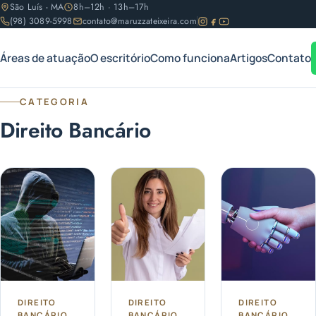
São Luís - MA
8h–12h · 13h–17h
(98) 3089-5998
contato@maruzzateixeira.com
Áreas de atuação
O escritório
Como funciona
Artigos
Contato
CATEGORIA
Direito Bancário
DIREITO
DIREITO
DIREITO
BANCÁRIO
BANCÁRIO
BANCÁRIO