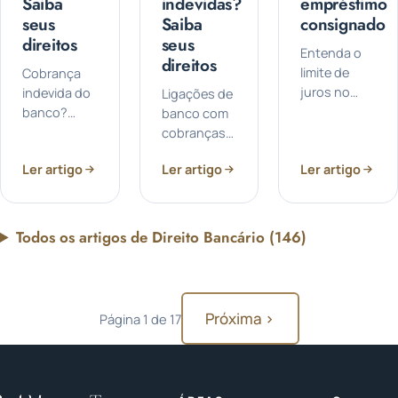
Saiba
indevidas?
empréstimo
seus
Saiba
consignado
direitos
seus
Entenda o
direitos
limite de
Cobrança
juros no
indevida do
Ligações de
empréstimo
banco?
banco com
consignado:
Neste
cobranças
É
mundo
indevidas?
Ler artigo
Ler artigo
Ler artigo
fundamental
acelerado e
Muitas
conhecermos
cheio de
vezes,
essas
responsabilidades,
essas
informações
muitos de
ligações
Todos os artigos de Direito Bancário (146)
para
nós contam
podem nos
garantir...
com os
deixar
serviços...
preocupados
e até
Próxima ›
Página 1 de 17
mesmo
estressados...