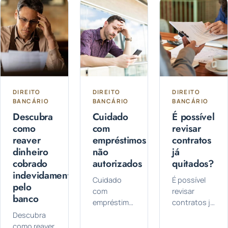
bancárias é
como...
destaque
fundamental...
quando se
fala em
histórico de
crédito. Mas
afinal...
DIREITO
DIREITO
DIREITO
BANCÁRIO
BANCÁRIO
BANCÁRIO
Descubra
Cuidado
É possível
como
com
revisar
reaver
empréstimos
contratos
dinheiro
não
já
cobrado
autorizados
quitados?
indevidamente
Cuidado
É possível
pelo
com
revisar
banco
empréstimos
contratos já
não
quitados? É
Descubra
autorizados:
possível
como reaver