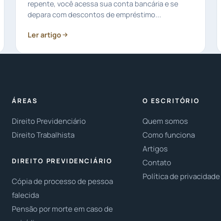
repente, você acessa sua conta bancária e se
depara com descontos de empréstimo...
Ler artigo
ÁREAS
O ESCRITÓRIO
Direito Previdenciário
Quem somos
Direito Trabalhista
Como funciona
Artigos
DIREITO PREVIDENCIÁRIO
Contato
Política de privacidade
Cópia de processo de pessoa
falecida
Pensão por morte em caso de