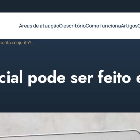
Áreas de atuação
O escritório
Como funciona
Artigos
m conta conjunta?
cial pode ser feito
 2023
1 min de leitura