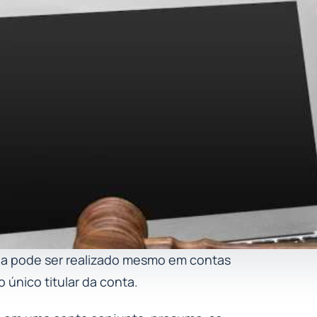
ida pode ser realizado mesmo em contas
 único titular da conta.