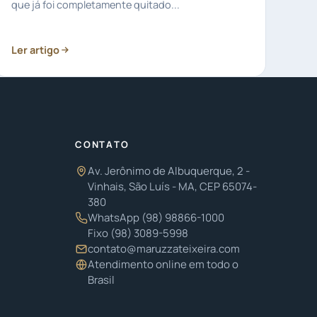
que já foi completamente quitado...
Ler artigo
CONTATO
Av. Jerônimo de Albuquerque, 2 -
Vinhais, São Luís - MA, CEP 65074-
380
WhatsApp
(98) 98866-1000
Fixo
(98) 3089-5998
contato@maruzzateixeira.com
Atendimento online em todo o
Brasil