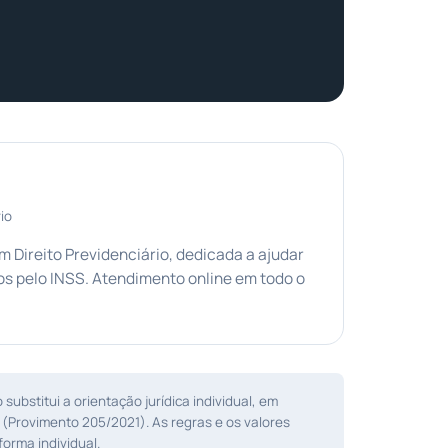
io
Direito Previdenciário, dedicada a ajudar
s pelo INSS. Atendimento online em todo o
ubstitui a orientação jurídica individual, em
 (Provimento 205/2021). As regras e os valores
orma individual.