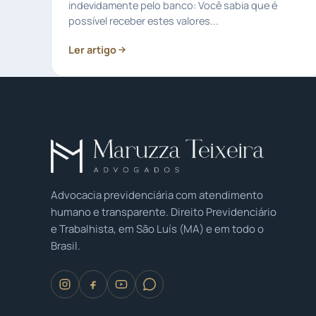
indevidamente pelo banco: Você sabia que é
possível receber estes valores...
Ler artigo
Advocacia previdenciária com atendimento
humano e transparente. Direito Previdenciário
e Trabalhista, em São Luís (MA) e em todo o
Brasil.