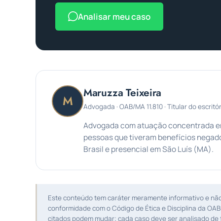
Analisar meu caso
Maruzza Teixeira
M
Advogada · OAB/MA 11.810 · Titular do escritór
Advogada com atuação concentrada em 
pessoas que tiveram benefícios negado
Brasil e presencial em São Luís (MA).
Este conteúdo tem caráter meramente informativo e não s
conformidade com o Código de Ética e Disciplina da OAB
citados podem mudar; cada caso deve ser analisado de f