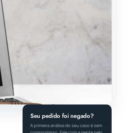
Seu pedido foi negado?
A primeira análise do seu caso é sem
compromisso. Fale com a gente pelo