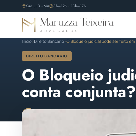
São Luís - MA
8h–12h · 13h–17h
Início
›
Direito Bancário
›
O Bloqueio judicial pode ser feito e
DIREITO BANCÁRIO
O Bloqueio judi
conta conjunta?
Maruzza Teixeira
Publicado em 04 de abril de
M
OAB/MA 11.810