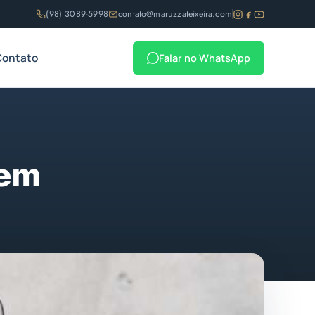
(98) 3089-5998
contato@maruzzateixeira.com
Contato
Falar no WhatsApp
 em