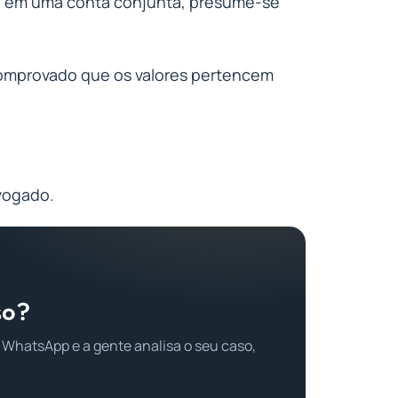
va em uma conta conjunta, presume-se
comprovado que os valores pertencem
vogado.
so?
 WhatsApp e a gente analisa o seu caso,