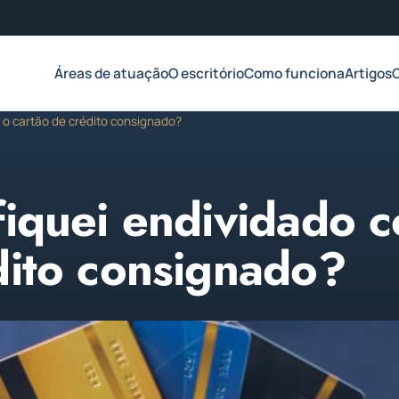
Áreas de atuação
O escritório
Como funciona
Artigos
m o cartão de crédito consignado?
fiquei endividado 
dito consignado?
 de 2023
Atualizado em 13 de fevereiro de 2023
3 min de leitura