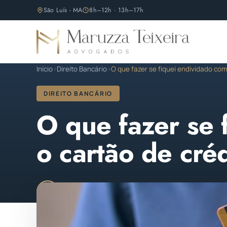
São Luís - MA
8h–12h · 13h–17h
Início
›
Direito Bancário
›
O que fazer se fiquei endividado co
DIREITO BANCÁRIO
O que fazer se 
o cartão de cré
Maruzza Teixeira
Publicado em 13 de fevereiro
M
OAB/MA 11.810