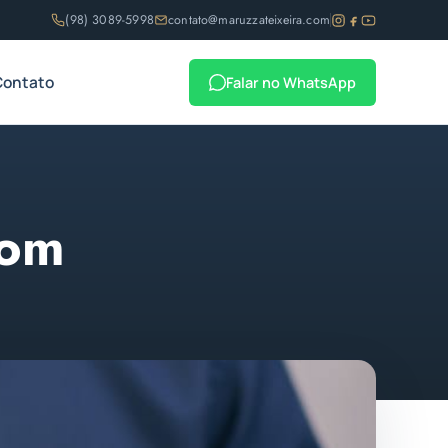
(98) 3089-5998
contato@maruzzateixeira.com
Contato
Falar no WhatsApp
com