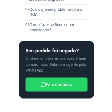
Qual o grande problema com o
RMC
O que fazer se ficou super
endividado?
Seu pedido foi negado?
A primeira análise do seu caso é sem
compromisso. Fale com a gente pelo
WhatsApp.
Fale conosco