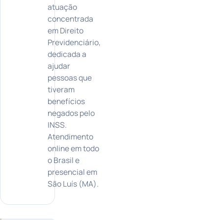
atuação
concentrada
em Direito
Previdenciário,
dedicada a
ajudar
pessoas que
tiveram
benefícios
negados pelo
INSS.
Atendimento
online em todo
o Brasil e
presencial em
São Luís (MA).