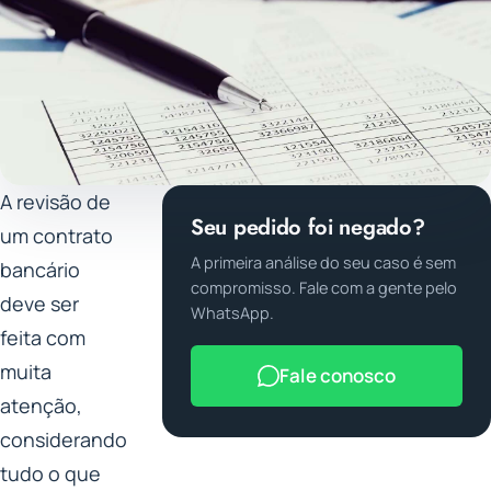
A revisão de
Seu pedido foi negado?
um contrato
A primeira análise do seu caso é sem
bancário
compromisso. Fale com a gente pelo
deve ser
WhatsApp.
feita com
muita
Fale conosco
atenção,
considerando
tudo o que