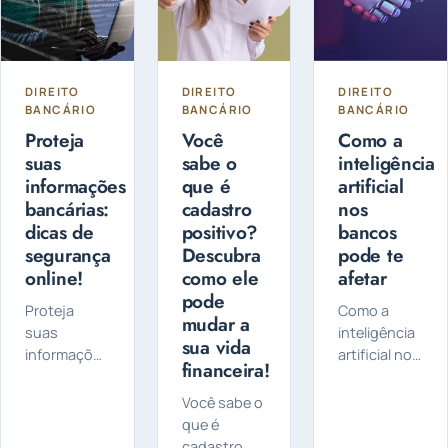
DIREITO
DIREITO
DIREITO
BANCÁRIO
BANCÁRIO
BANCÁRIO
Proteja
Você
Como a
suas
sabe o
inteligência
informações
que é
artificial
bancárias:
cadastro
nos
dicas de
positivo?
bancos
segurança
Descubra
pode te
online!
como ele
afetar
pode
Proteja
Como a
mudar a
suas
inteligência
sua vida
informações
artificial nos
financeira!
bancárias,
bancos
confira
pode te
Você sabe o
algumas
afetar: Você
que é
dicas de
sabia que a
cadastro