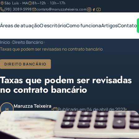
São Luís - MA
8h–12h · 13h–17h
(98) 3089-5998
contato@maruzzateixeira.com
Áreas de atuação
O escritório
Como funciona
Artigos
Contato
Início
›
Direito Bancário
›
Taxas que podem ser revisadas no contrato bancário
DIREITO BANCÁRIO
Taxas que podem ser revisadas
no contrato bancário
Maruzza Teixeira
Publicado em 04 de abril de 2023
M
OAB/MA 11.810
1 min de leitura