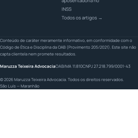
aposentadoria no
INSS
Todos os artigos →
Conteúdo de caráter meramente informativo, em conformidade com o
Código de Ética e Disciplina da OAB (Provimento 205/2021). Este site não
capta clientela nem promete resultados.
Maruzza Teixeira Advocacia
OAB/MA 11.810
CNPJ 27.218.799/0001-43
©
2026
Maruzza Teixeira Advocacia. Todos os direitos reservados.
São Luís — Maranhão