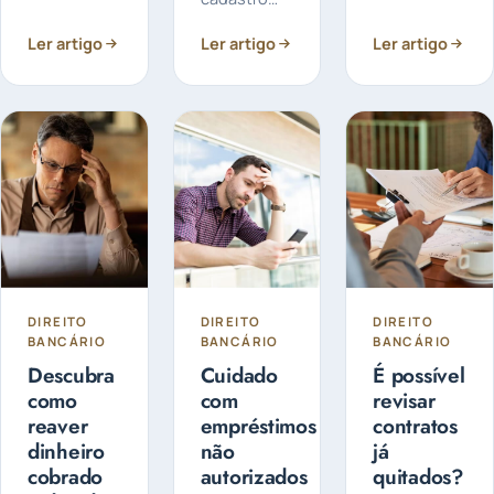
segurança
inteligência
positivo? Ele
online: A
artificial
Ler artigo
Ler artigo
Ler artigo
é um
segurança
está
sistema que
das suas
transformando
tem
informações
a forma
ganhado
bancárias é
como...
destaque
fundamental...
quando se
fala em
histórico de
crédito. Mas
afinal...
DIREITO
DIREITO
DIREITO
BANCÁRIO
BANCÁRIO
BANCÁRIO
Descubra
Cuidado
É possível
como
com
revisar
reaver
empréstimos
contratos
dinheiro
não
já
cobrado
autorizados
quitados?