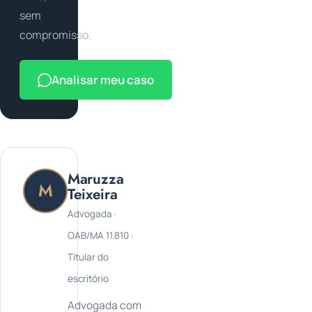
sem
compromisso.
Analisar meu caso
Maruzza
M
Teixeira
Advogada ·
OAB/MA 11.810 ·
Titular do
escritório
Advogada com