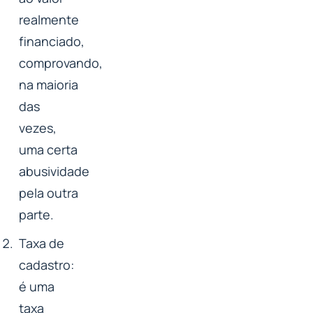
realmente
financiado,
comprovando,
na maioria
das
vezes,
uma certa
abusividade
pela outra
parte.
Taxa de
cadastro:
é uma
taxa