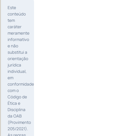
Este
conteúdo
tem
caráter
meramente
informativo
e não
substitui a
orientação
jurídica
individual,
em
conformidade
com o
Código de
Ética e
Disciplina
da OAB
(Provimento
205/2021).
As regras