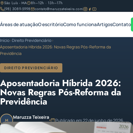
São Luís - MA
8h–12h · 13h–17h
(98) 3089-5998
contato@maruzzateixeira.com
Áreas de atuação
O escritório
Como funciona
Artigos
Contato
Início
›
Direito Previdenciário
›
Aposentadoria Híbrida 2026: Novas Regras Pós-Reforma da
Previdência
DIREITO PREVIDENCIÁRIO
Aposentadoria Híbrida 2026:
Novas Regras Pós-Reforma da
Previdência
Maruzza Teixeira
Publicado em 22 de junho de 2026
M
OAB/MA 11.810
Atualizado em 22 de junho de 2026
12 min de leitura