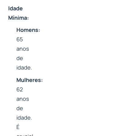
Idade
Mínima:
Homens:
65
anos
de
idade.
Mulheres:
62
anos
de
idade.
É