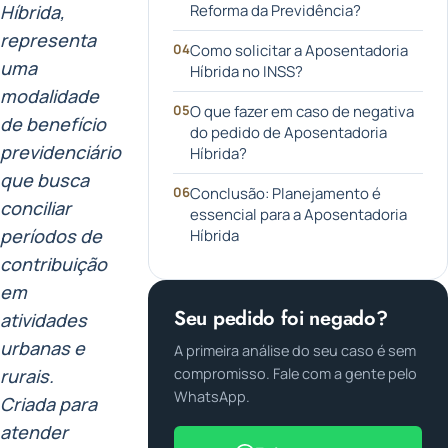
Híbrida,
Reforma da Previdência?
representa
Como solicitar a Aposentadoria
uma
Híbrida no INSS?
modalidade
O que fazer em caso de negativa
de benefício
do pedido de Aposentadoria
previdenciário
Híbrida?
que busca
Conclusão: Planejamento é
conciliar
essencial para a Aposentadoria
períodos de
Híbrida
contribuição
em
Seu pedido foi negado?
atividades
urbanas e
A primeira análise do seu caso é sem
rurais.
compromisso. Fale com a gente pelo
WhatsApp.
Criada para
atender