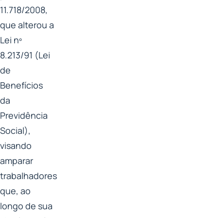
11.718/2008,
que alterou a
Lei nº
8.213/91 (Lei
de
Benefícios
da
Previdência
Social),
visando
amparar
trabalhadores
que, ao
longo de sua