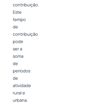
contribuição.
Este
tempo
de
contribuição
pode
ser a
soma
de
períodos
de
atividade
rural e
urbana.