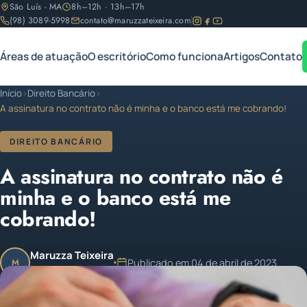
São Luís - MA
8h–12h · 13h–17h
(98) 3089-5998
contato@maruzzateixeira.com
Áreas de atuação
O escritório
Como funciona
Artigos
Contato
Início
›
Direito Bancário
›
A assinatura no contrato não é minha e o banco está me cobrando!
DIREITO BANCÁRIO
A assinatura no contrato não é
minha e o banco está me
cobrando!
Maruzza Teixeira
Publicado em 04 de abril de 2023
M
OAB/MA 11.810
Atualizado em 04 de abril de 2023
1 min de leitura