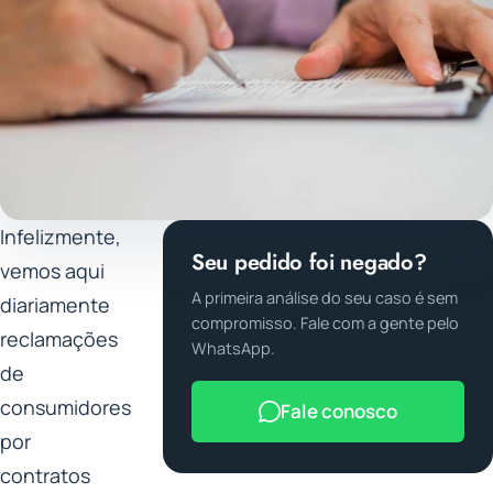
Infelizmente,
Seu pedido foi negado?
vemos aqui
A primeira análise do seu caso é sem
diariamente
compromisso. Fale com a gente pelo
reclamações
WhatsApp.
de
consumidores
Fale conosco
por
contratos