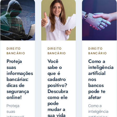
DIREITO
DIREITO
DIREITO
BANCÁRIO
BANCÁRIO
BANCÁRIO
Proteja
Você
Como a
suas
sabe o
inteligência
informações
que é
artificial
bancárias:
cadastro
nos
dicas de
positivo?
bancos
segurança
Descubra
pode te
online!
como ele
afetar
pode
Proteja
Como a
mudar a
suas
inteligência
sua vida