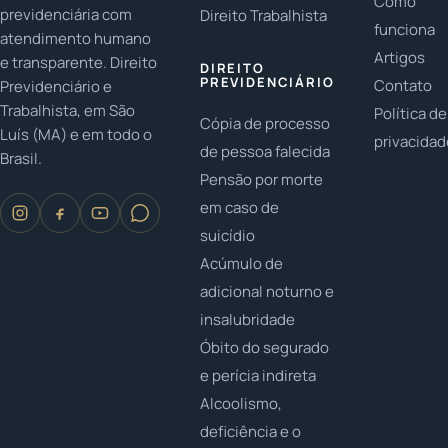
Como
previdenciária com
Direito Trabalhista
funciona
atendimento humano
Artigos
e transparente. Direito
DIREITO
PREVIDENCIÁRIO
Contato
Previdenciário e
Trabalhista, em São
Política de
Cópia de processo
Luís (MA) e em todo o
privacida
de pessoa falecida
Brasil.
Pensão por morte
em caso de
suicídio
Acúmulo de
adicional noturno e
insalubridade
Óbito do segurado
e perícia indireta
Alcoolismo,
deficiência e o