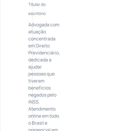
Titular do
escritório
Advogada com
atuação
concentrada
em Direito
Previdenciário,
dedicada a
ajudar
pessoas que
tiveram
benefícios
negados pelo
INSS.
Atendimento
online em todo
o Brasil e
presencial em