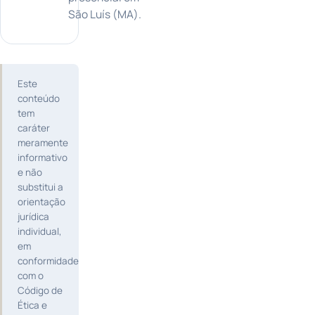
São Luís (MA).
Este
conteúdo
tem
caráter
meramente
informativo
e não
substitui a
orientação
jurídica
individual,
em
conformidade
com o
Código de
Ética e