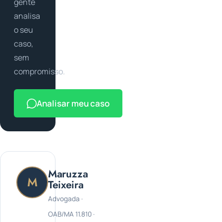
gente
analisa
o seu
caso,
sem
compromisso.
Analisar meu caso
Maruzza
M
Teixeira
Advogada ·
OAB/MA 11.810 ·