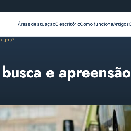
Áreas de atuação
O escritório
Como funciona
Artigos
e agora?
 busca e apreensão
de 2023
1 min de leitura