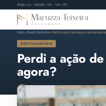
São Luís - MA
8h–12h · 13h–17h
Início
›
Direito Bancário
›
Perdi a ação de busca e apreensão 
DIREITO BANCÁRIO
Perdi a ação de
agora?
Maruzza Teixeira
Publicado em 02 de agosto 
M
OAB/MA 11.810