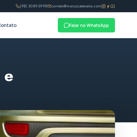
(98) 3089-5998
contato@maruzzateixeira.com
Contato
Falar no WhatsApp
 e