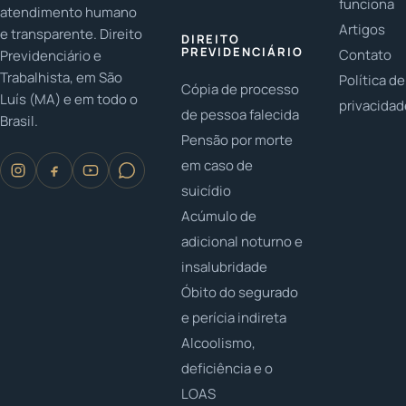
funciona
atendimento humano
Artigos
e transparente. Direito
DIREITO
PREVIDENCIÁRIO
Contato
Previdenciário e
Trabalhista, em São
Política de
Cópia de processo
Luís (MA) e em todo o
privacida
de pessoa falecida
Brasil.
Pensão por morte
em caso de
suicídio
Acúmulo de
adicional noturno e
insalubridade
Óbito do segurado
e perícia indireta
Alcoolismo,
deficiência e o
LOAS