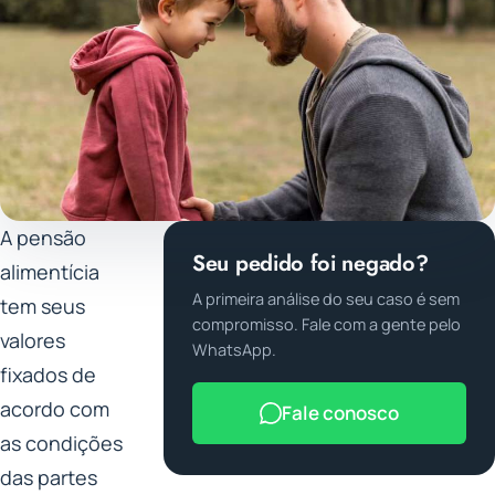
A pensão
Seu pedido foi negado?
alimentícia
A primeira análise do seu caso é sem
tem seus
compromisso. Fale com a gente pelo
valores
WhatsApp.
fixados de
acordo com
Fale conosco
as condições
das partes