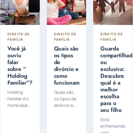
DIREITO DE
DIREITO DE
DIREITO DE
FAMÍLIA
FAMÍLIA
FAMÍLIA
Você já
Quais são
Guarda
ouviu
os tipos
compartilhad
falar
de
ou
sobre “
divórcio e
exclusiva:
Holding
como
Descubra
Familiar”?
funcionam
qual é a
melhor
Holding
Quais são
escolha
Familiar é o
os tipos de
para o
nome dado
divórcio e
seu filho
a uma
como
empresa
funcionam?
Está
criada pelo
O divórcio
enfrentando
titular do
pode ser
uma