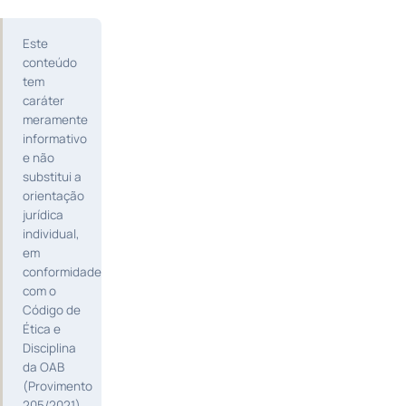
Este
conteúdo
tem
caráter
meramente
informativo
e não
substitui a
orientação
jurídica
individual,
em
conformidade
com o
Código de
Ética e
Disciplina
da OAB
(Provimento
205/2021).