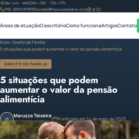
São Luís - MA
8h–12h · 13h–17h
(98) 3089-5998
contato@maruzzateixeira.com
Áreas de atuação
O escritório
Como funciona
Artigos
Contato
Início
›
Direito de Família
›
5 situações que podem aumentar o valor da pensão alimentícia
DIREITO DE FAMÍLIA
5 situações que podem
aumentar o valor da pensão
alimentícia
Maruzza Teixeira
Publicado em 14 de maio de 2023
M
OAB/MA 11.810
Atualizado em 14 de maio de 2023
1 min de leitura