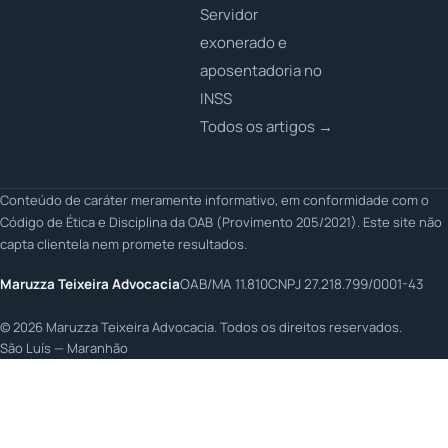
Servidor
exonerado e
aposentadoria no
INSS
Todos os artigos →
Conteúdo de caráter meramente informativo, em conformidade com o
Código de Ética e Disciplina da OAB (Provimento 205/2021). Este site não
capta clientela nem promete resultados.
Maruzza Teixeira Advocacia
OAB/MA 11.810
CNPJ 27.218.799/0001-43
©
2026
Maruzza Teixeira Advocacia. Todos os direitos reservados.
São Luís — Maranhão