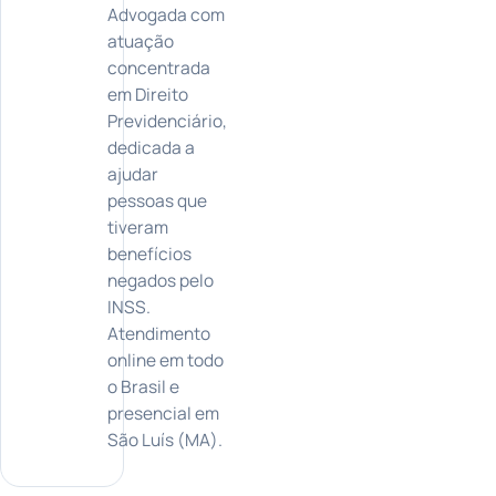
Advogada com
atuação
concentrada
em Direito
Previdenciário,
dedicada a
ajudar
pessoas que
tiveram
benefícios
negados pelo
INSS.
Atendimento
online em todo
o Brasil e
presencial em
São Luís (MA).