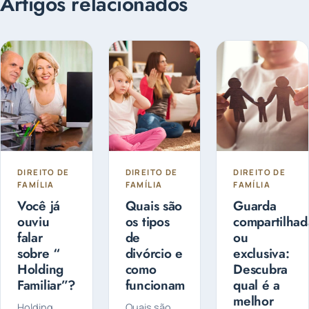
Artigos relacionados
DIREITO DE
DIREITO DE
DIREITO DE
FAMÍLIA
FAMÍLIA
FAMÍLIA
Você já
Quais são
Guarda
ouviu
os tipos
compartilhad
falar
de
ou
sobre “
divórcio e
exclusiva:
Holding
como
Descubra
Familiar”?
funcionam
qual é a
melhor
Holding
Quais são