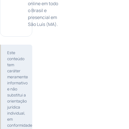
online em todo
o Brasil e
presencial em
São Luís (MA).
Este
conteúdo
tem
caráter
meramente
informativo
e não
substitui a
orientação
jurídica
individual,
em
conformidade