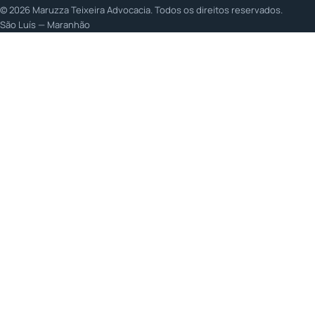
©
2026
Maruzza Teixeira Advocacia. Todos os direitos reservados.
São Luís — Maranhão