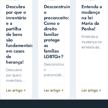
Descubra
Desconstruindo
Entenda a
por que o
o
mudança
inventário
preconceito:
na lei
e a
Como o
Maria da
partilha
direito
Penha!
de bens
familiar
Entenda a
são
protege
mudança na
fundamentais
as
lei Maria da
em casos
famílias
Penha! A Lei
de
LGBTQ+?
14.550/23
herança!
trouxe
Desconstruindo
mudanças
o
Descubra
importantes
preconceito:
por que o
para a Lei
Como o
inventário e
Maria da
direito
a partilha de
Penha (Lei
Ler artigo
Ler artigo
Ler artigo
familiar
bens são
11.340/06)...
protege as
fundamentais
famílias
em casos de
LGBTQ+? As
herança: