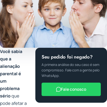
Você sabia
Seu pedido foi negado?
que a
A primeira análise do seu caso é sem
alienação
compromisso. Fale com a gente pelo
parental é
WhatsApp.
um
problema
Fale conosco
sério
que
pode afetar a