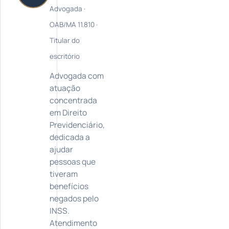
Advogada ·
OAB/MA 11.810 ·
Titular do
escritório
Advogada com
atuação
concentrada
em Direito
Previdenciário,
dedicada a
ajudar
pessoas que
tiveram
benefícios
negados pelo
INSS.
Atendimento