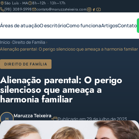
São Luís - MA
8h–12h · 13h–17h
(98) 3089-5998
contato@maruzzateixeira.com
Áreas de atuação
O escritório
Como funciona
Artigos
Contato
Início
›
Direito de Família
›
Alienação parental: O perigo silencioso que ameaça a harmonia familiar
DIREITO DE FAMÍLIA
Alienação parental: O perigo
silencioso que ameaça a
harmonia familiar
Maruzza Teixeira
Publicado em 29 de julho de 2023
M
OAB/MA 11.810
Atualizado em 29 de julho de 2023
1 min de leitura