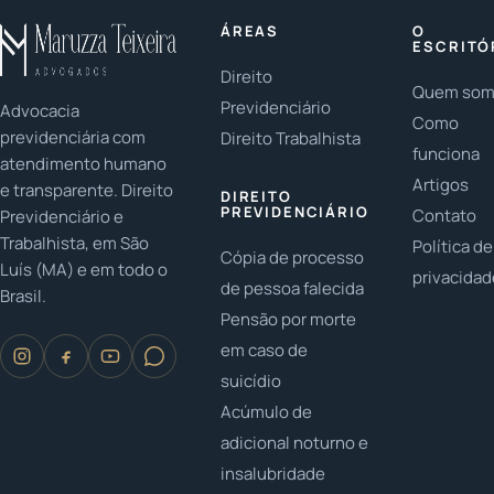
famílias
Você já
ÁREAS
O
LGBTQ+ têm
parou para
ESCRITÓ
conquistado...
pensar na
Direito
Quem so
importância...
Previdenciário
Advocacia
Como
previdenciária com
Direito Trabalhista
funciona
atendimento humano
Artigos
e transparente. Direito
DIREITO
PREVIDENCIÁRIO
Contato
Previdenciário e
Trabalhista, em São
Política de
Cópia de processo
Luís (MA) e em todo o
privacida
de pessoa falecida
Brasil.
Pensão por morte
em caso de
suicídio
Acúmulo de
adicional noturno e
insalubridade