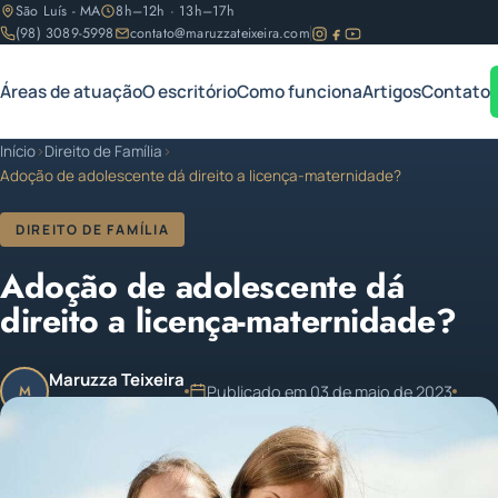
São Luís - MA
8h–12h · 13h–17h
(98) 3089-5998
contato@maruzzateixeira.com
Áreas de atuação
O escritório
Como funciona
Artigos
Contato
Início
›
Direito de Família
›
Adoção de adolescente dá direito a licença-maternidade?
DIREITO DE FAMÍLIA
Adoção de adolescente dá
direito a licença-maternidade?
Maruzza Teixeira
Publicado em 03 de maio de 2023
M
OAB/MA 11.810
1 min de leitura