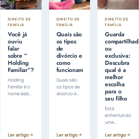
DIREITO DE
DIREITO DE
DIREITO DE
FAMÍLIA
FAMÍLIA
FAMÍLIA
Você já
Quais são
Guarda
ouviu
os tipos
compartilhad
falar
de
ou
sobre “
divórcio e
exclusiva:
Holding
como
Descubra
Familiar”?
funcionam
qual é a
melhor
Holding
Quais são
escolha
Familiar é o
os tipos de
para o
nome dado
divórcio e
seu filho
a uma
como
empresa
funcionam?
Está
criada pelo
O divórcio
enfrentando
titular do
pode ser
uma
patrimônio
feito de
separação e
para
forma
Ler artigo
Ler artigo
Ler artigo
preocupado