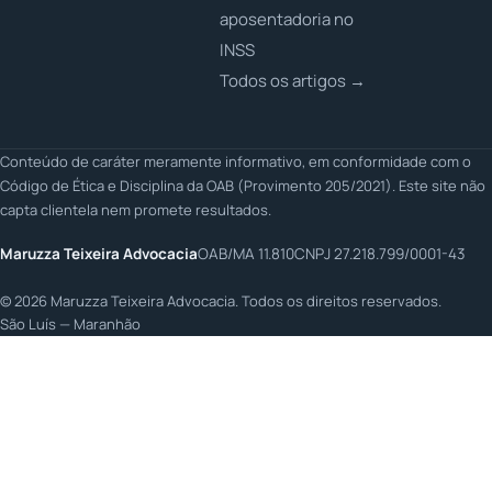
aposentadoria no
INSS
Todos os artigos →
Conteúdo de caráter meramente informativo, em conformidade com o
Código de Ética e Disciplina da OAB (Provimento 205/2021). Este site não
capta clientela nem promete resultados.
Maruzza Teixeira Advocacia
OAB/MA 11.810
CNPJ 27.218.799/0001-43
©
2026
Maruzza Teixeira Advocacia. Todos os direitos reservados.
São Luís — Maranhão