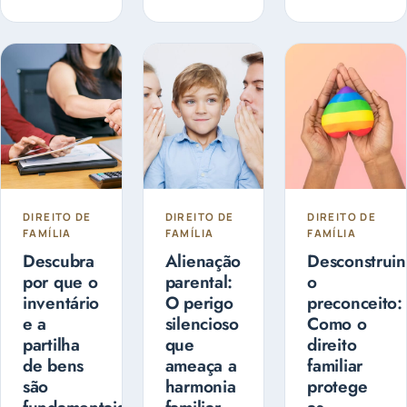
controlar e
judicial ou
com a
administrá-
extrajudicial
guarda dos
lo, de forma
e pode ser...
filhos?
a fazer o
Entenda as
planejamento
diferenças
sucessório.
entre
Guarda
Compartilhada
ou Guarda
Exclusiva
DIREITO DE
DIREITO DE
DIREITO DE
FAMÍLIA
FAMÍLIA
FAMÍLIA
Descubra
Alienação
Desconstrui
por que o
parental:
o
inventário
O perigo
preconceito:
e a
silencioso
Como o
partilha
que
direito
de bens
ameaça a
familiar
são
harmonia
protege