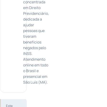
concentrada
em Direito
Previdenciário,
dedicada a
ajudar
pessoas que
tiveram
benefícios
negados pelo
INSS.
Atendimento
online em todo
o Brasil e
presencial em
São Luís (MA).
Este