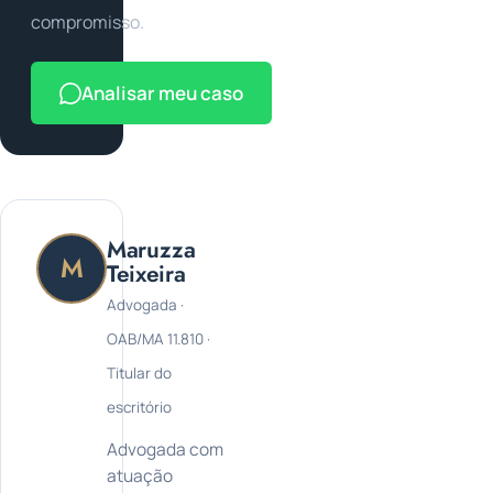
compromisso.
Analisar meu caso
Maruzza
M
Teixeira
Advogada ·
OAB/MA 11.810 ·
Titular do
escritório
Advogada com
atuação