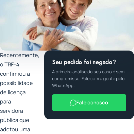
Recentemente,
Seu pedido foi negado?
o TRF-4
A primeira análise do seu caso é sem
confirmou a
compromisso. Fale com a gente pelo
possibilidade
WhatsApp.
de licença
para
Fale conosco
servidora
pública que
adotou uma