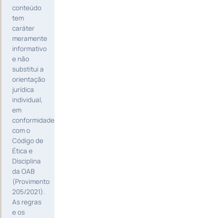
conteúdo
tem
caráter
meramente
informativo
e não
substitui a
orientação
jurídica
individual,
em
conformidade
com o
Código de
Ética e
Disciplina
da OAB
(Provimento
205/2021).
As regras
e os