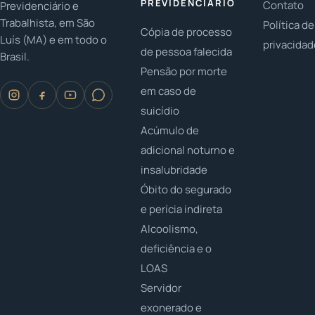
PREVIDENCIÁRIO
Contato
Previdenciário e
Trabalhista, em São
Política de
Cópia de processo
Luís (MA) e em todo o
privacida
de pessoa falecida
Brasil.
Pensão por morte
em caso de
suicídio
Acúmulo de
adicional noturno e
insalubridade
Óbito do segurado
e perícia indireta
Alcoolismo,
deficiência e o
LOAS
Servidor
exonerado e