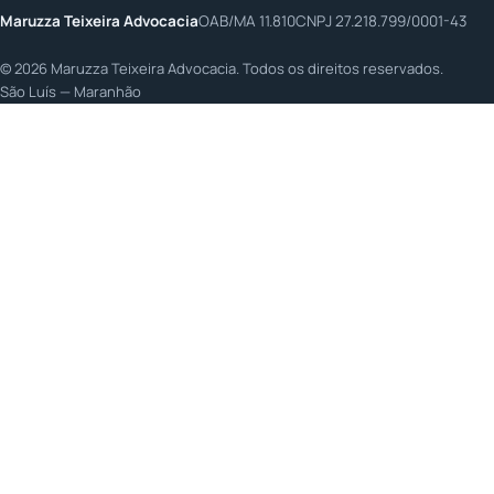
Maruzza Teixeira Advocacia
OAB/MA 11.810
CNPJ 27.218.799/0001-43
©
2026
Maruzza Teixeira Advocacia. Todos os direitos reservados.
São Luís — Maranhão