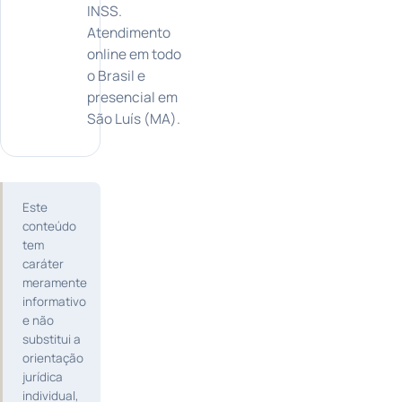
INSS.
Atendimento
online em todo
o Brasil e
presencial em
São Luís (MA).
Este
conteúdo
tem
caráter
meramente
informativo
e não
substitui a
orientação
jurídica
individual,