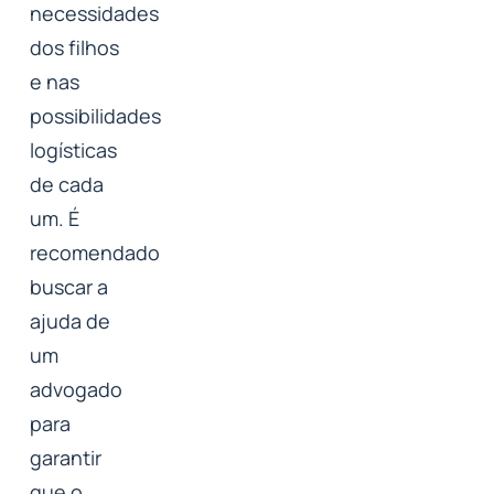
necessidades
dos filhos
e nas
possibilidades
logísticas
de cada
um. É
recomendado
buscar a
ajuda de
um
advogado
para
garantir
que o