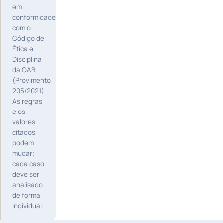
em
conformidade
com o
Código de
Ética e
Disciplina
da OAB
(Provimento
205/2021).
As regras
e os
valores
citados
podem
mudar;
cada caso
deve ser
analisado
de forma
individual.