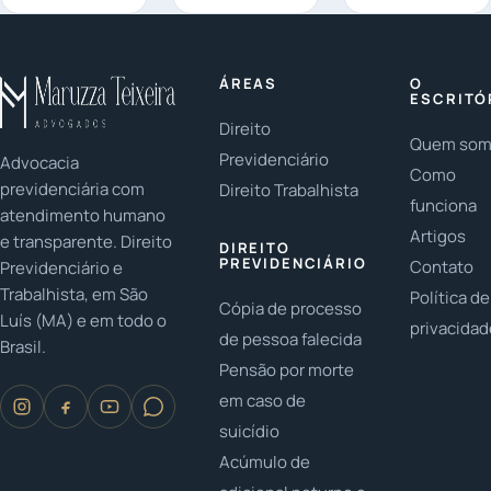
entre pais e
famílias
em casos de
filhos? Em
LGBTQ+? As
herança:
2023, é
famílias
Você já
ÁREAS
O
fundamental
LGBTQ+ têm
parou para
ESCRITÓ
...
conquistado...
pensar na
Direito
Quem so
importância...
Previdenciário
Advocacia
Como
previdenciária com
Direito Trabalhista
funciona
atendimento humano
Artigos
e transparente. Direito
DIREITO
PREVIDENCIÁRIO
Contato
Previdenciário e
Trabalhista, em São
Política de
Cópia de processo
Luís (MA) e em todo o
privacida
de pessoa falecida
Brasil.
Pensão por morte
em caso de
suicídio
Acúmulo de