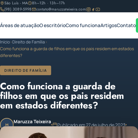
São Luís - MA
8h–12h · 13h–17h
(98) 3089-5998
contato@maruzzateixeira.com
Áreas de atuação
O escritório
Como funciona
Artigos
Contato
Início
›
Direito de Família
›
Como funciona a guarda de filhos em que os pais residem em estados
diferentes?
DIREITO DE FAMÍLIA
Como funciona a guarda de
filhos em que os pais residem
em estados diferentes?
Maruzza Teixeira
Publicado em 27 de julho de 2023
M
OAB/MA 11.810
1 min de leitura