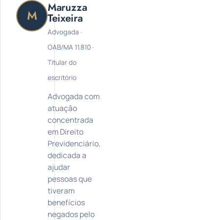
Maruzza
M
Teixeira
Advogada ·
OAB/MA 11.810 ·
Titular do
escritório
Advogada com
atuação
concentrada
em Direito
Previdenciário,
dedicada a
ajudar
pessoas que
tiveram
benefícios
negados pelo