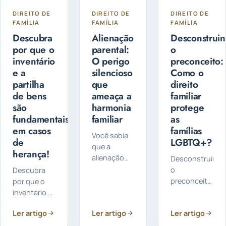
DIREITO DE
DIREITO DE
DIREITO DE
FAMÍLIA
FAMÍLIA
FAMÍLIA
Descubra
Alienação
Desconstrui
por que o
parental:
o
inventário
O perigo
preconceito:
e a
silencioso
Como o
partilha
que
direito
de bens
ameaça a
familiar
são
harmonia
protege
fundamentais
familiar
as
em casos
famílias
Você sabia
de
LGBTQ+?
que a
herança!
alienação
Desconstruind
parental é
o
Descubra
um
preconceito:
por que o
problema
Como o
inventário e
sério que
direito
a partilha de
Ler artigo
pode afetar
Ler artigo
Ler artigo
familiar
bens são
a relação
protege as
fundamentais