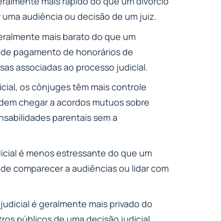
geralmente mais rápido do que um divórcio
or uma audiência ou decisão de um juiz.
geralmente mais barato do que um
de de pagamento de honorários de
sas associadas ao processo judicial.
cial, os cônjuges têm mais controle
podem chegar a acordos mutuos sobre
nsabilidades parentais sem a
dicial é menos estressante do que um
e de comparecer a audiências ou lidar com
judicial é geralmente mais privado do
stros públicos de uma decisão judicial.