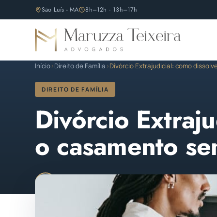
São Luís - MA
8h–12h · 13h–17h
Início
›
Direito de Família
›
Divórcio Extrajudicial: como disso
DIREITO DE FAMÍLIA
Divórcio Extraju
o casamento se
Maruzza Teixeira
Publicado em 01 de fevereir
M
OAB/MA 11.810