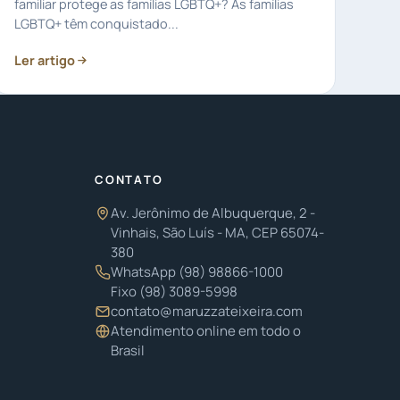
familiar protege as famílias LGBTQ+? As famílias
LGBTQ+ têm conquistado...
Ler artigo
CONTATO
Av. Jerônimo de Albuquerque, 2 -
Vinhais, São Luís - MA, CEP 65074-
380
WhatsApp
(98) 98866-1000
Fixo
(98) 3089-5998
contato@maruzzateixeira.com
Atendimento online em todo o
Brasil