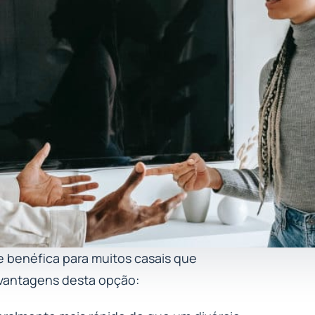
 e benéfica para muitos casais que
 vantagens desta opção: