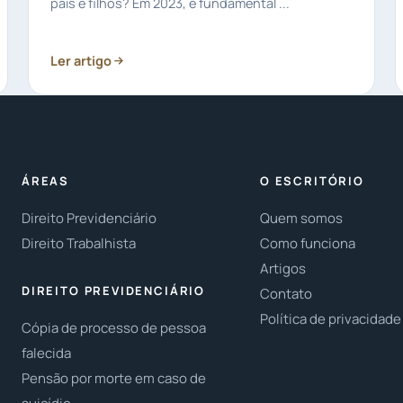
pais e filhos? Em 2023, é fundamental ...
Ler artigo
ÁREAS
O ESCRITÓRIO
Direito Previdenciário
Quem somos
Direito Trabalhista
Como funciona
Artigos
DIREITO PREVIDENCIÁRIO
Contato
Política de privacidade
Cópia de processo de pessoa
falecida
Pensão por morte em caso de