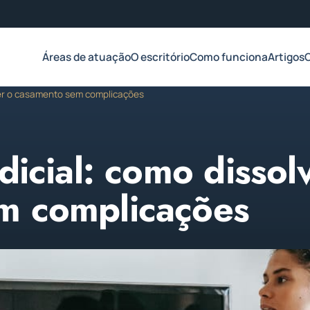
Áreas de atuação
O escritório
Como funciona
Artigos
lver o casamento sem complicações
dicial: como dissol
m complicações
o de 2023
Atualizado em 01 de fevereiro de 2023
1 min de leitura