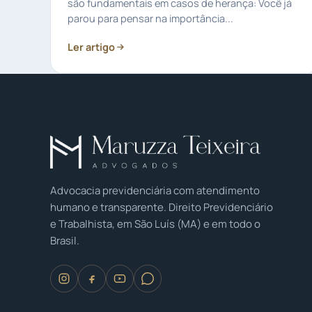
são fundamentais em casos de herança: Você já
parou para pensar na importância...
Ler artigo
Advocacia previdenciária com atendimento
humano e transparente. Direito Previdenciário
e Trabalhista, em São Luís (MA) e em todo o
Brasil.