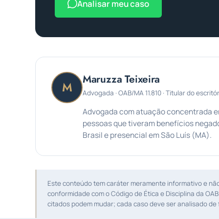
Analisar meu caso
Maruzza Teixeira
M
Advogada · OAB/MA 11.810 · Titular do escritór
Advogada com atuação concentrada em 
pessoas que tiveram benefícios negado
Brasil e presencial em São Luís (MA).
Este conteúdo tem caráter meramente informativo e não s
conformidade com o Código de Ética e Disciplina da OAB
citados podem mudar; cada caso deve ser analisado de f