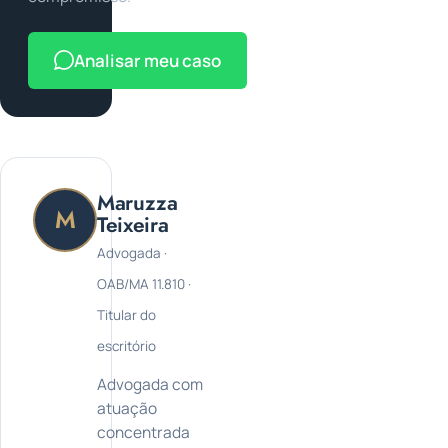
Analisar meu caso
Maruzza
M
Teixeira
Advogada ·
OAB/MA 11.810 ·
Titular do
escritório
Advogada com
atuação
concentrada