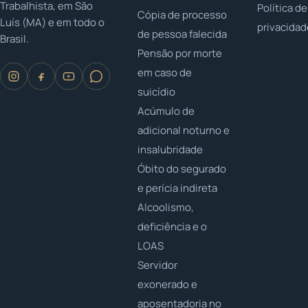
Trabalhista, em São
Política de
Cópia de processo
Luís (MA) e em todo o
privacida
de pessoa falecida
Brasil.
Pensão por morte
em caso de
suicídio
Acúmulo de
adicional noturno e
insalubridade
Óbito do segurado
e perícia indireta
Alcoolismo,
deficiência e o
LOAS
Servidor
exonerado e
aposentadoria no