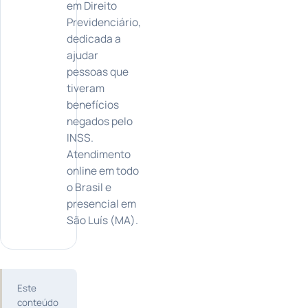
em Direito
Previdenciário,
dedicada a
ajudar
pessoas que
tiveram
benefícios
negados pelo
INSS.
Atendimento
online em todo
o Brasil e
presencial em
São Luís (MA).
Este
conteúdo