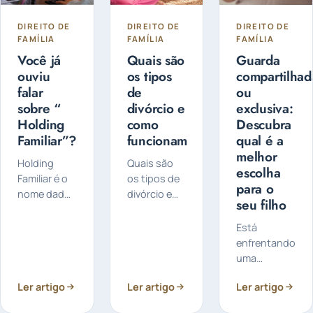
DIREITO DE
DIREITO DE
DIREITO DE
FAMÍLIA
FAMÍLIA
FAMÍLIA
Você já
Quais são
Guarda
ouviu
os tipos
compartilhad
falar
de
ou
sobre “
divórcio e
exclusiva:
Holding
como
Descubra
Familiar”?
funcionam
qual é a
melhor
Holding
Quais são
escolha
Familiar é o
os tipos de
para o
nome dado
divórcio e
seu filho
a uma
como
empresa
funcionam?
Está
criada pelo
O divórcio
enfrentando
titular do
pode ser
uma
patrimônio
feito de
separação e
para
forma
Ler artigo
Ler artigo
Ler artigo
preocupado
controlar e
judicial ou
com a