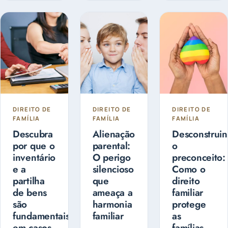
administrá-
extrajudicial
guarda dos
lo, de forma
e pode ser...
filhos?
a fazer o
Entenda as
planejamento
diferenças
sucessório.
entre
Guarda
Compartilhada
ou Guarda
Exclusiva
DIREITO DE
DIREITO DE
DIREITO DE
FAMÍLIA
FAMÍLIA
FAMÍLIA
Descubra
Alienação
Desconstrui
por que o
parental:
o
inventário
O perigo
preconceito:
e a
silencioso
Como o
partilha
que
direito
de bens
ameaça a
familiar
são
harmonia
protege
fundamentais
familiar
as
em casos
famílias