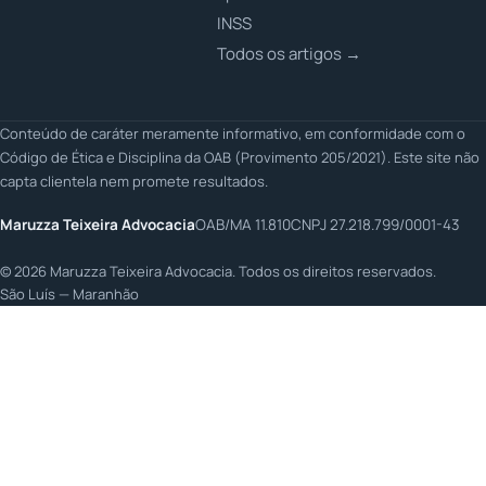
INSS
Todos os artigos →
Conteúdo de caráter meramente informativo, em conformidade com o
Código de Ética e Disciplina da OAB (Provimento 205/2021). Este site não
capta clientela nem promete resultados.
Maruzza Teixeira Advocacia
OAB/MA 11.810
CNPJ 27.218.799/0001-43
©
2026
Maruzza Teixeira Advocacia. Todos os direitos reservados.
São Luís — Maranhão