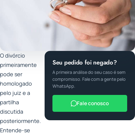
O divórcio
Seu pedido foi negado?
primeiramente
A primeira análise do seu caso é sem
pode ser
compromisso. Fale com a gente pelo
homologado
WhatsApp.
pelo juiz e a
partilha
Fale conosco
discutida
posteriormente.
Entende-se