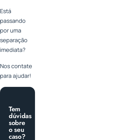
Está
passando
por uma
separação
imediata?
Nos contate
para ajudar!
Tem
dúvidas
sobre
o seu
caso?