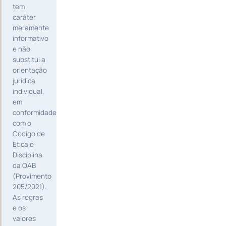
tem
caráter
meramente
informativo
e não
substitui a
orientação
jurídica
individual,
em
conformidade
com o
Código de
Ética e
Disciplina
da OAB
(Provimento
205/2021).
As regras
e os
valores