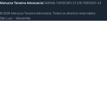
Maruzza Teixeira Advocacia
OAB/MA 11.810
CNPJ 27.218.799/0001-43
©
2026
Maruzza Teixeira Advocacia. Todos os direitos reservados.
São Luís — Maranhão