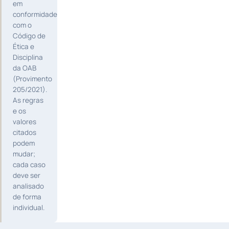
em
conformidade
com o
Código de
Ética e
Disciplina
da OAB
(Provimento
205/2021).
As regras
e os
valores
citados
podem
mudar;
cada caso
deve ser
analisado
de forma
individual.