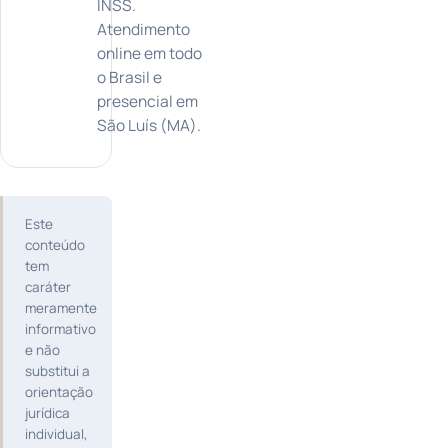
INSS.
Atendimento
online em todo
o Brasil e
presencial em
São Luís (MA).
Este
conteúdo
tem
caráter
meramente
informativo
e não
substitui a
orientação
jurídica
individual,