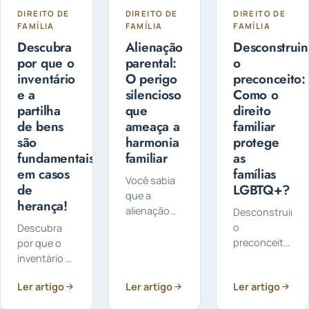
DIREITO DE
DIREITO DE
DIREITO DE
FAMÍLIA
FAMÍLIA
FAMÍLIA
Descubra
Alienação
Desconstrui
por que o
parental:
o
inventário
O perigo
preconceito:
e a
silencioso
Como o
partilha
que
direito
de bens
ameaça a
familiar
são
harmonia
protege
fundamentais
familiar
as
em casos
famílias
Você sabia
de
LGBTQ+?
que a
herança!
alienação
Desconstruind
parental é
o
Descubra
um
preconceito:
por que o
problema
Como o
inventário e
sério que
direito
a partilha de
Ler artigo
pode afetar
Ler artigo
Ler artigo
familiar
bens são
a relação
protege as
fundamentais