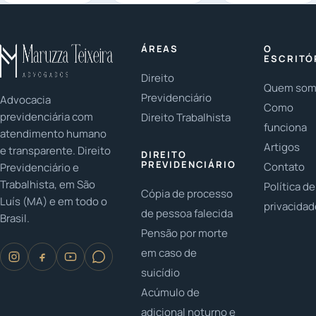
entre pais e
famílias
em casos de
filhos? Em
LGBTQ+? As
herança:
2023, é
famílias
Você já
ÁREAS
O
fundamental
LGBTQ+ têm
parou para
ESCRITÓ
...
conquistado...
pensar na
Direito
Quem so
importância...
Previdenciário
Advocacia
Como
previdenciária com
Direito Trabalhista
funciona
atendimento humano
Artigos
e transparente. Direito
DIREITO
PREVIDENCIÁRIO
Contato
Previdenciário e
Trabalhista, em São
Política de
Cópia de processo
Luís (MA) e em todo o
privacida
de pessoa falecida
Brasil.
Pensão por morte
em caso de
suicídio
Acúmulo de
adicional noturno e