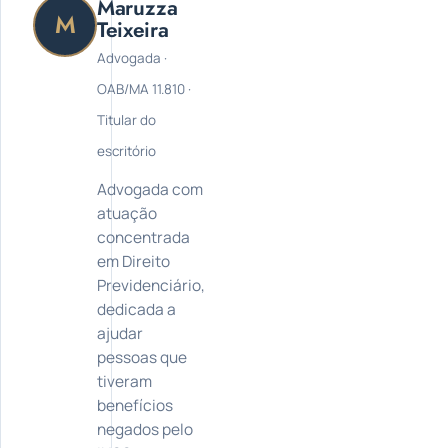
Maruzza
M
Teixeira
Advogada ·
OAB/MA 11.810 ·
Titular do
escritório
Advogada com
atuação
concentrada
em Direito
Previdenciário,
dedicada a
ajudar
pessoas que
tiveram
benefícios
negados pelo