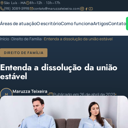
São Luís - MA
8h–12h · 13h–17h
(98) 3089-5998
contato@maruzzateixeira.com
Áreas de atuação
O escritório
Como funciona
Artigos
Contato
Início
›
Direito de Família
›
Entenda a dissolução da união estável
DIREITO DE FAMÍLIA
Entenda a dissolução da união
estável
Maruzza Teixeira
Publicado em 26 de abril de 2023
M
OAB/MA 11.810
1 min de leitura