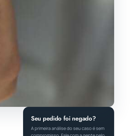
Seu pedido foi negado?
A primeira análise do seu caso é sem
compromisso. Fale com a gente pelo