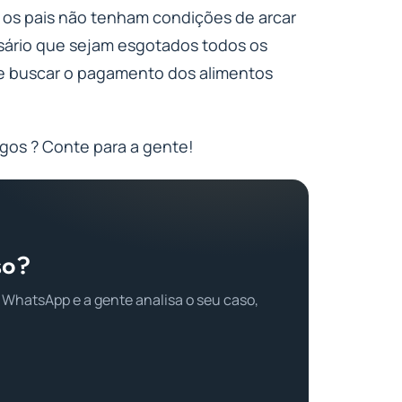
so os pais não tenham condições de arcar
sário que sejam esgotados todos os
se buscar o pagamento dos alimentos
ngos ? Conte para a gente!
so?
 WhatsApp e a gente analisa o seu caso,