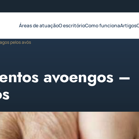
Áreas de atuação
O escritório
Como funciona
Artigos
agos pelos avós
mentos avoengos –
ós
2023
Atualizado em 23 de abril de 2023
1 min de leitura