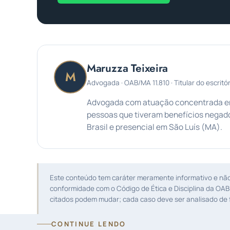
Maruzza Teixeira
M
Advogada · OAB/MA 11.810 · Titular do escritór
Advogada com atuação concentrada em 
pessoas que tiveram benefícios negado
Brasil e presencial em São Luís (MA).
Este conteúdo tem caráter meramente informativo e não s
conformidade com o Código de Ética e Disciplina da OAB
citados podem mudar; cada caso deve ser analisado de f
CONTINUE LENDO