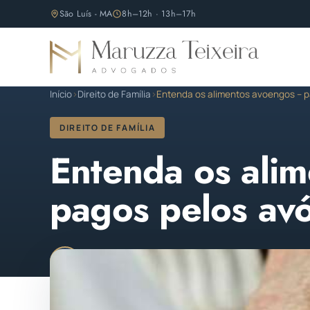
São Luís - MA
8h–12h · 13h–17h
Início
›
Direito de Família
›
Entenda os alimentos avoengos – p
DIREITO DE FAMÍLIA
Entenda os ali
pagos pelos av
Maruzza Teixeira
Publicado em 23 de abril de 
M
OAB/MA 11.810