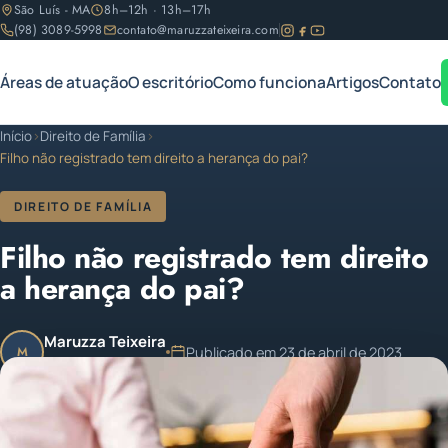
São Luís - MA
8h–12h · 13h–17h
(98) 3089-5998
contato@maruzzateixeira.com
Áreas de atuação
O escritório
Como funciona
Artigos
Contato
Início
›
Direito de Família
›
Filho não registrado tem direito a herança do pai?
DIREITO DE FAMÍLIA
Filho não registrado tem direito
a herança do pai?
Maruzza Teixeira
Publicado em 23 de abril de 2023
M
OAB/MA 11.810
Atualizado em 23 de abril de 2023
1 min de leitura