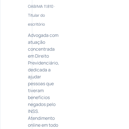
OAB/MA 11.810 ·
Titular do
escritório
Advogada com
atuação
concentrada
em Direito
Previdenciário,
dedicada a
ajudar
pessoas que
tiveram
benefícios
negados pelo
INSS.
Atendimento
online em todo