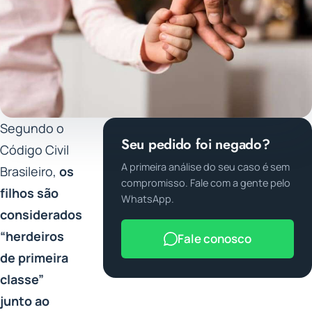
Segundo o
Seu pedido foi negado?
Código Civil
A primeira análise do seu caso é sem
Brasileiro,
os
compromisso. Fale com a gente pelo
filhos são
WhatsApp.
considerados
“herdeiros
Fale conosco
de primeira
classe”
junto ao