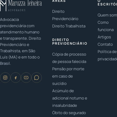
ÁREAS
O
fundamental
LGBTQ+ têm
parou para
ESCRITÓ
...
conquistado...
pensar na
Direito
Quem so
importância...
Previdenciário
Advocacia
Como
previdenciária com
Direito Trabalhista
funciona
atendimento humano
Artigos
e transparente. Direito
DIREITO
PREVIDENCIÁRIO
Contato
Previdenciário e
Trabalhista, em São
Política de
Cópia de processo
Luís (MA) e em todo o
privacida
de pessoa falecida
Brasil.
Pensão por morte
em caso de
suicídio
Acúmulo de
adicional noturno e
insalubridade
Óbito do segurado