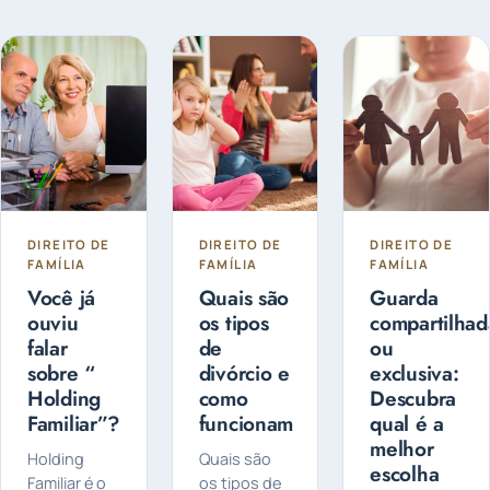
DIREITO DE
DIREITO DE
DIREITO DE
FAMÍLIA
FAMÍLIA
FAMÍLIA
Você já
Quais são
Guarda
ouviu
os tipos
compartilhad
falar
de
ou
sobre “
divórcio e
exclusiva:
Holding
como
Descubra
Familiar”?
funcionam
qual é a
melhor
Holding
Quais são
escolha
Familiar é o
os tipos de