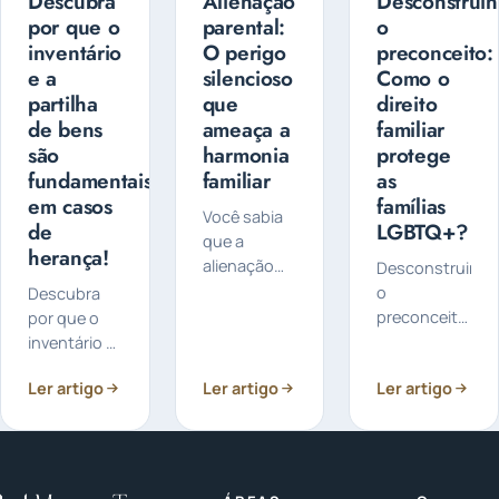
Descubra
Alienação
Desconstrui
por que o
parental:
o
inventário
O perigo
preconceito:
e a
silencioso
Como o
partilha
que
direito
de bens
ameaça a
familiar
são
harmonia
protege
fundamentais
familiar
as
em casos
famílias
Você sabia
de
LGBTQ+?
que a
herança!
alienação
Desconstruind
parental é
o
Descubra
um
preconceito:
por que o
problema
Como o
inventário e
sério que
direito
a partilha de
Ler artigo
pode afetar
Ler artigo
Ler artigo
familiar
bens são
a relação
protege as
fundamentais
entre pais e
famílias
em casos de
filhos? Em
LGBTQ+? As
herança:
2023, é
famílias
Você já