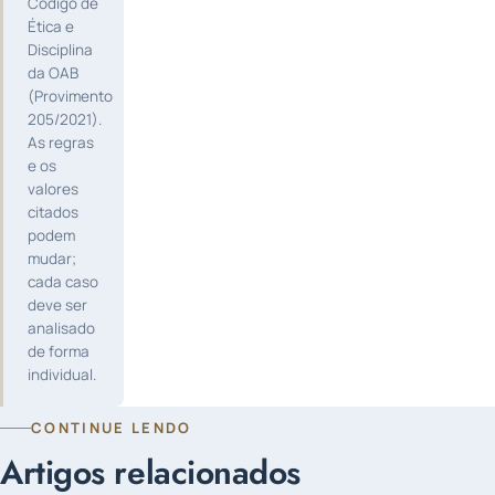
Código de
Ética e
Disciplina
da OAB
(Provimento
205/2021).
As regras
e os
valores
citados
podem
mudar;
cada caso
deve ser
analisado
de forma
individual.
CONTINUE LENDO
Artigos relacionados