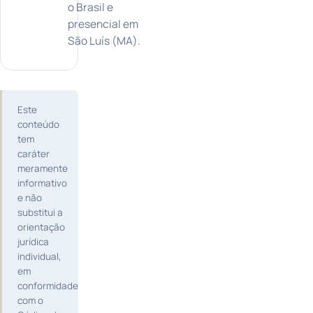
o Brasil e
presencial em
São Luís (MA).
Este
conteúdo
tem
caráter
meramente
informativo
e não
substitui a
orientação
jurídica
individual,
em
conformidade
com o