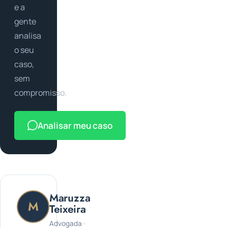
e a
gente
analisa
o seu
caso,
sem
compromisso.
Analisar meu caso
Maruzza
M
Teixeira
Advogada ·