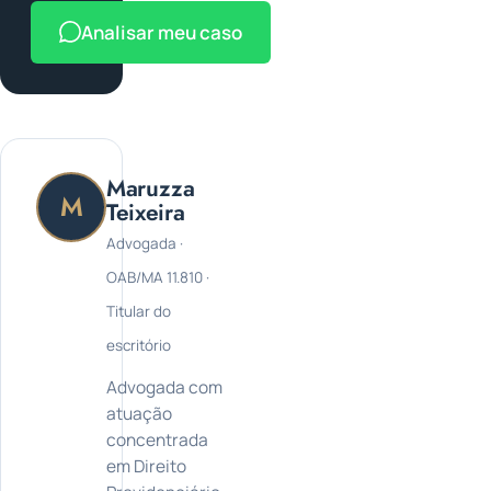
Analisar meu caso
Maruzza
M
Teixeira
Advogada ·
OAB/MA 11.810 ·
Titular do
escritório
Advogada com
atuação
concentrada
em Direito