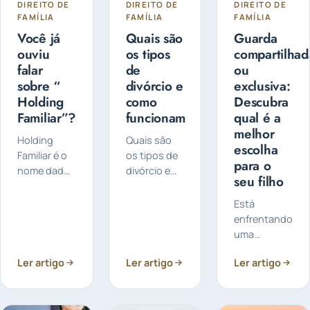
DIREITO DE
DIREITO DE
DIREITO DE
FAMÍLIA
FAMÍLIA
FAMÍLIA
Você já
Quais são
Guarda
ouviu
os tipos
compartilhad
falar
de
ou
sobre “
divórcio e
exclusiva:
Holding
como
Descubra
Familiar”?
funcionam
qual é a
melhor
Holding
Quais são
escolha
Familiar é o
os tipos de
para o
nome dado
divórcio e
seu filho
a uma
como
empresa
funcionam?
Está
criada pelo
O divórcio
enfrentando
titular do
pode ser
uma
patrimônio
feito de
separação e
para
forma
Ler artigo
Ler artigo
Ler artigo
preocupado
controlar e
judicial ou
com a
administrá-
extrajudicial
guarda dos
lo, de forma
e pode ser...