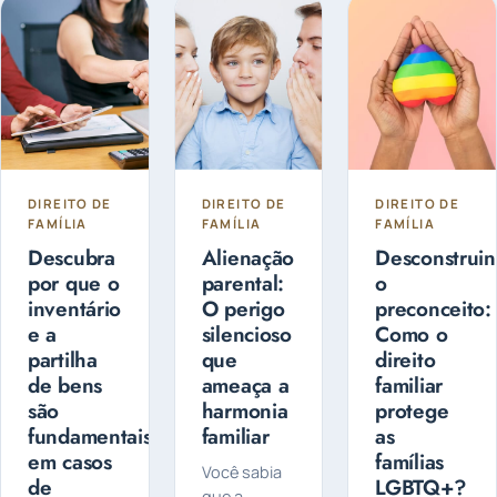
filhos?
a fazer o
Entenda as
planejamento
diferenças
sucessório.
entre
Guarda
Compartilhada
ou Guarda
Exclusiva
DIREITO DE
DIREITO DE
DIREITO DE
FAMÍLIA
FAMÍLIA
FAMÍLIA
Descubra
Alienação
Desconstrui
por que o
parental:
o
inventário
O perigo
preconceito:
e a
silencioso
Como o
partilha
que
direito
de bens
ameaça a
familiar
são
harmonia
protege
fundamentais
familiar
as
em casos
famílias
Você sabia
de
LGBTQ+?
que a