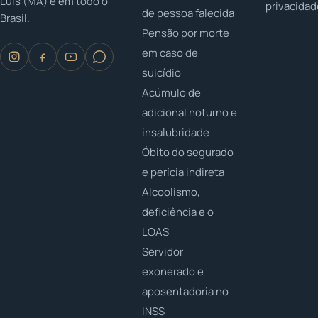
Luís (MA) e em todo o
privacida
de pessoa falecida
Brasil.
Pensão por morte
em caso de
suicídio
Acúmulo de
adicional noturno e
insalubridade
Óbito do segurado
e perícia indireta
Alcoolismo,
deficiência e o
LOAS
Servidor
exonerado e
aposentadoria no
INSS