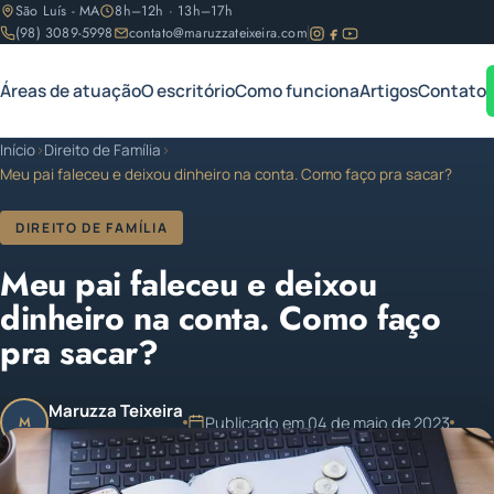
São Luís - MA
8h–12h · 13h–17h
(98) 3089-5998
contato@maruzzateixeira.com
Áreas de atuação
O escritório
Como funciona
Artigos
Contato
Início
›
Direito de Família
›
Meu pai faleceu e deixou dinheiro na conta. Como faço pra sacar?
DIREITO DE FAMÍLIA
Meu pai faleceu e deixou
dinheiro na conta. Como faço
pra sacar?
Maruzza Teixeira
Publicado em 04 de maio de 2023
M
OAB/MA 11.810
1 min de leitura