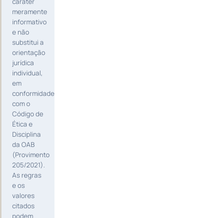
caráter
meramente
informativo
e não
substitui a
orientação
jurídica
individual,
em
conformidade
com o
Código de
Ética e
Disciplina
da OAB
(Provimento
205/2021).
As regras
e os
valores
citados
podem