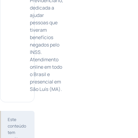
Previdenciário,
dedicada a
ajudar
pessoas que
tiveram
benefícios
negados pelo
INSS.
Atendimento
online em todo
o Brasil e
presencial em
São Luís (MA).
Este
conteúdo
tem