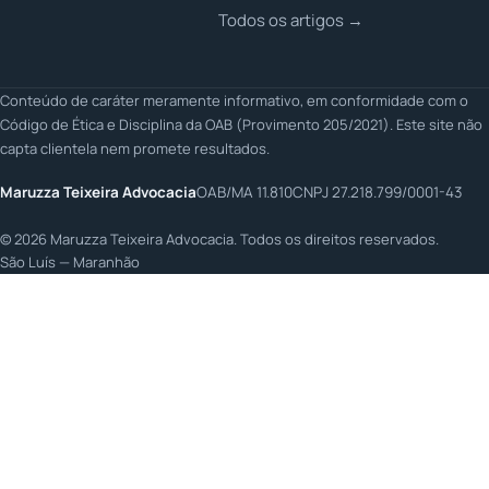
Todos os artigos →
Conteúdo de caráter meramente informativo, em conformidade com o
Código de Ética e Disciplina da OAB (Provimento 205/2021). Este site não
capta clientela nem promete resultados.
Maruzza Teixeira Advocacia
OAB/MA 11.810
CNPJ 27.218.799/0001-43
©
2026
Maruzza Teixeira Advocacia. Todos os direitos reservados.
São Luís — Maranhão