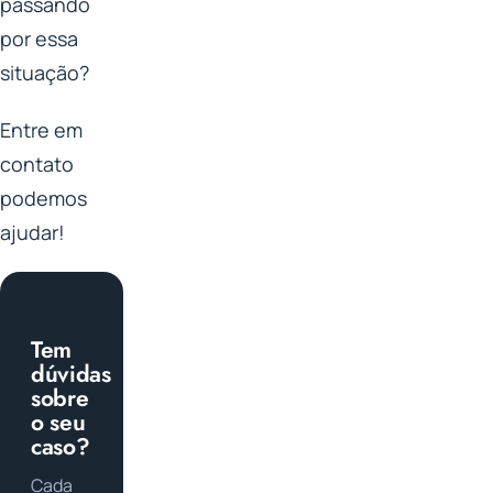
passando
por essa
situação?
Entre em
contato
podemos
ajudar!
Tem
dúvidas
sobre
o seu
caso?
Cada