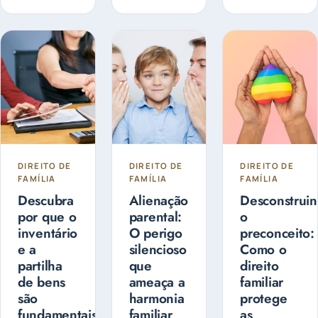
controlar e
judicial ou
com a
administrá-
extrajudicial
guarda dos
lo, de forma
e pode ser...
filhos?
a fazer o
Entenda as
planejamento
diferenças
sucessório.
entre
Guarda
Compartilhada
ou Guarda
Exclusiva
DIREITO DE
DIREITO DE
DIREITO DE
FAMÍLIA
FAMÍLIA
FAMÍLIA
Descubra
Alienação
Desconstrui
por que o
parental:
o
inventário
O perigo
preconceito:
e a
silencioso
Como o
partilha
que
direito
de bens
ameaça a
familiar
são
harmonia
protege
fundamentais
familiar
as