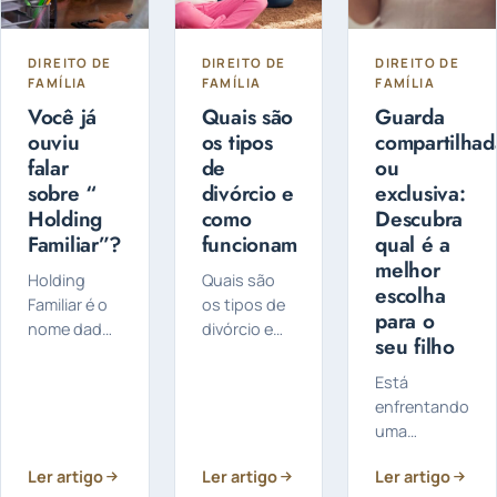
DIREITO DE
DIREITO DE
DIREITO DE
FAMÍLIA
FAMÍLIA
FAMÍLIA
Você já
Quais são
Guarda
ouviu
os tipos
compartilhad
falar
de
ou
sobre “
divórcio e
exclusiva:
Holding
como
Descubra
Familiar”?
funcionam
qual é a
melhor
Holding
Quais são
escolha
Familiar é o
os tipos de
para o
nome dado
divórcio e
seu filho
a uma
como
empresa
funcionam?
Está
criada pelo
O divórcio
enfrentando
titular do
pode ser
uma
patrimônio
feito de
separação e
para
forma
Ler artigo
Ler artigo
Ler artigo
preocupado