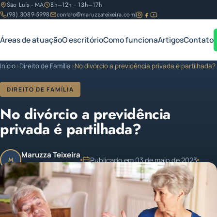
São Luís - MA
8h–12h · 13h–17h
(98) 3089-5998
contato@maruzzateixeira.com
Áreas de atuação
O escritório
Como funciona
Artigos
Contato
Início
›
Direito de Família
›
No divórcio a previdência privada é partilhada?
DIREITO DE FAMÍLIA
No divórcio a previdência
privada é partilhada?
Maruzza Teixeira
Publicado em 03 de maio de 2023
M
OAB/MA 11.810
1 min de leitura