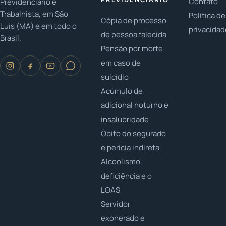
Contato
Previdenciário e
Trabalhista, em São
Política de
Cópia de processo
Luís (MA) e em todo o
privacida
de pessoa falecida
Brasil.
Pensão por morte
em caso de
suicídio
Acúmulo de
adicional noturno e
insalubridade
Óbito do segurado
e perícia indireta
Alcoolismo,
deficiência e o
LOAS
Servidor
exonerado e