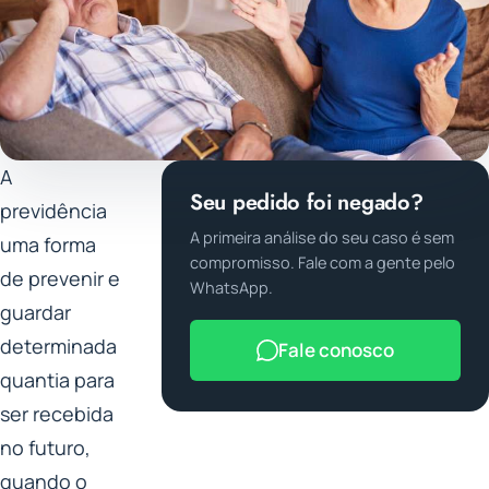
A
Seu pedido foi negado?
previdência
A primeira análise do seu caso é sem
uma forma
compromisso. Fale com a gente pelo
de prevenir e
WhatsApp.
guardar
determinada
Fale conosco
quantia para
ser recebida
no futuro,
quando o