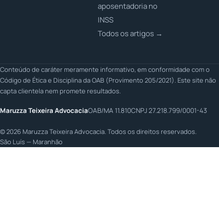
aposentadoria no
INSS
Todos os artigos →
Conteúdo de caráter meramente informativo, em conformidade com o
Código de Ética e Disciplina da OAB (Provimento 205/2021). Este site não
capta clientela nem promete resultados.
Maruzza Teixeira Advocacia
OAB/MA 11.810
CNPJ 27.218.799/0001-43
©
2026
Maruzza Teixeira Advocacia. Todos os direitos reservados.
São Luís — Maranhão