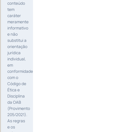
conteúdo
tem
caráter
meramente
informativo
e não
substitui a
orientação
jurídica
individual,
em
conformidade
com o
Código de
Ética e
Disciplina
da OAB
(Provimento
205/2021).
As regras
e os