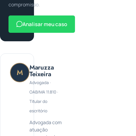
compromisso.
Analisar meu caso
Maruzza
M
Teixeira
Advogada ·
OAB/MA 11.810 ·
Titular do
escritório
Advogada com
atuação