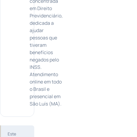
concentrada
em Direito
Previdenciário,
dedicada a
ajudar
pessoas que
tiveram
benefícios
negados pelo
INSS.
Atendimento
online em todo
o Brasil e
presencial em
São Luís (MA).
Este