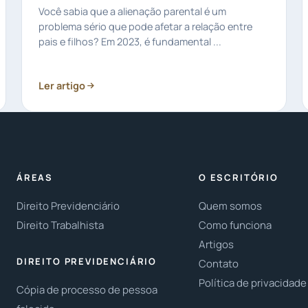
Você sabia que a alienação parental é um
problema sério que pode afetar a relação entre
pais e filhos? Em 2023, é fundamental ...
Ler artigo
ÁREAS
O ESCRITÓRIO
Direito Previdenciário
Quem somos
Direito Trabalhista
Como funciona
Artigos
DIREITO PREVIDENCIÁRIO
Contato
Política de privacidade
Cópia de processo de pessoa