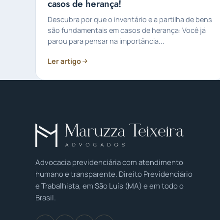
casos de herança!
Descubra por que o inventário e a partilha de bens
são fundamentais em casos de herança: Você já
parou para pensar na importância...
Ler artigo
Advocacia previdenciária com atendimento
humano e transparente. Direito Previdenciário
e Trabalhista, em São Luís (MA) e em todo o
Brasil.