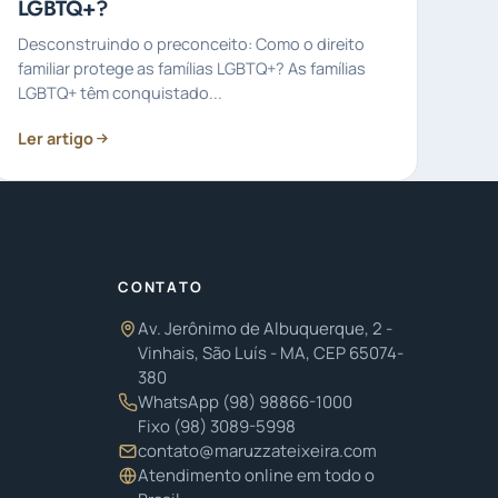
LGBTQ+?
Desconstruindo o preconceito: Como o direito
familiar protege as famílias LGBTQ+? As famílias
LGBTQ+ têm conquistado...
Ler artigo
CONTATO
Av. Jerônimo de Albuquerque, 2 -
Vinhais, São Luís - MA, CEP 65074-
380
WhatsApp
(98) 98866-1000
Fixo
(98) 3089-5998
contato@maruzzateixeira.com
Atendimento online em todo o