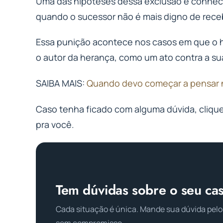
Uma das hipóteses dessa exclusão é conheci
quando o sucessor não é mais digno de rece
Essa punição acontece nos casos em que o he
o autor da herança, como um ato contra a su
SAIBA MAIS:
Quando devo começar a pensar 
Caso tenha ficado com alguma dúvida, cliqu
pra você.
Tem dúvidas sobre o seu ca
Cada situação é única. Mande sua dúvida pelo
sem compromisso.