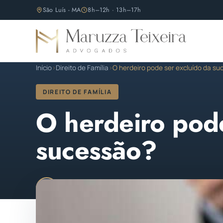
São Luís - MA
8h–12h · 13h–17h
Início
›
Direito de Família
›
O herdeiro pode ser excluído da s
DIREITO DE FAMÍLIA
O herdeiro pode
sucessão?
Maruzza Teixeira
Publicado em 02 de maio de
M
OAB/MA 11.810