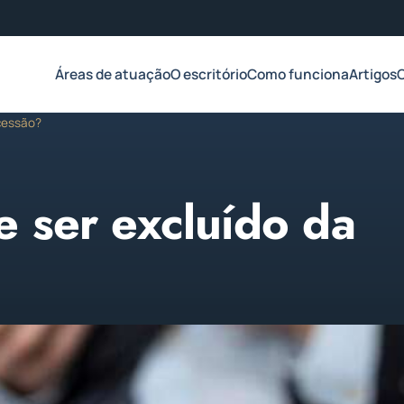
Áreas de atuação
O escritório
Como funciona
Artigos
ucessão?
 ser excluído da
 2023
1 min de leitura