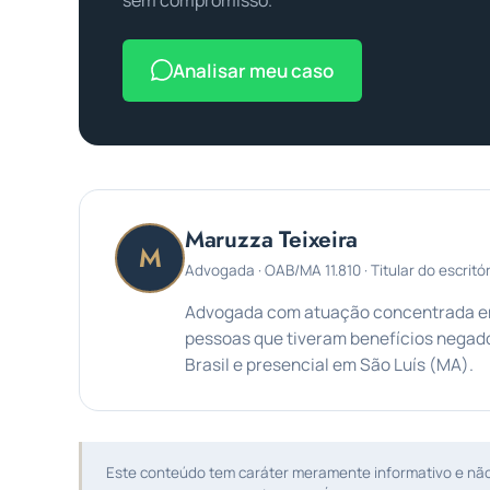
Analisar meu caso
Maruzza Teixeira
M
Advogada · OAB/MA 11.810 · Titular do escritór
Advogada com atuação concentrada em 
pessoas que tiveram benefícios negado
Brasil e presencial em São Luís (MA).
Este conteúdo tem caráter meramente informativo e não s