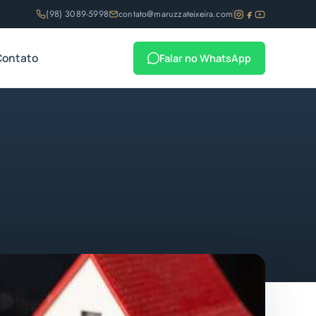
(98) 3089-5998
contato@maruzzateixeira.com
Contato
Falar no WhatsApp