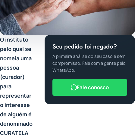
O instituto
Seu pedido foi negado?
pelo qual se
A primeira análise do seu caso é sem
nomeia uma
compromisso. Fale com a gente pelo
pessoa
WhatsApp.
(curador)
para
Fale conosco
representar
o interesse
de alguém é
denominado
CURATELA
.