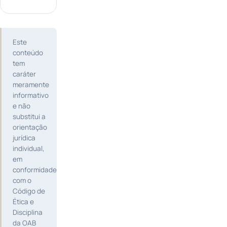
Este
conteúdo
tem
caráter
meramente
informativo
e não
substitui a
orientação
jurídica
individual,
em
conformidade
com o
Código de
Ética e
Disciplina
da OAB