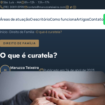
São Luís - MA
8h–12h · 13h–17h
(98) 3089-5998
contato@maruzzateixeira.com
Áreas de atuação
O escritório
Como funciona
Artigos
Contato
Início
›
Direito de Família
›
O que é curatela?
DIREITO DE FAMÍLIA
O que é curatela?
Maruzza Teixeira
Publicado em 24 de abril de 2023
M
OAB/MA 11.810
Atualizado em 24 de abril de 2023
1 min de leitura