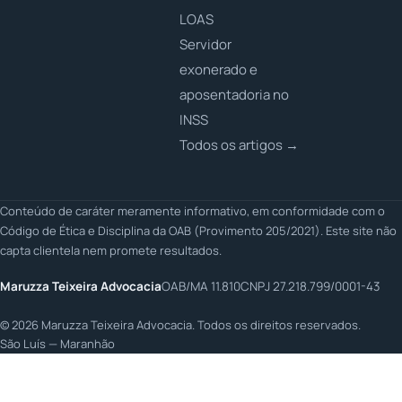
LOAS
Servidor
exonerado e
aposentadoria no
INSS
Todos os artigos →
Conteúdo de caráter meramente informativo, em conformidade com o
Código de Ética e Disciplina da OAB (Provimento 205/2021). Este site não
capta clientela nem promete resultados.
Maruzza Teixeira Advocacia
OAB/MA 11.810
CNPJ 27.218.799/0001-43
©
2026
Maruzza Teixeira Advocacia. Todos os direitos reservados.
São Luís — Maranhão