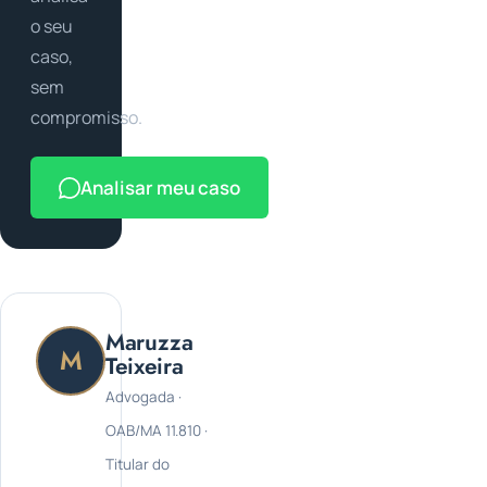
o seu
caso,
sem
compromisso.
Analisar meu caso
Maruzza
M
Teixeira
Advogada ·
OAB/MA 11.810 ·
Titular do