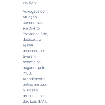
escritório
Advogada com
atuação
concentrada
em Direito
Previdenciário,
dedicada a
ajudar
pessoas que
tiveram
benefícios
negados pelo
INSS.
Atendimento
online em todo
o Brasil e
presencial em
São Luís (MA).