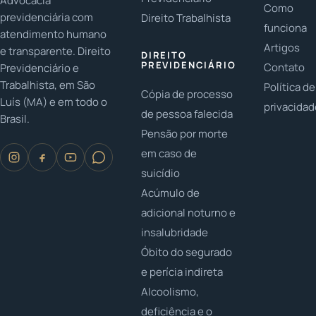
Advocacia
Como
previdenciária com
Direito Trabalhista
funciona
atendimento humano
Artigos
e transparente. Direito
DIREITO
PREVIDENCIÁRIO
Contato
Previdenciário e
Trabalhista, em São
Política de
Cópia de processo
Luís (MA) e em todo o
privacida
de pessoa falecida
Brasil.
Pensão por morte
em caso de
suicídio
Acúmulo de
adicional noturno e
insalubridade
Óbito do segurado
e perícia indireta
Alcoolismo,
deficiência e o