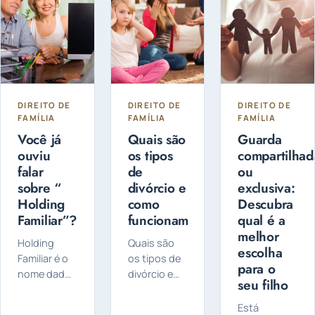
DIREITO DE
DIREITO DE
DIREITO DE
FAMÍLIA
FAMÍLIA
FAMÍLIA
Você já
Quais são
Guarda
ouviu
os tipos
compartilhad
falar
de
ou
sobre “
divórcio e
exclusiva:
Holding
como
Descubra
Familiar”?
funcionam
qual é a
melhor
Holding
Quais são
escolha
Familiar é o
os tipos de
para o
nome dado
divórcio e
seu filho
a uma
como
empresa
funcionam?
Está