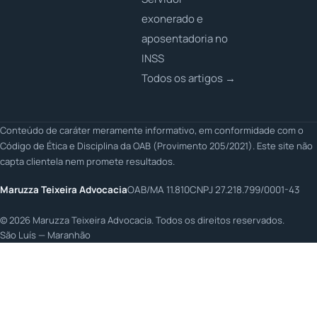
exonerado e
aposentadoria no
INSS
Todos os artigos →
Conteúdo de caráter meramente informativo, em conformidade com o
Código de Ética e Disciplina da OAB (Provimento 205/2021). Este site não
capta clientela nem promete resultados.
Maruzza Teixeira Advocacia
OAB/MA 11.810
CNPJ 27.218.799/0001-43
©
2026
Maruzza Teixeira Advocacia. Todos os direitos reservados.
São Luís — Maranhão