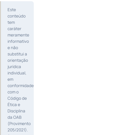
Este
conteúdo
tem
caráter
meramente
informativo
e não
substitui a
orientação
jurídica
individual,
em
conformidade
com o
Código de
Ética e
Disciplina
da OAB
(Provimento
205/2021).