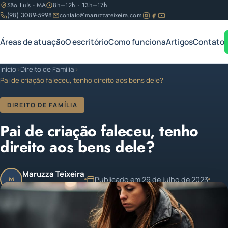
São Luís - MA
8h–12h · 13h–17h
(98) 3089-5998
contato@maruzzateixeira.com
Áreas de atuação
O escritório
Como funciona
Artigos
Contato
Início
›
Direito de Família
›
Pai de criação faleceu, tenho direito aos bens dele?
DIREITO DE FAMÍLIA
Pai de criação faleceu, tenho
direito aos bens dele?
Maruzza Teixeira
Publicado em 29 de julho de 2023
M
OAB/MA 11.810
1 min de leitura