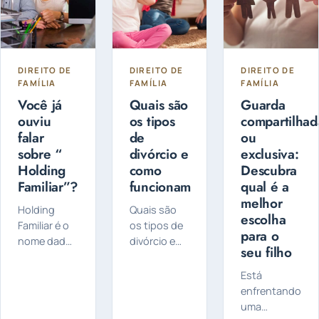
DIREITO DE
DIREITO DE
DIREITO DE
FAMÍLIA
FAMÍLIA
FAMÍLIA
Você já
Quais são
Guarda
ouviu
os tipos
compartilhad
falar
de
ou
sobre “
divórcio e
exclusiva:
Holding
como
Descubra
Familiar”?
funcionam
qual é a
melhor
Holding
Quais são
escolha
Familiar é o
os tipos de
para o
nome dado
divórcio e
seu filho
a uma
como
empresa
funcionam?
Está
criada pelo
O divórcio
enfrentando
titular do
pode ser
uma