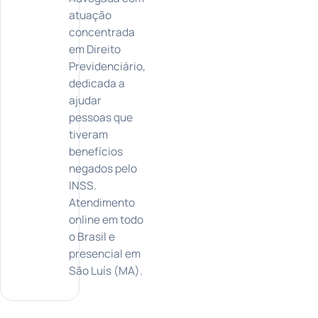
atuação
concentrada
em Direito
Previdenciário,
dedicada a
ajudar
pessoas que
tiveram
benefícios
negados pelo
INSS.
Atendimento
online em todo
o Brasil e
presencial em
São Luís (MA).