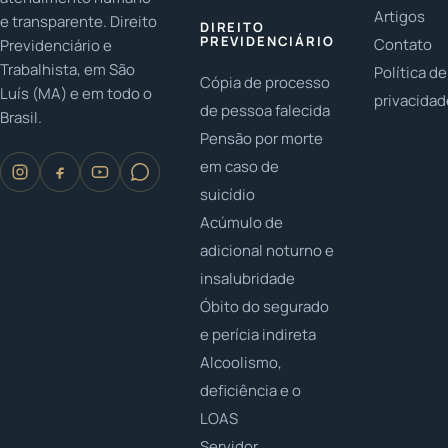
Artigos
e transparente. Direito
DIREITO
PREVIDENCIÁRIO
Contato
Previdenciário e
Trabalhista, em São
Política de
Cópia de processo
Luís (MA) e em todo o
privacida
de pessoa falecida
Brasil.
Pensão por morte
em caso de
suicídio
Acúmulo de
adicional noturno e
insalubridade
Óbito do segurado
e perícia indireta
Alcoolismo,
deficiência e o
LOAS
Servidor