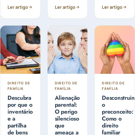
patrimônio
feito de
separação e
para
forma
Ler artigo
Ler artigo
Ler artigo
preocupado
controlar e
judicial ou
com a
administrá-
extrajudicial
guarda dos
lo, de forma
e pode ser...
filhos?
a fazer o
Entenda as
planejamento
diferenças
sucessório.
entre
Guarda
Compartilhada
ou Guarda
Exclusiva
DIREITO DE
DIREITO DE
DIREITO DE
FAMÍLIA
FAMÍLIA
FAMÍLIA
Descubra
Alienação
Desconstrui
por que o
parental:
o
inventário
O perigo
preconceito:
e a
silencioso
Como o
partilha
que
direito
de bens
ameaça a
familiar