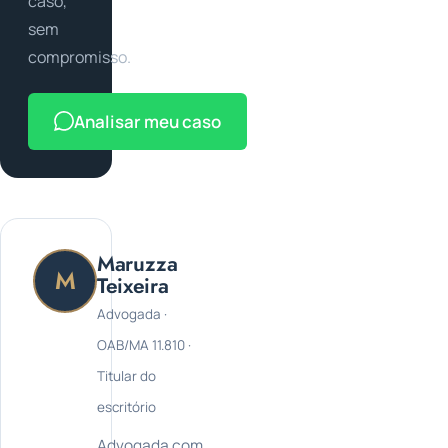
caso,
sem
compromisso.
Analisar meu caso
Maruzza
M
Teixeira
Advogada ·
OAB/MA 11.810 ·
Titular do
escritório
Advogada com