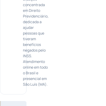
concentrada
em Direito
Previdenciário,
dedicada a
ajudar
pessoas que
tiveram
benefícios
negados pelo
INSS.
Atendimento
online em todo
o Brasil e
presencial em
São Luís (MA).