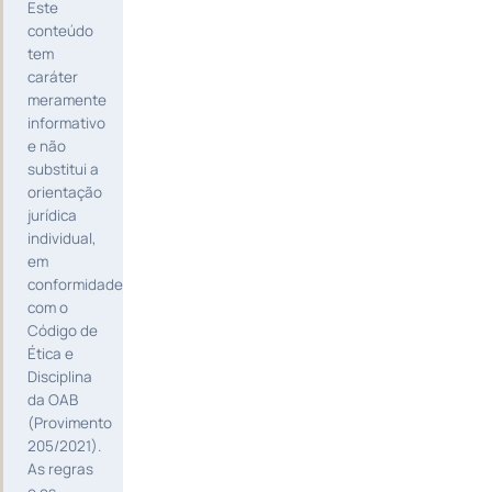
Este
conteúdo
tem
caráter
meramente
informativo
e não
substitui a
orientação
jurídica
individual,
em
conformidade
com o
Código de
Ética e
Disciplina
da OAB
(Provimento
205/2021).
As regras
e os