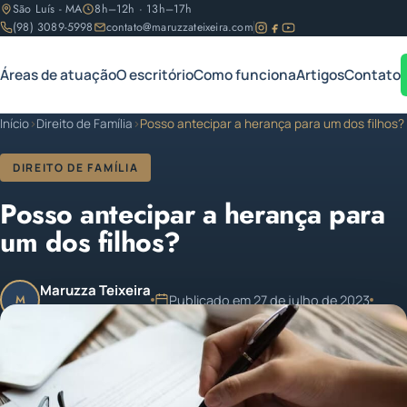
São Luís - MA
8h–12h · 13h–17h
(98) 3089-5998
contato@maruzzateixeira.com
Áreas de atuação
O escritório
Como funciona
Artigos
Contato
Início
›
Direito de Família
›
Posso antecipar a herança para um dos filhos?
DIREITO DE FAMÍLIA
Posso antecipar a herança para
um dos filhos?
Maruzza Teixeira
Publicado em 27 de julho de 2023
M
OAB/MA 11.810
1 min de leitura