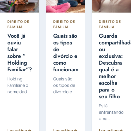
DIREITO DE
DIREITO DE
DIREITO DE
FAMÍLIA
FAMÍLIA
FAMÍLIA
Você já
Quais são
Guarda
ouviu
os tipos
compartilhad
falar
de
ou
sobre “
divórcio e
exclusiva:
Holding
como
Descubra
Familiar”?
funcionam
qual é a
melhor
Holding
Quais são
escolha
Familiar é o
os tipos de
para o
nome dado
divórcio e
seu filho
a uma
como
empresa
funcionam?
Está
criada pelo
O divórcio
enfrentando
titular do
pode ser
uma
patrimônio
feito de
separação e
para
forma
Ler artigo
Ler artigo
Ler artigo