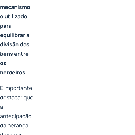
mecanismo
é utilizado
para
equilibrar a
divisão dos
bens entre
os
herdeiros.
É importante
destacar que
a
antecipação
da herança
deve ser