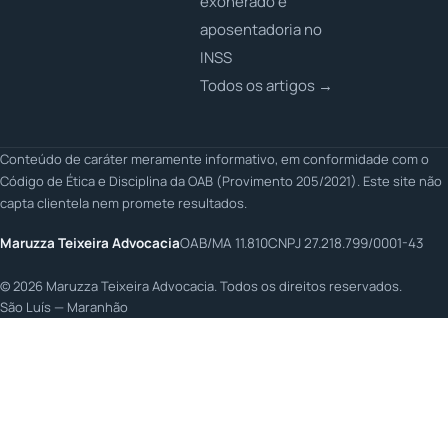
exonerado e
aposentadoria no
INSS
Todos os artigos →
Conteúdo de caráter meramente informativo, em conformidade com o
Código de Ética e Disciplina da OAB (Provimento 205/2021). Este site não
capta clientela nem promete resultados.
Maruzza Teixeira Advocacia
OAB/MA 11.810
CNPJ 27.218.799/0001-43
©
2026
Maruzza Teixeira Advocacia. Todos os direitos reservados.
São Luís — Maranhão