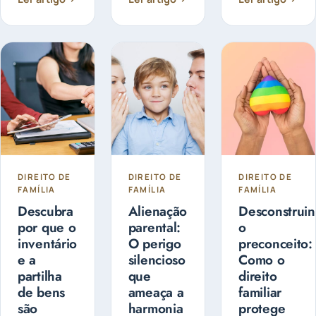
preocupado
controlar e
judicial ou
com a
administrá-
extrajudicial
guarda dos
lo, de forma
e pode ser...
filhos?
a fazer o
Entenda as
planejamento
diferenças
sucessório.
entre
Guarda
Compartilhada
ou Guarda
Exclusiva
DIREITO DE
DIREITO DE
DIREITO DE
FAMÍLIA
FAMÍLIA
FAMÍLIA
Descubra
Alienação
Desconstrui
por que o
parental:
o
inventário
O perigo
preconceito:
e a
silencioso
Como o
partilha
que
direito
de bens
ameaça a
familiar
são
harmonia
protege