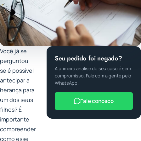
Você já se
Seu pedido foi negado?
perguntou
A primeira análise do seu caso é sem
se é possível
compromisso. Fale com a gente pelo
antecipar a
WhatsApp.
herança para
um dos seus
Fale conosco
filhos? É
importante
compreender
como esse