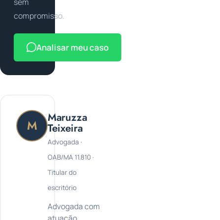
sem
compromisso.
Analisar meu caso
Maruzza
M
Teixeira
Advogada ·
OAB/MA 11.810 ·
Titular do
escritório
Advogada com
atuação