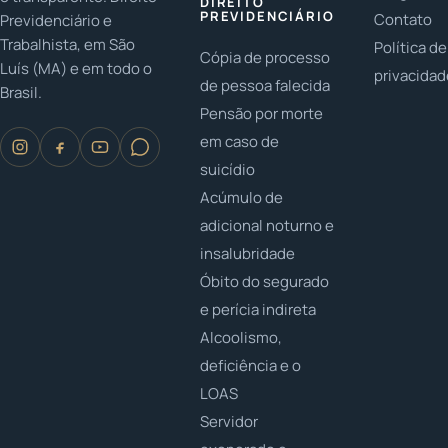
DIREITO
PREVIDENCIÁRIO
Contato
Previdenciário e
Trabalhista, em São
Política de
Cópia de processo
Luís (MA) e em todo o
privacida
de pessoa falecida
Brasil.
Pensão por morte
em caso de
suicídio
Acúmulo de
adicional noturno e
insalubridade
Óbito do segurado
e perícia indireta
Alcoolismo,
deficiência e o
LOAS
Servidor