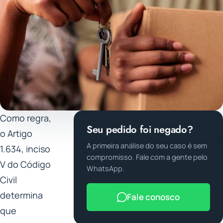
Como regra,
Seu pedido foi negado?
o Artigo
A primeira análise do seu caso é sem
1.634, inciso
compromisso. Fale com a gente pelo
V do Código
WhatsApp.
Civil
determina
Fale conosco
que