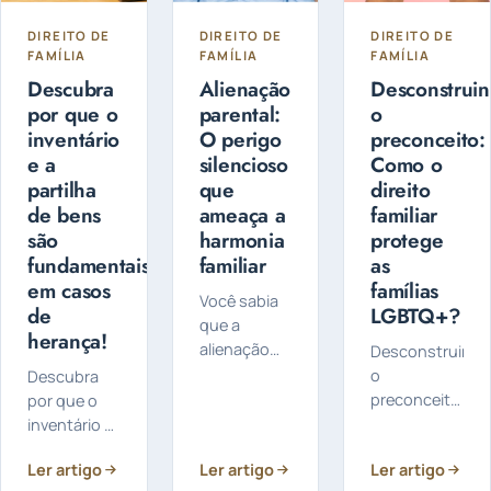
Exclusiva
DIREITO DE
DIREITO DE
DIREITO DE
FAMÍLIA
FAMÍLIA
FAMÍLIA
Descubra
Alienação
Desconstrui
por que o
parental:
o
inventário
O perigo
preconceito:
e a
silencioso
Como o
partilha
que
direito
de bens
ameaça a
familiar
são
harmonia
protege
fundamentais
familiar
as
em casos
famílias
Você sabia
de
LGBTQ+?
que a
herança!
alienação
Desconstruind
parental é
o
Descubra
um
preconceito:
por que o
problema
Como o
inventário e
sério que
direito
a partilha de
Ler artigo
pode afetar
Ler artigo
Ler artigo
familiar
bens são