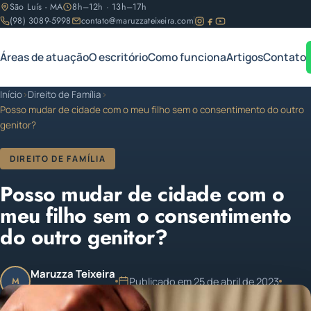
São Luís - MA
8h–12h · 13h–17h
(98) 3089-5998
contato@maruzzateixeira.com
Áreas de atuação
O escritório
Como funciona
Artigos
Contato
Início
›
Direito de Família
›
Posso mudar de cidade com o meu filho sem o consentimento do outro
genitor?
DIREITO DE FAMÍLIA
Posso mudar de cidade com o
meu filho sem o consentimento
do outro genitor?
Maruzza Teixeira
Publicado em 25 de abril de 2023
M
OAB/MA 11.810
1 min de leitura