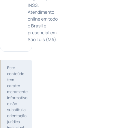
INSS.
Atendimento
online em todo
o Brasil e
presencial em
São Luís (MA).
Este
conteúdo
tem
caráter
meramente
informativo
e não
substitui a
orientação
jurídica
individual,