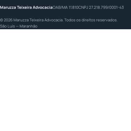
Maruzza Teixeira Advocacia
OAB/MA 11.810
CNPJ 27.218.799/0001-43
©
2026
Maruzza Teixeira Advocacia. Todos os direitos reservados.
São Luís — Maranhão