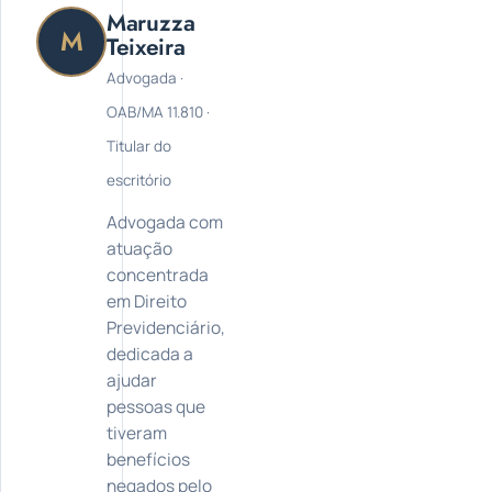
Maruzza
M
Teixeira
Advogada ·
OAB/MA 11.810 ·
Titular do
escritório
Advogada com
atuação
concentrada
em Direito
Previdenciário,
dedicada a
ajudar
pessoas que
tiveram
benefícios
negados pelo