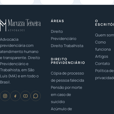
a relação
protege as
fundamentais
entre pais e
famílias
em casos de
filhos? Em
LGBTQ+? As
herança:
2023, é
famílias
Você já
ÁREAS
O
fundamental
LGBTQ+ têm
parou para
ESCRITÓ
...
conquistado...
pensar na
Direito
Quem so
importância...
Previdenciário
Advocacia
Como
previdenciária com
Direito Trabalhista
funciona
atendimento humano
Artigos
e transparente. Direito
DIREITO
PREVIDENCIÁRIO
Contato
Previdenciário e
Trabalhista, em São
Política de
Cópia de processo
Luís (MA) e em todo o
privacida
de pessoa falecida
Brasil.
Pensão por morte
em caso de
suicídio
Acúmulo de