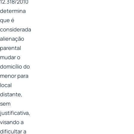
12.318/2010
determina
que é
considerada
alienação
parental
mudar o
domicílio do
menor para
local
distante,
sem
justificativa,
visando a
dificultar a