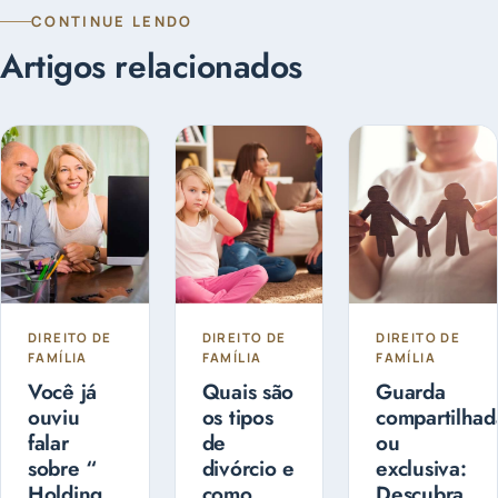
CONTINUE LENDO
Artigos relacionados
DIREITO DE
DIREITO DE
DIREITO DE
FAMÍLIA
FAMÍLIA
FAMÍLIA
Você já
Quais são
Guarda
ouviu
os tipos
compartilhad
falar
de
ou
sobre “
divórcio e
exclusiva:
Holding
como
Descubra