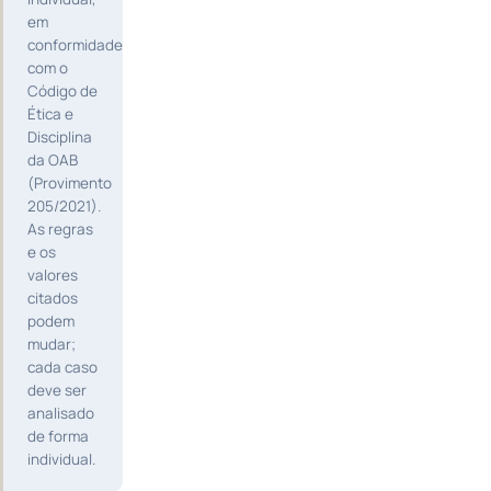
em
conformidade
com o
Código de
Ética e
Disciplina
da OAB
(Provimento
205/2021).
As regras
e os
valores
citados
podem
mudar;
cada caso
deve ser
analisado
de forma
individual.