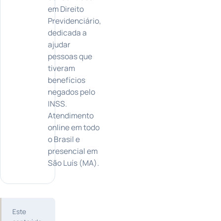
em Direito
Previdenciário,
dedicada a
ajudar
pessoas que
tiveram
benefícios
negados pelo
INSS.
Atendimento
online em todo
o Brasil e
presencial em
São Luís (MA).
Este