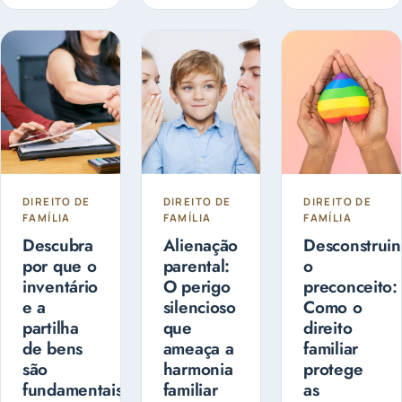
administrá-
extrajudicial
guarda dos
lo, de forma
e pode ser...
filhos?
a fazer o
Entenda as
planejamento
diferenças
sucessório.
entre
Guarda
Compartilhada
ou Guarda
Exclusiva
DIREITO DE
DIREITO DE
DIREITO DE
FAMÍLIA
FAMÍLIA
FAMÍLIA
Descubra
Alienação
Desconstrui
por que o
parental:
o
inventário
O perigo
preconceito:
e a
silencioso
Como o
partilha
que
direito
de bens
ameaça a
familiar
são
harmonia
protege
fundamentais
familiar
as