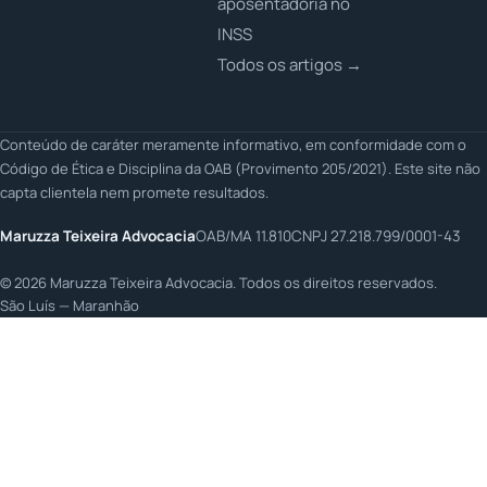
aposentadoria no
INSS
Todos os artigos →
Conteúdo de caráter meramente informativo, em conformidade com o
Código de Ética e Disciplina da OAB (Provimento 205/2021). Este site não
capta clientela nem promete resultados.
Maruzza Teixeira Advocacia
OAB/MA 11.810
CNPJ 27.218.799/0001-43
©
2026
Maruzza Teixeira Advocacia. Todos os direitos reservados.
São Luís — Maranhão