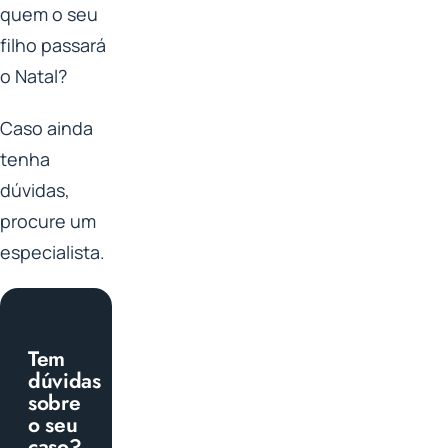
quem o seu
filho passará
o Natal?
Caso ainda
tenha
dúvidas,
procure um
especialista.
Tem
dúvidas
sobre
o seu
caso?