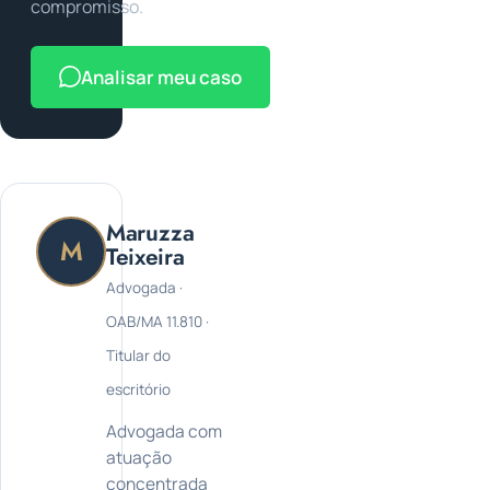
compromisso.
Analisar meu caso
Maruzza
M
Teixeira
Advogada ·
OAB/MA 11.810 ·
Titular do
escritório
Advogada com
atuação
concentrada