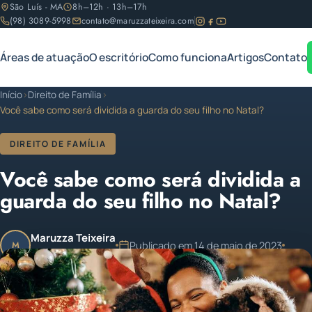
São Luís - MA
8h–12h · 13h–17h
(98) 3089-5998
contato@maruzzateixeira.com
Áreas de atuação
O escritório
Como funciona
Artigos
Contato
Início
›
Direito de Família
›
Você sabe como será dividida a guarda do seu filho no Natal?
DIREITO DE FAMÍLIA
Você sabe como será dividida a
guarda do seu filho no Natal?
Maruzza Teixeira
Publicado em 14 de maio de 2023
M
OAB/MA 11.810
1 min de leitura