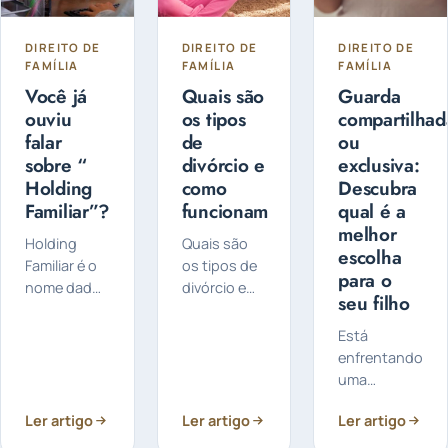
DIREITO DE
DIREITO DE
DIREITO DE
FAMÍLIA
FAMÍLIA
FAMÍLIA
Você já
Quais são
Guarda
ouviu
os tipos
compartilhad
falar
de
ou
sobre “
divórcio e
exclusiva:
Holding
como
Descubra
Familiar”?
funcionam
qual é a
melhor
Holding
Quais são
escolha
Familiar é o
os tipos de
para o
nome dado
divórcio e
seu filho
a uma
como
empresa
funcionam?
Está
criada pelo
O divórcio
enfrentando
titular do
pode ser
uma
patrimônio
feito de
separação e
para
forma
Ler artigo
Ler artigo
Ler artigo
preocupado
controlar e
judicial ou
com a