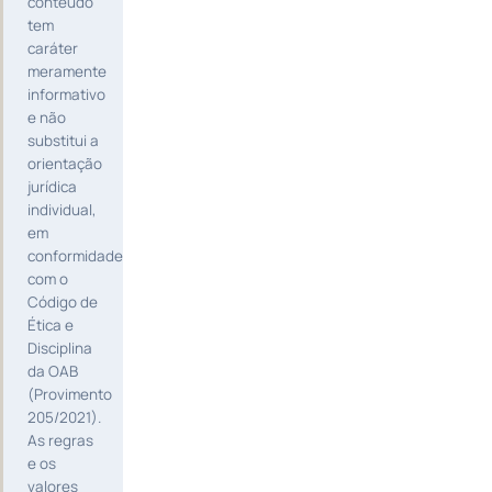
conteúdo
tem
caráter
meramente
informativo
e não
substitui a
orientação
jurídica
individual,
em
conformidade
com o
Código de
Ética e
Disciplina
da OAB
(Provimento
205/2021).
As regras
e os
valores