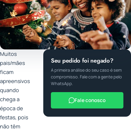
Muitos
Seu pedido foi negado?
pais/mães
A primeira análise do seu caso é sem
ficam
compromisso. Fale com a gente pelo
apreensivos
WhatsApp.
quando
chega a
Fale conosco
época de
festas, pois
não têm