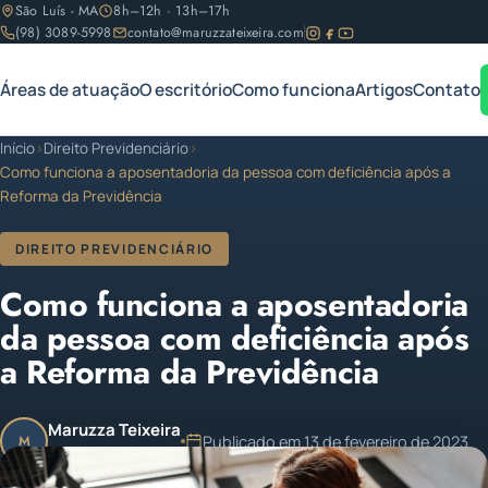
São Luís - MA
8h–12h · 13h–17h
(98) 3089-5998
contato@maruzzateixeira.com
Áreas de atuação
O escritório
Como funciona
Artigos
Contato
Início
›
Direito Previdenciário
›
Como funciona a aposentadoria da pessoa com deficiência após a
Reforma da Previdência
DIREITO PREVIDENCIÁRIO
Como funciona a aposentadoria
da pessoa com deficiência após
a Reforma da Previdência
Maruzza Teixeira
Publicado em 13 de fevereiro de 2023
M
OAB/MA 11.810
Atualizado em 13 de fevereiro de 2023
4 min de leitura