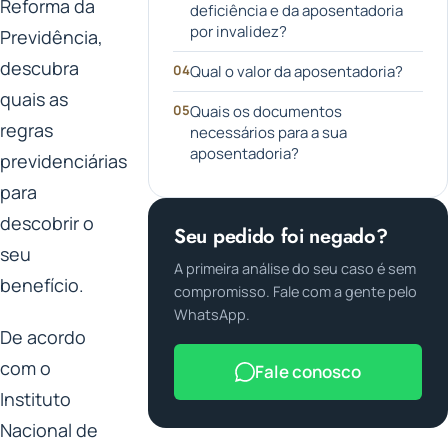
Reforma da
deficiência e da aposentadoria
por invalidez?
Previdência,
descubra
Qual o valor da aposentadoria?
quais as
Quais os documentos
regras
necessários para a sua
aposentadoria?
previdenciárias
para
descobrir o
Seu pedido foi negado?
seu
A primeira análise do seu caso é sem
benefício.
compromisso. Fale com a gente pelo
WhatsApp.
De acordo
com o
Fale conosco
Instituto
Nacional de