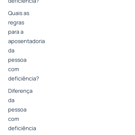
deficiência?
Quais as
regras
para a
aposentadoria
da
pessoa
com
deficiência?
Diferença
da
pessoa
com
deficiência