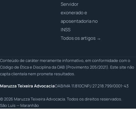
Servidor
exonerado e
aposentadoria no
INSS
Todos os artigos →
Conteúdo de caráter meramente informativo, em conformidade com o
Código de Ética e Disciplina da OAB (Provimento 205/2021). Este site não
capta clientela nem promete resultados.
Maruzza Teixeira Advocacia
OAB/MA 11.810
CNPJ 27.218.799/0001-43
©
2026
Maruzza Teixeira Advocacia. Todos os direitos reservados.
São Luís — Maranhão