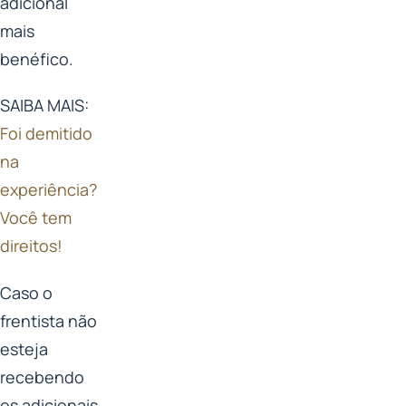
adicional
mais
benéfico.
SAIBA MAIS:
Foi demitido
na
experiência?
Você tem
direitos!
Caso o
frentista não
esteja
recebendo
os adicionais