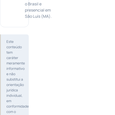
o Brasil e
presencial em
São Luís (MA).
Este
conteúdo
tem
caráter
meramente
informativo
e não
substitui a
orientação
jurídica
individual,
em
conformidade
com o