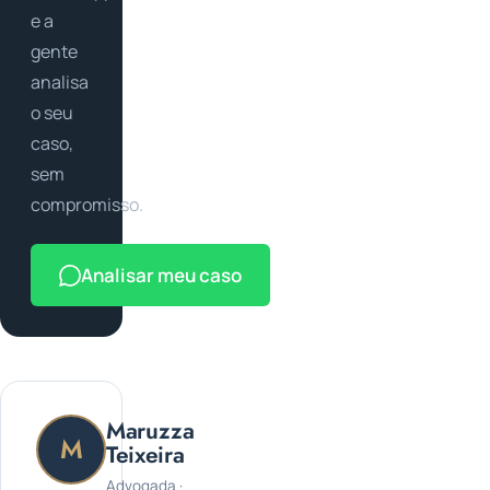
e a
gente
analisa
o seu
caso,
sem
compromisso.
Analisar meu caso
Maruzza
M
Teixeira
Advogada ·