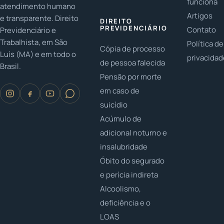
funciona
atendimento humano
Artigos
e transparente. Direito
DIREITO
PREVIDENCIÁRIO
Contato
Previdenciário e
Trabalhista, em São
Política de
Cópia de processo
Luís (MA) e em todo o
privacida
de pessoa falecida
Brasil.
Pensão por morte
em caso de
suicídio
Acúmulo de
adicional noturno e
insalubridade
Óbito do segurado
e perícia indireta
Alcoolismo,
deficiência e o
LOAS