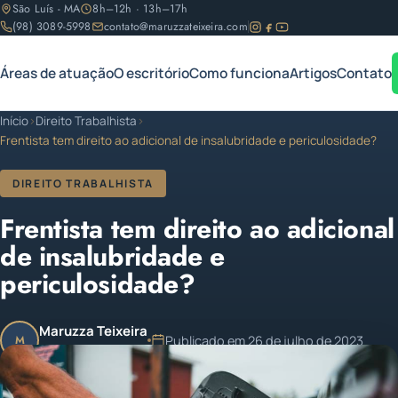
São Luís - MA
8h–12h · 13h–17h
(98) 3089-5998
contato@maruzzateixeira.com
Áreas de atuação
O escritório
Como funciona
Artigos
Contato
Início
›
Direito Trabalhista
›
Frentista tem direito ao adicional de insalubridade e periculosidade?
DIREITO TRABALHISTA
Frentista tem direito ao adicional
de insalubridade e
periculosidade?
Maruzza Teixeira
Publicado em 26 de julho de 2023
M
OAB/MA 11.810
Atualizado em 12 de fevereiro de 2024
1 min de leitura