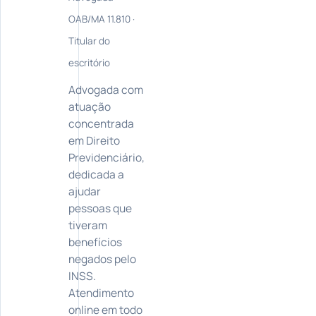
OAB/MA 11.810 ·
Titular do
escritório
Advogada com
atuação
concentrada
em Direito
Previdenciário,
dedicada a
ajudar
pessoas que
tiveram
benefícios
negados pelo
INSS.
Atendimento
online em todo