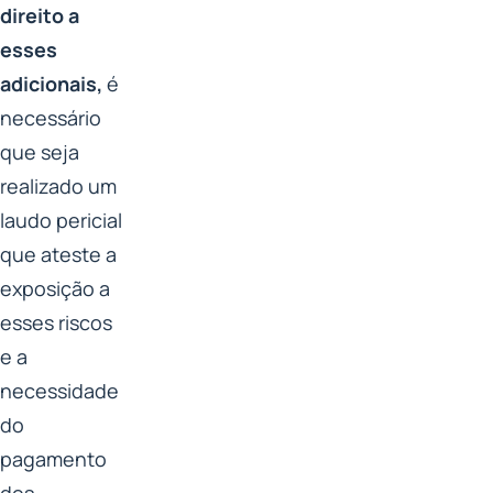
direito a
esses
adicionais,
é
necessário
que seja
realizado um
laudo pericial
que ateste a
exposição a
esses riscos
e a
necessidade
do
pagamento
dos