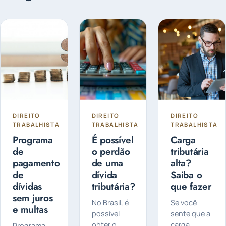
DIREITO
DIREITO
DIREITO
TRABALHISTA
TRABALHISTA
TRABALHISTA
Programa
É possível
Carga
de
o perdão
tributária
pagamento
de uma
alta?
de
dívida
Saiba o
dívidas
tributária?
que fazer
sem juros
No Brasil, é
Se você
e multas
possível
sente que a
obter o
carga
Programa