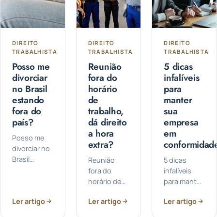
quantidade…
Incentivada
de
Tributos...
DIREITO
DIREITO
DIREITO
TRABALHISTA
TRABALHISTA
TRABALHISTA
Posso me
Reunião
5 dicas
divorciar
fora do
infalíveis
no Brasil
horário
para
estando
de
manter
fora do
trabalho,
sua
país?
dá direito
empresa
a hora
em
Posso me
extra?
conformidad
divorciar no
Brasil
Reunião
5 dicas
estando
fora do
infalíveis
fora do
horário de
para manter
país? Sim, é
trabalho, dá
sua
Ler artigo
Ler artigo
Ler artigo
possível! Se
direito a
empresa em
você está
hora extra?
conformidade: