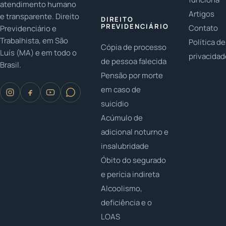
atendimento humano
Artigos
e transparente. Direito
DIREITO
PREVIDENCIÁRIO
Contato
Previdenciário e
Trabalhista, em São
Política de
Cópia de processo
Luís (MA) e em todo o
privacida
de pessoa falecida
Brasil.
Pensão por morte
em caso de
suicídio
Acúmulo de
adicional noturno e
insalubridade
Óbito do segurado
e perícia indireta
Alcoolismo,
deficiência e o
LOAS