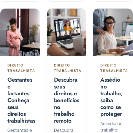
fora do país
Você já se
Sabia que
e deseja se
perguntou
não cumprir
divorciar no
se as
as leis
Brasil...
reuniões
trabalhistas
realizadas
pode
fora...
resultar...
DIREITO
DIREITO
DIREITO
TRABALHISTA
TRABALHISTA
TRABALHISTA
Gestantes
Descubra
Assédio
e
seus
no
lactantes:
direitos e
trabalho,
Conheça
benefícios
saiba
seus
no
como se
direitos
trabalho
proteger
trabalhistas
remoto
Assédio no
trabalho,
Gestantes e
Descubra