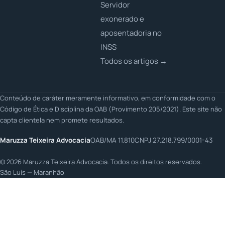
Servidor
exonerado e
aposentadoria no
INSS
Todos os artigos →
Conteúdo de caráter meramente informativo, em conformidade com o
Código de Ética e Disciplina da OAB (Provimento 205/2021). Este site não
capta clientela nem promete resultados.
Maruzza Teixeira Advocacia
OAB/MA 11.810
CNPJ 27.218.799/0001-43
©
2026
Maruzza Teixeira Advocacia. Todos os direitos reservados.
São Luís — Maranhão