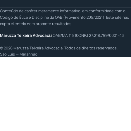
Conteúdo de caráter meramente informativo, em conformidade com o
Código de Ética e Disciplina da OAB (Provimento 205/2021). Este site não
capta clientela nem promete resultados.
Maruzza Teixeira Advocacia
OAB/MA 11.810
CNPJ 27.218.799/0001-43
©
2026
Maruzza Teixeira Advocacia. Todos os direitos reservados.
São Luís — Maranhão