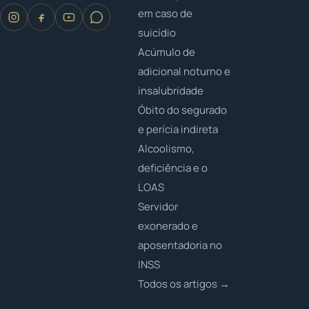
em caso de
suicídio
Acúmulo de
adicional noturno e
insalubridade
Óbito do segurado
e perícia indireta
Alcoolismo,
deficiência e o
LOAS
Servidor
exonerado e
aposentadoria no
INSS
Todos os artigos →