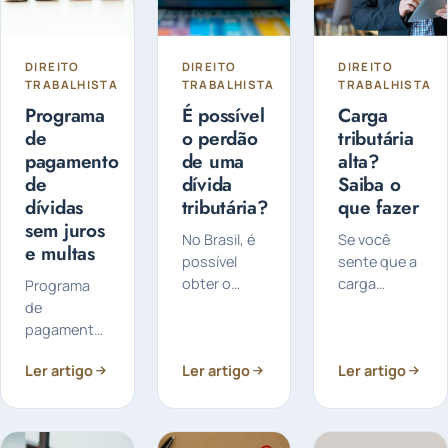
DIREITO
DIREITO
DIREITO
TRABALHISTA
TRABALHISTA
TRABALHISTA
Programa
É possível
Carga
de
o perdão
tributária
pagamento
de uma
alta?
de
dívida
Saiba o
dívidas
tributária?
que fazer
sem juros
No Brasil, é
Se você
e multas
possível
sente que a
obter o
carga
Programa
perdão de
tributária da
de
uma dívida
sua
pagamento
tributária ,
empresa
de dívidas
Ler artigo
Ler artigo
Ler artigo
porém, essa
está alta
sem juros e
possibilidade
demais, é
multas: A
está sujeita
hora de agir.
Receita
às normas e
Um bom
Federal