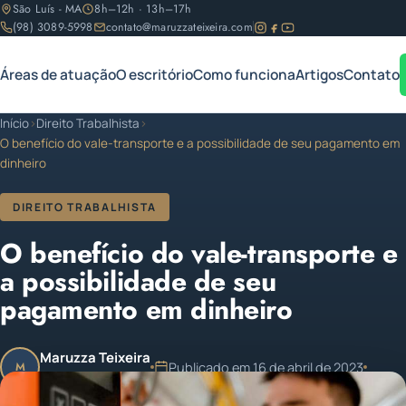
São Luís - MA
8h–12h · 13h–17h
(98) 3089-5998
contato@maruzzateixeira.com
Áreas de atuação
O escritório
Como funciona
Artigos
Contato
Início
›
Direito Trabalhista
›
O benefício do vale-transporte e a possibilidade de seu pagamento em
dinheiro
DIREITO TRABALHISTA
O benefício do vale-transporte e
a possibilidade de seu
pagamento em dinheiro
Maruzza Teixeira
Publicado em 16 de abril de 2023
M
OAB/MA 11.810
1 min de leitura