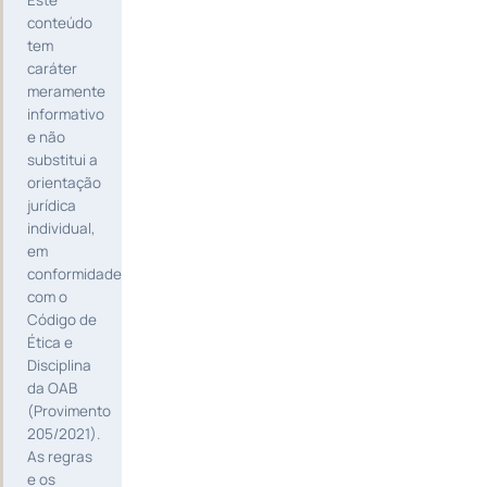
conteúdo
tem
caráter
meramente
informativo
e não
substitui a
orientação
jurídica
individual,
em
conformidade
com o
Código de
Ética e
Disciplina
da OAB
(Provimento
205/2021).
As regras
e os