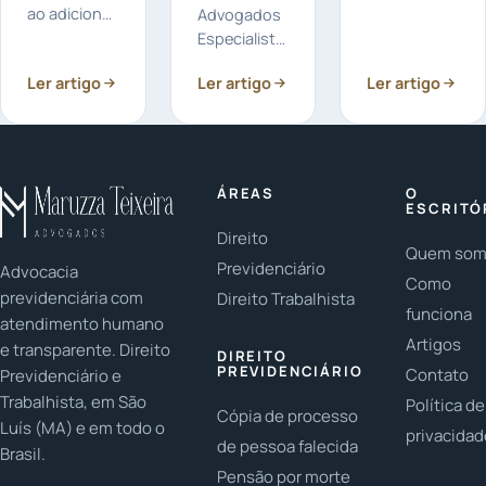
fora do
ao adicional
Advogados
país? Sim, é
de
Especialistas
possível! Se
insalubridade
em Direito
Ler artigo
Ler artigo
você está
Ler artigo
e
do Trabalho
fora do país
periculosidade?
explicam em
e deseja se
Sim, o
Detalhes
divorciar no
frentista
como saber
Brasil...
pode ter
se a sua
ÁREAS
O
direito ao
Rescisão foi
ESCRITÓ
recebimento
calculada
Direito
de
Quem so
do jeito
Previdenciário
Advocacia
adicional...
certo.
Como
previdenciária com
Direito Trabalhista
funciona
atendimento humano
Artigos
e transparente. Direito
DIREITO
PREVIDENCIÁRIO
Contato
Previdenciário e
Trabalhista, em São
Política de
Cópia de processo
Luís (MA) e em todo o
privacida
de pessoa falecida
Brasil.
Pensão por morte