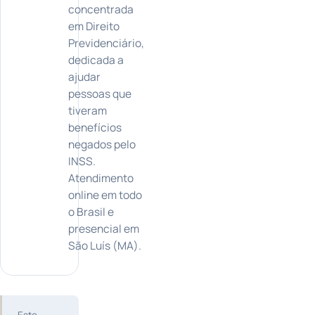
concentrada
em Direito
Previdenciário,
dedicada a
ajudar
pessoas que
tiveram
benefícios
negados pelo
INSS.
Atendimento
online em todo
o Brasil e
presencial em
São Luís (MA).
Este