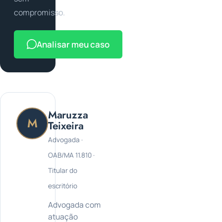
compromisso.
Analisar meu caso
Maruzza
M
Teixeira
Advogada ·
OAB/MA 11.810 ·
Titular do
escritório
Advogada com
atuação