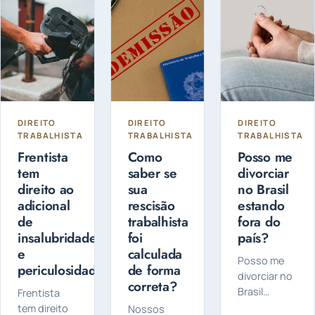
programas
planejamento
lançou um
estabelecidos
tributário é
programa
pelos
a chave para
de
governos…
pagar a
Autorregularização
quantidade…
Incentivada
de
Tributos...
DIREITO
DIREITO
DIREITO
TRABALHISTA
TRABALHISTA
TRABALHISTA
Frentista
Como
Posso me
tem
saber se
divorciar
direito ao
sua
no Brasil
adicional
rescisão
estando
de
trabalhista
fora do
insalubridade
foi
país?
e
calculada
Posso me
periculosidade?
de forma
divorciar no
correta?
Brasil
Frentista
estando
tem direito
Nossos