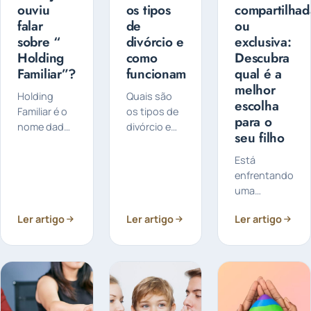
ouviu
os tipos
compartilhad
falar
de
ou
sobre “
divórcio e
exclusiva:
Holding
como
Descubra
Familiar”?
funcionam
qual é a
melhor
Holding
Quais são
escolha
Familiar é o
os tipos de
para o
nome dado
divórcio e
seu filho
a uma
como
empresa
funcionam?
Está
criada pelo
O divórcio
enfrentando
titular do
pode ser
uma
patrimônio
feito de
separação e
para
forma
Ler artigo
Ler artigo
Ler artigo
preocupado
controlar e
judicial ou
com a
administrá-
extrajudicial
guarda dos
lo, de forma
e pode ser...
filhos?
a fazer o
Entenda as
planejamento
diferenças
sucessório.