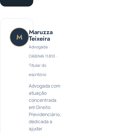
Maruzza
M
Teixeira
Advogada ·
OAB/MA 11.810 ·
Titular do
escritório
Advogada com
atuação
concentrada
em Direito
Previdenciário,
dedicada a
ajudar