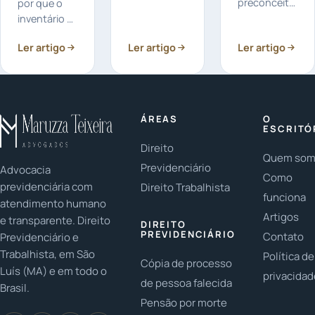
um
preconceito:
por que o
problema
Como o
inventário e
sério que
direito
a partilha de
Ler artigo
pode afetar
Ler artigo
Ler artigo
familiar
bens são
a relação
protege as
fundamentais
entre pais e
famílias
em casos de
filhos? Em
LGBTQ+? As
herança:
2023, é
famílias
Você já
ÁREAS
O
fundamental
LGBTQ+ têm
parou para
ESCRITÓ
...
conquistado...
pensar na
Direito
Quem so
importância...
Previdenciário
Advocacia
Como
previdenciária com
Direito Trabalhista
funciona
atendimento humano
Artigos
e transparente. Direito
DIREITO
PREVIDENCIÁRIO
Contato
Previdenciário e
Trabalhista, em São
Política de
Cópia de processo
Luís (MA) e em todo o
privacida
de pessoa falecida
Brasil.
Pensão por morte