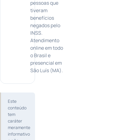
pessoas que
tiveram
benefícios
negados pelo
INSS.
Atendimento
online em todo
o Brasil e
presencial em
São Luís (MA).
Este
conteúdo
tem
caráter
meramente
informativo