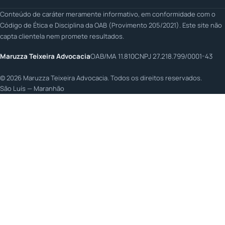
Conteúdo de caráter meramente informativo, em conformidade com o
Código de Ética e Disciplina da OAB (Provimento 205/2021). Este site não
capta clientela nem promete resultados.
Maruzza Teixeira Advocacia
OAB/MA 11.810
CNPJ 27.218.799/0001-43
©
2026
Maruzza Teixeira Advocacia. Todos os direitos reservados.
São Luís — Maranhão