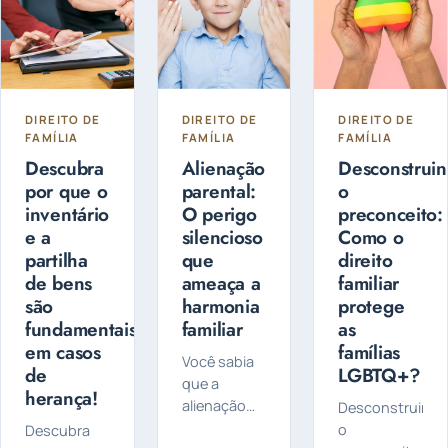
entre
Guarda
Compartilhada
ou Guarda
Exclusiva
DIREITO DE
DIREITO DE
DIREITO DE
FAMÍLIA
FAMÍLIA
FAMÍLIA
Descubra
Alienação
Desconstrui
por que o
parental:
o
inventário
O perigo
preconceito:
e a
silencioso
Como o
partilha
que
direito
de bens
ameaça a
familiar
são
harmonia
protege
fundamentais
familiar
as
em casos
famílias
Você sabia
de
LGBTQ+?
que a
herança!
alienação
Desconstruind
parental é
o
Descubra