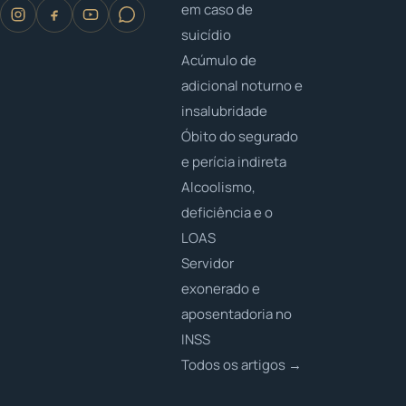
em caso de
suicídio
Acúmulo de
adicional noturno e
insalubridade
Óbito do segurado
e perícia indireta
Alcoolismo,
deficiência e o
LOAS
Servidor
exonerado e
aposentadoria no
INSS
Todos os artigos →