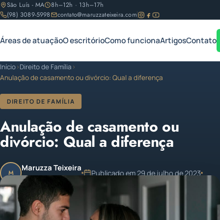
São Luís - MA
8h–12h · 13h–17h
(98) 3089-5998
contato@maruzzateixeira.com
Áreas de atuação
O escritório
Como funciona
Artigos
Contato
Início
›
Direito de Família
›
Anulação de casamento ou divórcio: Qual a diferença
DIREITO DE FAMÍLIA
Anulação de casamento ou
divórcio: Qual a diferença
Maruzza Teixeira
Publicado em 29 de julho de 2023
M
OAB/MA 11.810
1 min de leitura