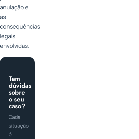
anulação e
as
consequências
legais
envolvidas.
Tem
dúvidas
sobre
o seu
caso?
Cada
situação
é