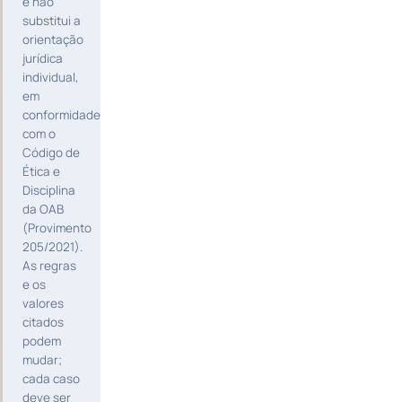
e não
substitui a
orientação
jurídica
individual,
em
conformidade
com o
Código de
Ética e
Disciplina
da OAB
(Provimento
205/2021).
As regras
e os
valores
citados
podem
mudar;
cada caso
deve ser