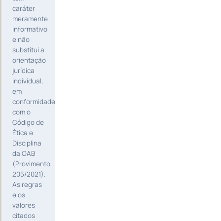
caráter
meramente
informativo
e não
substitui a
orientação
jurídica
individual,
em
conformidade
com o
Código de
Ética e
Disciplina
da OAB
(Provimento
205/2021).
As regras
e os
valores
citados