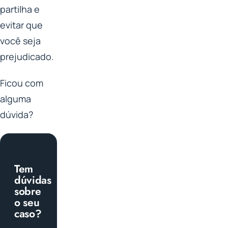
partilha e
evitar que
você seja
prejudicado.
Ficou com
alguma
dúvida?
Tem
dúvidas
sobre
o seu
caso?