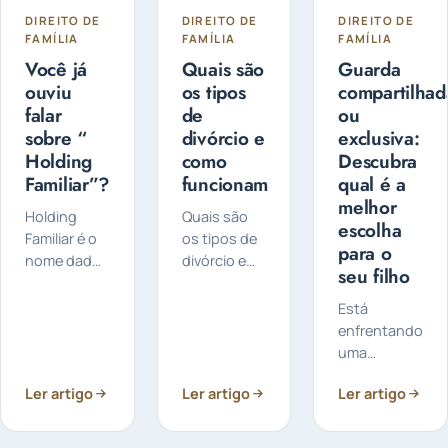
DIREITO DE
DIREITO DE
DIREITO DE
FAMÍLIA
FAMÍLIA
FAMÍLIA
Você já
Quais são
Guarda
ouviu
os tipos
compartilhad
falar
de
ou
sobre “
divórcio e
exclusiva:
Holding
como
Descubra
Familiar”?
funcionam
qual é a
melhor
Holding
Quais são
escolha
Familiar é o
os tipos de
para o
nome dado
divórcio e
seu filho
a uma
como
empresa
funcionam?
Está
criada pelo
O divórcio
enfrentando
titular do
pode ser
uma
patrimônio
feito de
separação e
para
forma
Ler artigo
Ler artigo
Ler artigo
preocupado
controlar e
judicial ou
com a
administrá-
extrajudicial
guarda dos