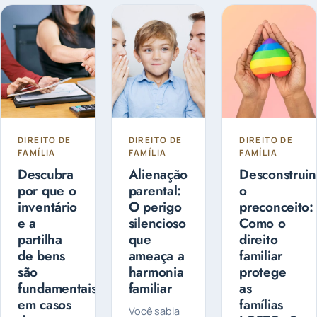
lo, de forma
e pode ser...
filhos?
a fazer o
Entenda as
planejamento
diferenças
sucessório.
entre
Guarda
Compartilhada
ou Guarda
Exclusiva
DIREITO DE
DIREITO DE
DIREITO DE
FAMÍLIA
FAMÍLIA
FAMÍLIA
Descubra
Alienação
Desconstrui
por que o
parental:
o
inventário
O perigo
preconceito:
e a
silencioso
Como o
partilha
que
direito
de bens
ameaça a
familiar
são
harmonia
protege
fundamentais
familiar
as
em casos
famílias
Você sabia