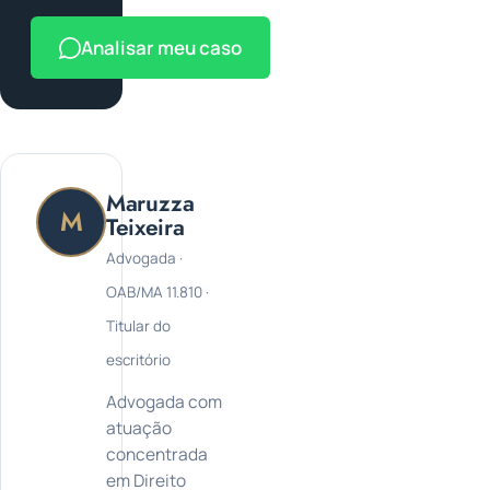
Analisar meu caso
Maruzza
M
Teixeira
Advogada ·
OAB/MA 11.810 ·
Titular do
escritório
Advogada com
atuação
concentrada
em Direito