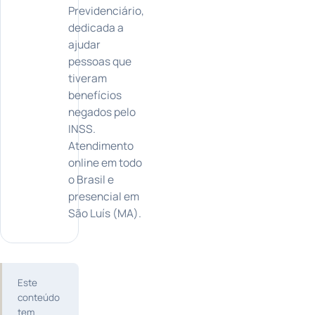
Previdenciário,
dedicada a
ajudar
pessoas que
tiveram
benefícios
negados pelo
INSS.
Atendimento
online em todo
o Brasil e
presencial em
São Luís (MA).
Este
conteúdo
tem