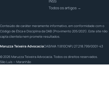
INSS
Todos os artigos →
Conteúdo de caráter meramente informativo, em conformidade com o
Código de Ética e Disciplina da OAB (Provimento 205/2021). Este site não
capta clientela nem promete resultados.
Maruzza Teixeira Advocacia
OAB/MA 11.810
CNPJ 27.218.799/0001-43
©
2026
Maruzza Teixeira Advocacia. Todos os direitos reservados.
São Luís — Maranhão