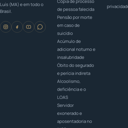
Cópia de processo
Luís (MA) e em todo o
privacida
de pessoa falecida
Brasil.
Pensão por morte
em caso de
suicídio
Acúmulo de
adicional noturno e
insalubridade
Óbito do segurado
e perícia indireta
Alcoolismo,
deficiência e o
LOAS
Servidor
exonerado e
aposentadoria no