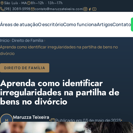
São Luís - MA
8h–12h · 13h–17h
(98) 3089-5998
contato@maruzzateixeira.com
Áreas de atuação
O escritório
Como funciona
Artigos
Contato
Início
›
Direito de Família
›
Aprenda como identificar irregularidades na partilha de bens no
divórcio
DIREITO DE FAMÍLIA
Aprenda como identificar
irregularidades na partilha de
bens no divórcio
Maruzza Teixeira
Publicado em 03 de maio de 2023
M
OAB/MA 11.810
1 min de leitura