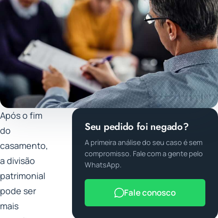
Após o fim
Seu pedido foi negado?
do
A primeira análise do seu caso é sem
casamento,
compromisso. Fale com a gente pelo
a divisão
WhatsApp.
patrimonial
pode ser
Fale conosco
mais