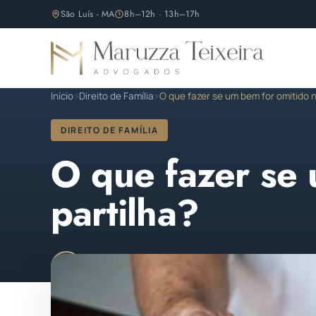
São Luís - MA
8h–12h · 13h–17h
Início
›
Direito de Família
›
O que fazer se um bem for omitido n
DIREITO DE FAMÍLIA
O que fazer se 
partilha?
Maruzza Teixeira
Publicado em 03 de maio de
M
OAB/MA 11.810