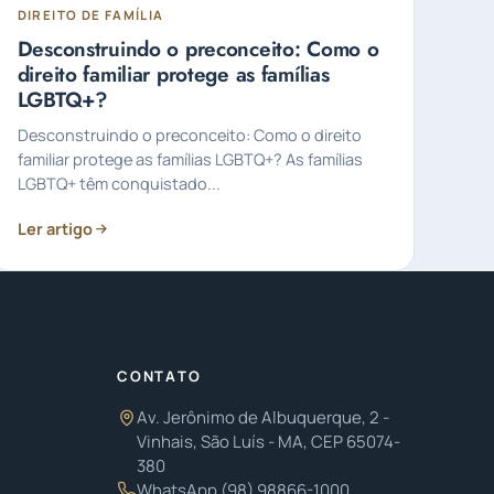
DIREITO DE FAMÍLIA
Desconstruindo o preconceito: Como o
direito familiar protege as famílias
LGBTQ+?
Desconstruindo o preconceito: Como o direito
familiar protege as famílias LGBTQ+? As famílias
LGBTQ+ têm conquistado...
Ler artigo
CONTATO
Av. Jerônimo de Albuquerque, 2 -
Vinhais, São Luís - MA, CEP 65074-
380
WhatsApp
(98) 98866-1000