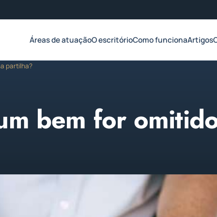
Áreas de atuação
O escritório
Como funciona
Artigos
a partilha?
um bem for omitid
 2023
1 min de leitura