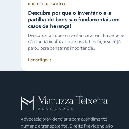
DIREITO DE FAMÍLIA
Descubra por que o inventário e a
partilha de bens são fundamentais em
casos de herança!
Descubra por que o inventário e a partilha de bens
são fundamentais em casos de herança: Você já
parou para pensar na importância...
Ler artigo
Advocacia previdenciária com atendimento
humano e transparente. Direito Previdenciário