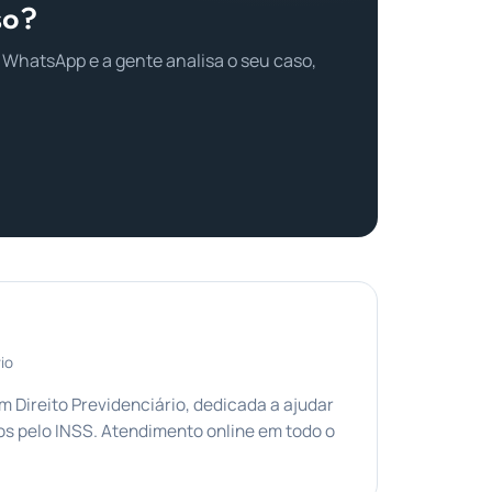
so?
 WhatsApp e a gente analisa o seu caso,
io
Direito Previdenciário, dedicada a ajudar
s pelo INSS. Atendimento online em todo o