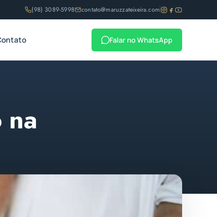
(98) 3089-5998
contato@maruzzateixeira.com
Contato
Falar no WhatsApp
o na