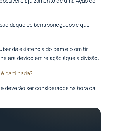
 possível o ajuizamento de uma Ação de
ivisão daqueles bens sonegados e que
uber da existência do bem e o omitir,
 lhe era devido em relação àquela divisão.
 é partilhada?
ue deverão ser considerados na hora da