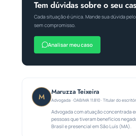
Tem dúvidas sobre o seu ca
Cada situação é única. Mande sua dúvida pelo
sem compromisso.
Analisar meu caso
Maruzza Teixeira
M
Advogada · OAB/MA 11.810 · Titular do escritór
Advogada com atuação concentrada em 
pessoas que tiveram benefícios negado
Brasil e presencial em São Luís (MA).