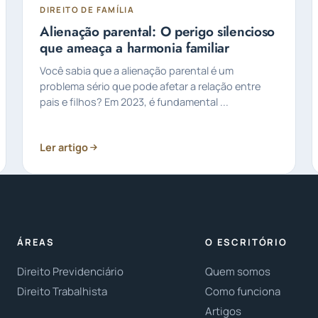
DIREITO DE FAMÍLIA
Alienação parental: O perigo silencioso
que ameaça a harmonia familiar
Você sabia que a alienação parental é um
problema sério que pode afetar a relação entre
pais e filhos? Em 2023, é fundamental ...
Ler artigo
ÁREAS
O ESCRITÓRIO
Direito Previdenciário
Quem somos
Direito Trabalhista
Como funciona
Artigos