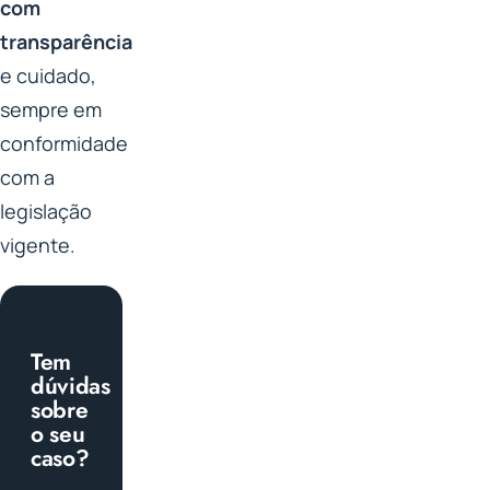
com
transparência
e cuidado,
sempre em
conformidade
com a
legislação
vigente.
Tem
dúvidas
sobre
o seu
caso?