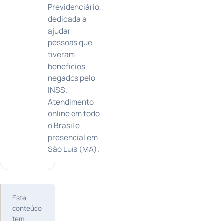
Previdenciário,
dedicada a
ajudar
pessoas que
tiveram
benefícios
negados pelo
INSS.
Atendimento
online em todo
o Brasil e
presencial em
São Luís (MA).
Este
conteúdo
tem