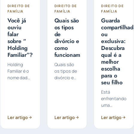
DIREITO DE
DIREITO DE
DIREITO DE
FAMÍLIA
FAMÍLIA
FAMÍLIA
Você já
Quais são
Guarda
ouviu
os tipos
compartilhad
falar
de
ou
sobre “
divórcio e
exclusiva:
Holding
como
Descubra
Familiar”?
funcionam
qual é a
melhor
Holding
Quais são
escolha
Familiar é o
os tipos de
para o
nome dado
divórcio e
seu filho
a uma
como
empresa
funcionam?
Está
criada pelo
O divórcio
enfrentando
titular do
pode ser
uma
patrimônio
feito de
separação e
para
forma
Ler artigo
Ler artigo
Ler artigo
preocupado
controlar e
judicial ou
com a
administrá-
extrajudicial
guarda dos