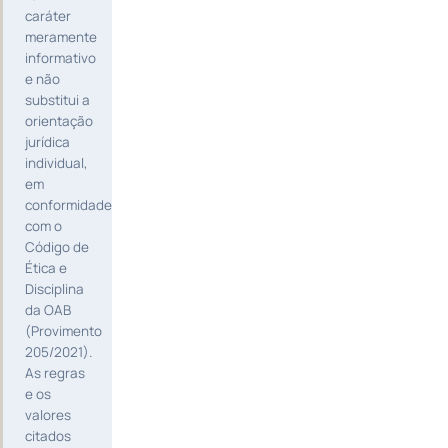
caráter
meramente
informativo
e não
substitui a
orientação
jurídica
individual,
em
conformidade
com o
Código de
Ética e
Disciplina
da OAB
(Provimento
205/2021).
As regras
e os
valores
citados