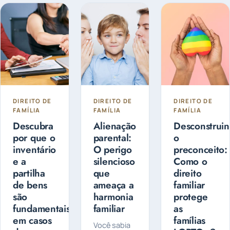
lo, de forma
e pode ser...
filhos?
a fazer o
Entenda as
planejamento
diferenças
sucessório.
entre
Guarda
Compartilhada
ou Guarda
Exclusiva
DIREITO DE
DIREITO DE
DIREITO DE
FAMÍLIA
FAMÍLIA
FAMÍLIA
Descubra
Alienação
Desconstrui
por que o
parental:
o
inventário
O perigo
preconceito:
e a
silencioso
Como o
partilha
que
direito
de bens
ameaça a
familiar
são
harmonia
protege
fundamentais
familiar
as
em casos
famílias
Você sabia