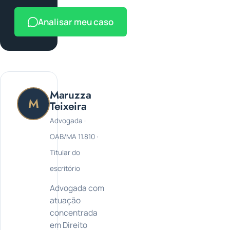
Analisar meu caso
Maruzza
M
Teixeira
Advogada ·
OAB/MA 11.810 ·
Titular do
escritório
Advogada com
atuação
concentrada
em Direito