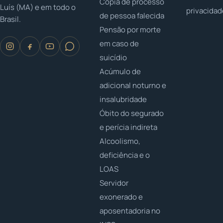
Cópia de processo
Luís (MA) e em todo o
privacida
de pessoa falecida
Brasil.
Pensão por morte
em caso de
suicídio
Acúmulo de
adicional noturno e
insalubridade
Óbito do segurado
e perícia indireta
Alcoolismo,
deficiência e o
LOAS
Servidor
exonerado e
aposentadoria no