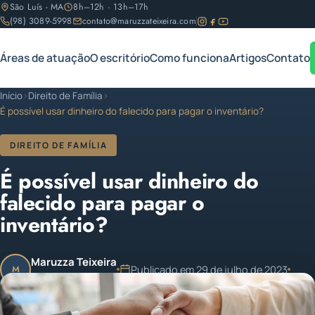
São Luís - MA
8h–12h · 13h–17h
(98) 3089-5998
contato@maruzzateixeira.com
Áreas de atuação
O escritório
Como funciona
Artigos
Contato
Início
›
Direito de Família
›
É possível usar dinheiro do falecido para pagar o inventário?
DIREITO DE FAMÍLIA
É possível usar dinheiro do
falecido para pagar o
inventário?
Maruzza Teixeira
Publicado em 29 de julho de 2023
M
OAB/MA 11.810
1 min de leitura