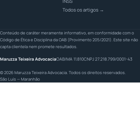
INSS
Todos os artigos →
Conteúdo de caráter meramente informativo, em conformidade com o
Código de Ética e Disciplina da OAB (Provimento 205/2021). Este site não
capta clientela nem promete resultados.
Maruzza Teixeira Advocacia
OAB/MA 11.810
CNPJ 27.218.799/0001-43
©
2026
Maruzza Teixeira Advocacia. Todos os direitos reservados.
São Luís — Maranhão