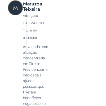
Maruzza
M
Teixeira
Advogada ·
OAB/MA 11.810 ·
Titular do
escritório
Advogada com
atuação
concentrada
em Direito
Previdenciário,
dedicada a
ajudar
pessoas que
tiveram
benefícios
negados pelo