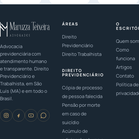
fundamentais
entre pais e
famílias
em casos de
filhos? Em
LGBTQ+? As
herança:
2023, é
famílias
Você já
ÁREAS
O
fundamental
LGBTQ+ têm
parou para
ESCRITÓ
...
conquistado...
pensar na
Direito
Quem so
importância...
Previdenciário
Advocacia
Como
previdenciária com
Direito Trabalhista
funciona
atendimento humano
Artigos
e transparente. Direito
DIREITO
PREVIDENCIÁRIO
Contato
Previdenciário e
Trabalhista, em São
Política de
Cópia de processo
Luís (MA) e em todo o
privacida
de pessoa falecida
Brasil.
Pensão por morte
em caso de
suicídio
Acúmulo de