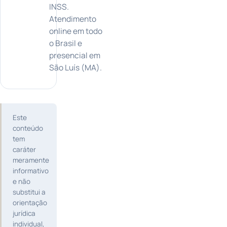
INSS.
Atendimento
online em todo
o Brasil e
presencial em
São Luís (MA).
Este
conteúdo
tem
caráter
meramente
informativo
e não
substitui a
orientação
jurídica
individual,