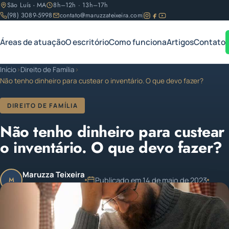
São Luís - MA
8h–12h · 13h–17h
(98) 3089-5998
contato@maruzzateixeira.com
Áreas de atuação
O escritório
Como funciona
Artigos
Contato
Início
›
Direito de Família
›
Não tenho dinheiro para custear o inventário. O que devo fazer?
DIREITO DE FAMÍLIA
Não tenho dinheiro para custear
o inventário. O que devo fazer?
Maruzza Teixeira
Publicado em 14 de maio de 2023
M
OAB/MA 11.810
1 min de leitura