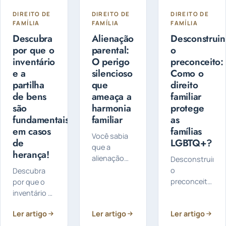
DIREITO DE
DIREITO DE
DIREITO DE
FAMÍLIA
FAMÍLIA
FAMÍLIA
Descubra
Alienação
Desconstrui
por que o
parental:
o
inventário
O perigo
preconceito:
e a
silencioso
Como o
partilha
que
direito
de bens
ameaça a
familiar
são
harmonia
protege
fundamentais
familiar
as
em casos
famílias
Você sabia
de
LGBTQ+?
que a
herança!
alienação
Desconstruind
parental é
o
Descubra
um
preconceito:
por que o
problema
Como o
inventário e
sério que
direito
a partilha de
Ler artigo
pode afetar
Ler artigo
Ler artigo
familiar
bens são
a relação
protege as