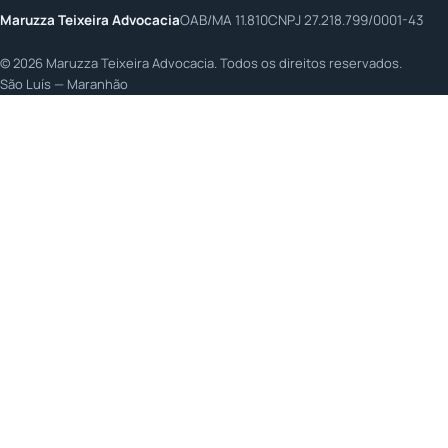
Maruzza Teixeira Advocacia
OAB/MA 11.810
CNPJ 27.218.799/0001-43
©
2026
Maruzza Teixeira Advocacia. Todos os direitos reservados.
São Luís — Maranhão