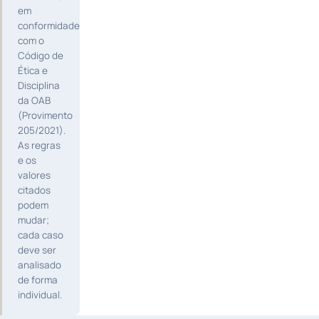
em
conformidade
com o
Código de
Ética e
Disciplina
da OAB
(Provimento
205/2021).
As regras
e os
valores
citados
podem
mudar;
cada caso
deve ser
analisado
de forma
individual.