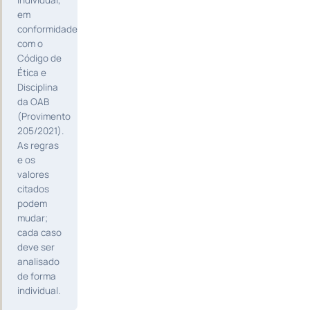
em
conformidade
com o
Código de
Ética e
Disciplina
da OAB
(Provimento
205/2021).
As regras
e os
valores
citados
podem
mudar;
cada caso
deve ser
analisado
de forma
individual.