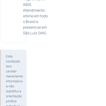
INSS.
Atendimento
online em todo
o Brasil e
presencial em
São Luís (MA).
Este
conteúdo
tem
caráter
meramente
informativo
e não
substitui a
orientação
jurídica
individual,