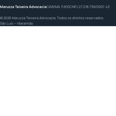
Maruzza Teixeira Advocacia
OAB/MA 11.810
CNPJ 27.218.799/0001-43
©
2026
Maruzza Teixeira Advocacia. Todos os direitos reservados.
São Luís — Maranhão