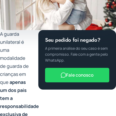
A guarda
Seu pedido foi negado?
unilateral é
A primeira análise do seu caso é sem
uma
compromisso. Fale com a gente pelo
modalidade
WhatsApp.
de guarda de
crianças em
Fale conosco
que
apenas
um dos pais
tem a
responsabilidade
exclusiva de