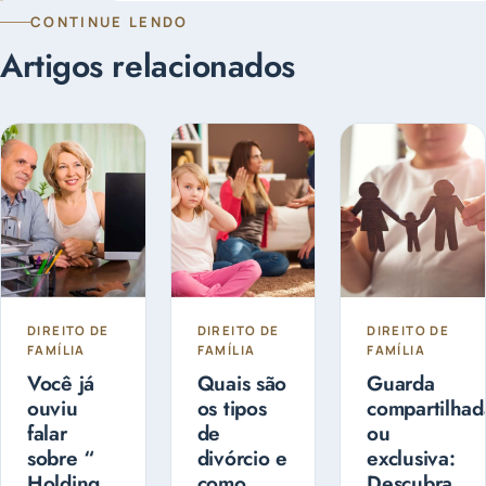
CONTINUE LENDO
Artigos relacionados
DIREITO DE
DIREITO DE
DIREITO DE
FAMÍLIA
FAMÍLIA
FAMÍLIA
Você já
Quais são
Guarda
ouviu
os tipos
compartilhad
falar
de
ou
sobre “
divórcio e
exclusiva:
Holding
como
Descubra