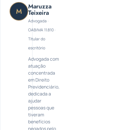
Maruzza
M
Teixeira
Advogada ·
OAB/MA 11.810 ·
Titular do
escritório
Advogada com
atuação
concentrada
em Direito
Previdenciário,
dedicada a
ajudar
pessoas que
tiveram
benefícios
negados pelo