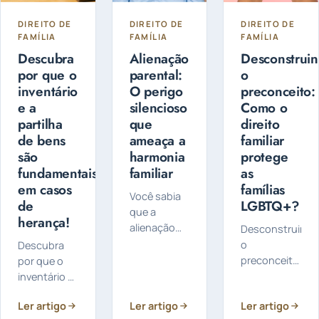
Exclusiva
DIREITO DE
DIREITO DE
DIREITO DE
FAMÍLIA
FAMÍLIA
FAMÍLIA
Descubra
Alienação
Desconstrui
por que o
parental:
o
inventário
O perigo
preconceito:
e a
silencioso
Como o
partilha
que
direito
de bens
ameaça a
familiar
são
harmonia
protege
fundamentais
familiar
as
em casos
famílias
Você sabia
de
LGBTQ+?
que a
herança!
alienação
Desconstruind
parental é
o
Descubra
um
preconceito:
por que o
problema
Como o
inventário e
sério que
direito
a partilha de
Ler artigo
pode afetar
Ler artigo
Ler artigo
familiar
bens são