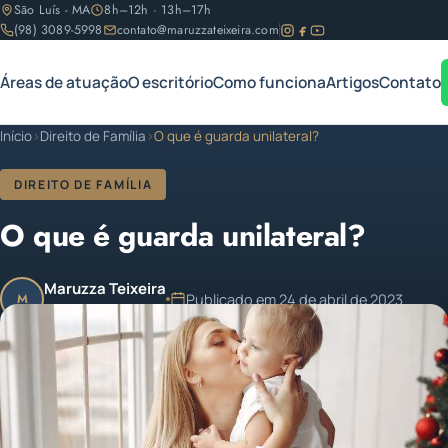
São Luís - MA
8h–12h · 13h–17h
(98) 3089-5998
contato@maruzzateixeira.com
Áreas de atuação
O escritório
Como funciona
Artigos
Contato
Início
›
Direito de Família
›
O que é guarda unilateral?
DIREITO DE FAMÍLIA
O que é guarda unilateral?
Maruzza Teixeira
Publicado em 24 de abril de 2023
M
OAB/MA 11.810
Atualizado em 24 de abril de 2023
1 min de leitura