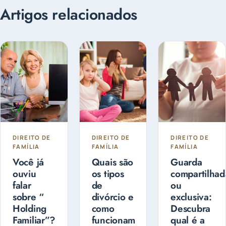
Artigos relacionados
DIREITO DE
DIREITO DE
DIREITO DE
FAMÍLIA
FAMÍLIA
FAMÍLIA
Você já
Quais são
Guarda
ouviu
os tipos
compartilhad
falar
de
ou
sobre “
divórcio e
exclusiva:
Holding
como
Descubra
Familiar”?
funcionam
qual é a