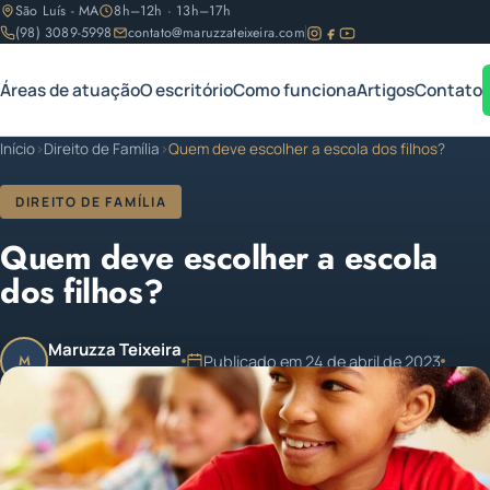
São Luís - MA
8h–12h · 13h–17h
(98) 3089-5998
contato@maruzzateixeira.com
Áreas de atuação
O escritório
Como funciona
Artigos
Contato
Início
›
Direito de Família
›
Quem deve escolher a escola dos filhos?
DIREITO DE FAMÍLIA
Quem deve escolher a escola
dos filhos?
Maruzza Teixeira
Publicado em 24 de abril de 2023
M
OAB/MA 11.810
1 min de leitura