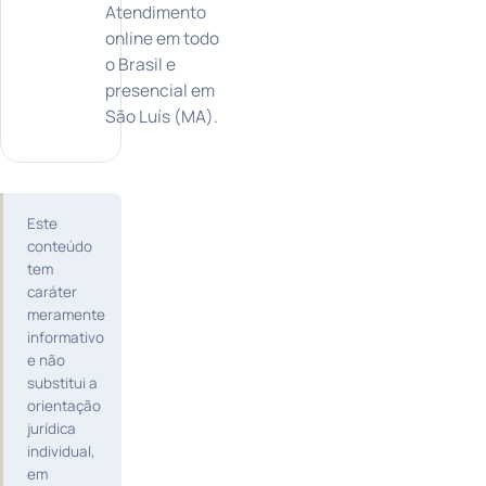
Atendimento
online em todo
o Brasil e
presencial em
São Luís (MA).
Este
conteúdo
tem
caráter
meramente
informativo
e não
substitui a
orientação
jurídica
individual,
em