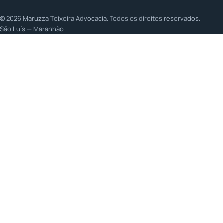
©
2026
Maruzza Teixeira Advocacia. Todos os direitos reservados.
São Luís — Maranhão