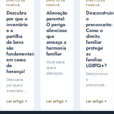
DIREITO DE
DIREITO DE
DIREITO DE
FAMÍLIA
FAMÍLIA
FAMÍLIA
Descubra
Alienação
Desconstrui
por que o
parental:
o
inventário
O perigo
preconceito:
e a
silencioso
Como o
partilha
que
direito
de bens
ameaça a
familiar
são
harmonia
protege
fundamentais
familiar
as
em casos
famílias
Você sabia
de
LGBTQ+?
que a
herança!
alienação
Desconstruind
parental é
o
Descubra
um
preconceito:
por que o
problema
Como o
inventário e
sério que
direito
a partilha de
Ler artigo
pode afetar
Ler artigo
Ler artigo
familiar
bens são
a relação
protege as
fundamentais
entre pais e
famílias
em casos de