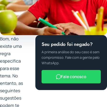
Bom, não
Seu pedido foi negado?
existe uma
A primeira análise do seu caso é sem
regra
compromisso. Fale com a gente pelo
específica
WhatsApp.
para esse
tema. No
Fale conosco
entanto, as
seguintes
sugestões
podem te