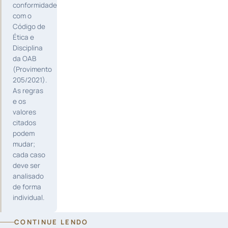
conformidade
com o
Código de
Ética e
Disciplina
da OAB
(Provimento
205/2021).
As regras
e os
valores
citados
podem
mudar;
cada caso
deve ser
analisado
de forma
individual.
CONTINUE LENDO