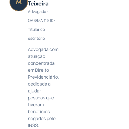
M
Teixeira
Advogada ·
OAB/MA 11.810 ·
Titular do
escritório
Advogada com
atuação
concentrada
em Direito
Previdenciário,
dedicada a
ajudar
pessoas que
tiveram
benefícios
negados pelo
INSS.