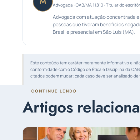
M
Advogada · OAB/MA 11.810 · Titular do escritór
Advogada com atuação concentrada em 
pessoas que tiveram benefícios negado
Brasil e presencial em São Luís (MA).
Este conteúdo tem caráter meramente informativo e não s
conformidade com o Código de Ética e Disciplina da OAB
citados podem mudar; cada caso deve ser analisado de f
CONTINUE LENDO
Artigos relacion