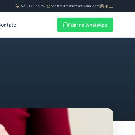
(98) 3089-5998
contato@maruzzateixeira.com
Contato
Falar no WhatsApp