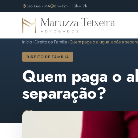
São Luís - MA
8h–12h · 13h–17h
Início
›
Direito de Família
›
Quem paga o aluguel após a separ
DIREITO DE FAMÍLIA
Quem paga o al
separação?
Maruzza Teixeira
Publicado em 29 de julho de
M
OAB/MA 11.810