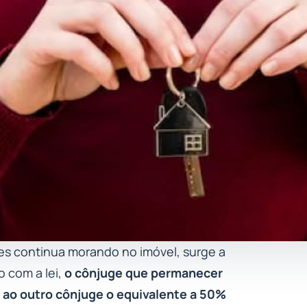
s continua morando no imóvel, surge a
 com a lei,
o cônjuge que permanecer
ar ao outro cônjuge o equivalente a 50%