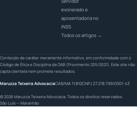
Servidor
exonerado e
aposentadoria no
INSS
Todos os artigos →
Conteúdo de caráter meramente informativo, em conformidade com o
Código de Ética e Disciplina da OAB (Provimento 205/2021). Este site não
capta clientela nem promete resultados.
Maruzza Teixeira Advocacia
OAB/MA 11.810
CNPJ 27.218.799/0001-43
©
2026
Maruzza Teixeira Advocacia. Todos os direitos reservados.
São Luís — Maranhão