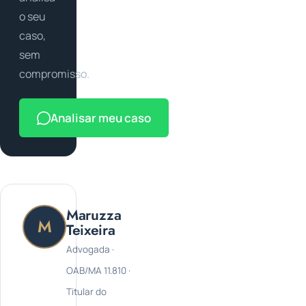
o seu
caso,
sem
compromisso.
Analisar meu caso
Maruzza
M
Teixeira
Advogada ·
OAB/MA 11.810 ·
Titular do