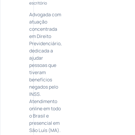
escritório
Advogada com
atuação
concentrada
em Direito
Previdenciário,
dedicada a
ajudar
pessoas que
tiveram
benefícios
negados pelo
INSS.
Atendimento
online em todo
o Brasil e
presencial em
São Luís (MA).