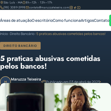
São Luís - MA
8h–12h · 13h–17h
(98) 3089-5998
contato@maruzzateixeira.com
Áreas de atuação
O escritório
Como funciona
Artigos
Contato
Início
›
Direito Bancário
›
5 praticas abusivas cometidas pelos bancos!
DIREITO BANCÁRIO
5 praticas abusivas cometidas
pelos bancos!
Maruzza Teixeira
Publicado em 03 de abril de 2023
M
OAB/MA 11.810
1 min de leitura