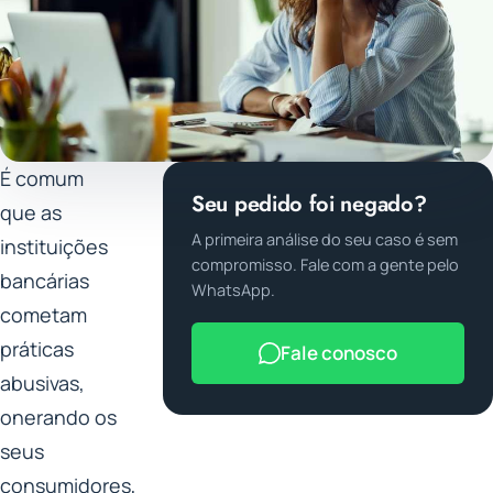
É comum
Seu pedido foi negado?
que as
A primeira análise do seu caso é sem
instituições
compromisso. Fale com a gente pelo
bancárias
WhatsApp.
cometam
práticas
Fale conosco
abusivas,
onerando os
seus
consumidores,