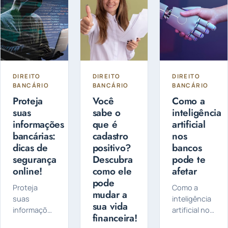
DIREITO
DIREITO
DIREITO
BANCÁRIO
BANCÁRIO
BANCÁRIO
Proteja
Você
Como a
suas
sabe o
inteligência
informações
que é
artificial
bancárias:
cadastro
nos
dicas de
positivo?
bancos
segurança
Descubra
pode te
online!
como ele
afetar
pode
Proteja
Como a
mudar a
suas
inteligência
sua vida
informações
artificial nos
financeira!
bancárias,
bancos