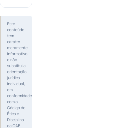
Este
conteúdo
tem
caráter
meramente
informativo
e não
substitui a
orientação
jurídica
individual,
em
conformidade
com o
Código de
Ética e
Disciplina
da OAB