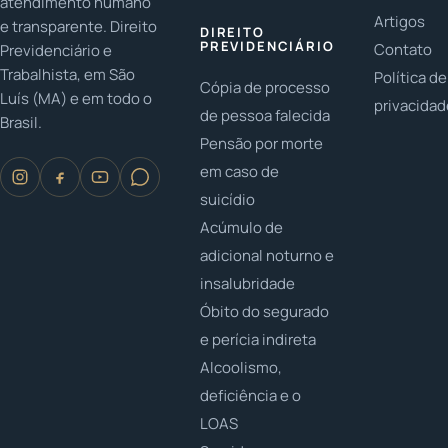
atendimento humano
Artigos
e transparente. Direito
DIREITO
PREVIDENCIÁRIO
Contato
Previdenciário e
Trabalhista, em São
Política de
Cópia de processo
Luís (MA) e em todo o
privacida
de pessoa falecida
Brasil.
Pensão por morte
em caso de
suicídio
Acúmulo de
adicional noturno e
insalubridade
Óbito do segurado
e perícia indireta
Alcoolismo,
deficiência e o
LOAS