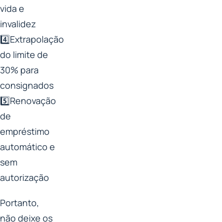
vida e
invalidez
4️⃣Extrapolação
do limite de
30% para
consignados
5️⃣Renovação
de
empréstimo
automático e
sem
autorização
Portanto,
não deixe os