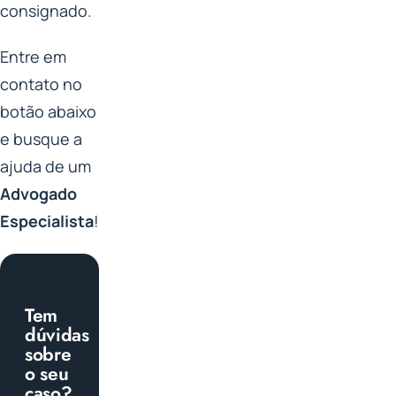
consignado.
Entre em
contato no
botão abaixo
e busque a
ajuda de um
Advogado
Especialista
!
Tem
dúvidas
sobre
o seu
caso?