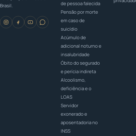
privacida
de pessoa falecida
Brasil.
Pensão por morte
em caso de
suicídio
Acúmulo de
adicional noturno e
insalubridade
Óbito do segurado
e perícia indireta
Alcoolismo,
deficiência e o
LOAS
Servidor
exonerado e
aposentadoria no
INSS