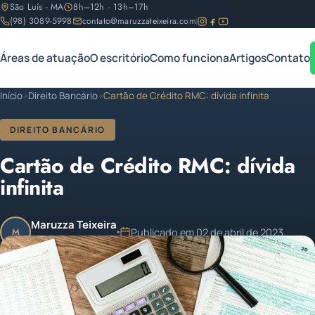
São Luís - MA
8h–12h · 13h–17h
(98) 3089-5998
contato@maruzzateixeira.com
Áreas de atuação
O escritório
Como funciona
Artigos
Contato
Início
›
Direito Bancário
›
Cartão de Crédito RMC: dívida infinita
DIREITO BANCÁRIO
Cartão de Crédito RMC: dívida
infinita
Maruzza Teixeira
Publicado em 02 de abril de 2023
M
OAB/MA 11.810
Atualizado em 02 de abril de 2023
1 min de leitura