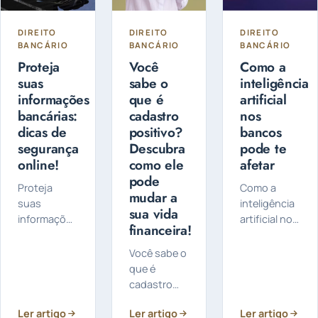
DIREITO
DIREITO
DIREITO
BANCÁRIO
BANCÁRIO
BANCÁRIO
Proteja
Você
Como a
suas
sabe o
inteligência
informações
que é
artificial
bancárias:
cadastro
nos
dicas de
positivo?
bancos
segurança
Descubra
pode te
online!
como ele
afetar
pode
Proteja
Como a
mudar a
suas
inteligência
sua vida
informações
artificial nos
financeira!
bancárias,
bancos
confira
pode te
Você sabe o
algumas
afetar: Você
que é
dicas de
sabia que a
cadastro
segurança
inteligência
positivo? Ele
online: A
artificial
Ler artigo
Ler artigo
Ler artigo
é um