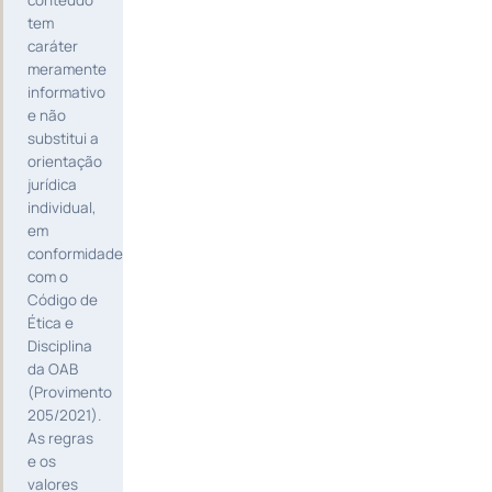
conteúdo
tem
caráter
meramente
informativo
e não
substitui a
orientação
jurídica
individual,
em
conformidade
com o
Código de
Ética e
Disciplina
da OAB
(Provimento
205/2021).
As regras
e os
valores