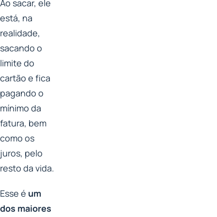
Ao sacar, ele
está, na
realidade,
sacando o
limite do
cartão e fica
pagando o
mínimo da
fatura, bem
como os
juros, pelo
resto da vida.
Esse é
um
dos maiores