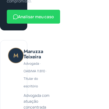
compromisso.
Analisar meu caso
Maruzza
M
Teixeira
Advogada ·
OAB/MA 11.810 ·
Titular do
escritório
Advogada com
atuação
concentrada