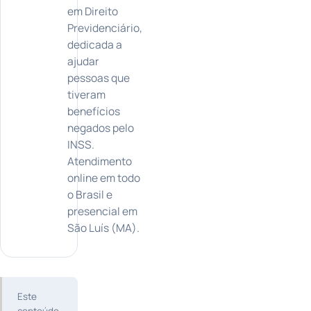
em Direito
Previdenciário,
dedicada a
ajudar
pessoas que
tiveram
benefícios
negados pelo
INSS.
Atendimento
online em todo
o Brasil e
presencial em
São Luís (MA).
Este