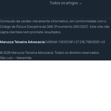
Todos os artigos →
Conteúdo de caráter meramente informativo, em conformidade com o
Código de Ética e Disciplina da OAB (Provimento 205/2021). Este site não
capta clientela nem promete resultados.
Maruzza Teixeira Advocacia
OAB/MA 11.810
CNPJ 27.218.799/0001-43
©
2026
Maruzza Teixeira Advocacia. Todos os direitos reservados.
São Luís — Maranhão