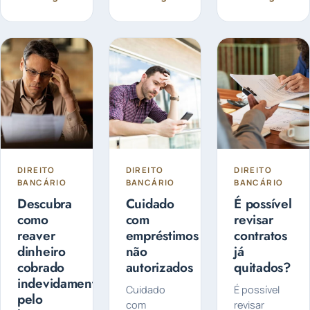
segurança
está
sistema que
das suas
transformando
tem
informações
a forma
ganhado
bancárias é
como...
destaque
fundamental...
quando se
fala em
histórico de
crédito. Mas
afinal...
DIREITO
DIREITO
DIREITO
BANCÁRIO
BANCÁRIO
BANCÁRIO
Descubra
Cuidado
É possível
como
com
revisar
reaver
empréstimos
contratos
dinheiro
não
já
cobrado
autorizados
quitados?
indevidamente
Cuidado
É possível
pelo
com
revisar