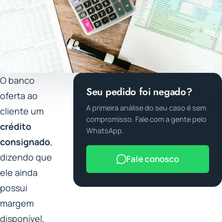
O banco
Seu pedido foi negado?
oferta ao
A primeira análise do seu caso é sem
cliente um
compromisso. Fale com a gente pelo
crédito
WhatsApp.
consignado
,
dizendo que
Fale conosco
ele ainda
possui
margem
disponível,