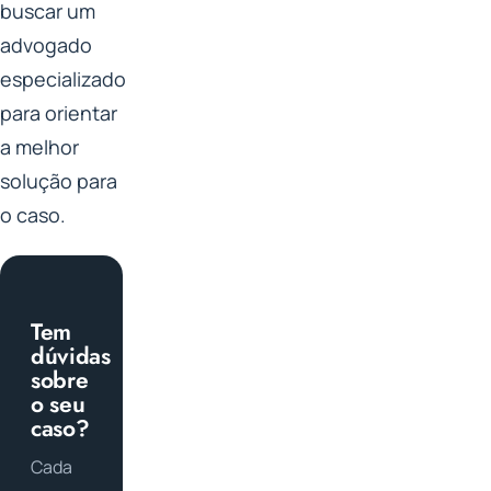
buscar um
advogado
especializado
para orientar
a melhor
solução para
o caso.
Tem
dúvidas
sobre
o seu
caso?
Cada