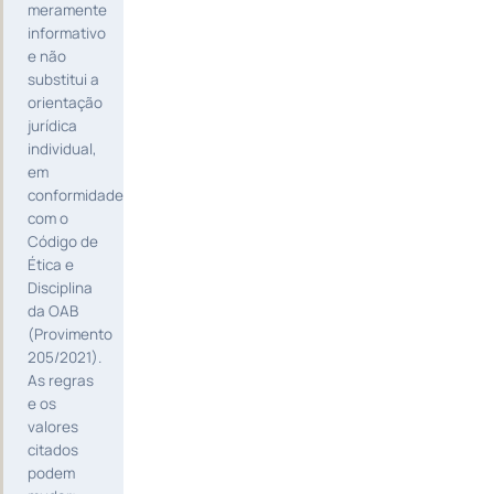
meramente
informativo
e não
substitui a
orientação
jurídica
individual,
em
conformidade
com o
Código de
Ética e
Disciplina
da OAB
(Provimento
205/2021).
As regras
e os
valores
citados
podem