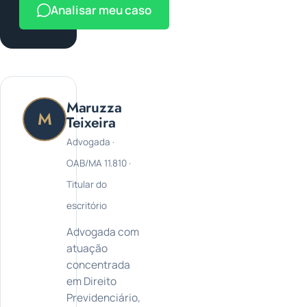
Analisar meu caso
Maruzza
M
Teixeira
Advogada ·
OAB/MA 11.810 ·
Titular do
escritório
Advogada com
atuação
concentrada
em Direito
Previdenciário,