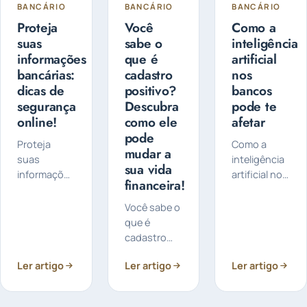
BANCÁRIO
BANCÁRIO
BANCÁRIO
Proteja
Você
Como a
suas
sabe o
inteligência
informações
que é
artificial
bancárias:
cadastro
nos
dicas de
positivo?
bancos
segurança
Descubra
pode te
online!
como ele
afetar
pode
Proteja
Como a
mudar a
suas
inteligência
sua vida
informações
artificial nos
financeira!
bancárias,
bancos
confira
pode te
Você sabe o
algumas
afetar: Você
que é
dicas de
sabia que a
cadastro
segurança
inteligência
positivo? Ele
online: A
artificial
Ler artigo
Ler artigo
Ler artigo
é um
segurança
está
sistema que
das suas
transformando
tem