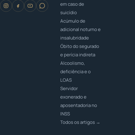
em caso de
suicídio
Acúmulo de
adicional noturno e
insalubridade
Óbito do segurado
e perícia indireta
Alcoolismo,
deficiência e o
LOAS
Servidor
exonerado e
aposentadoria no
INSS
Todos os artigos →