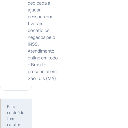
dedicada a
ajudar
pessoas que
tiveram
benefícios
negados pelo
INSS.
Atendimento
online em todo
o Brasil e
presencial em
São Luís (MA).
Este
conteúdo
tem
caráter