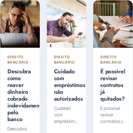
informações
a forma
ganhado
bancárias é
como...
destaque
fundamental...
quando se
fala em
histórico de
crédito. Mas
afinal...
DIREITO
DIREITO
DIREITO
BANCÁRIO
BANCÁRIO
BANCÁRIO
Descubra
Cuidado
É possível
como
com
revisar
reaver
empréstimos
contratos
dinheiro
não
já
cobrado
autorizados
quitados?
indevidamente
Cuidado
É possível
pelo
com
revisar
banco
empréstimos
contratos já
não
quitados? É
Descubra