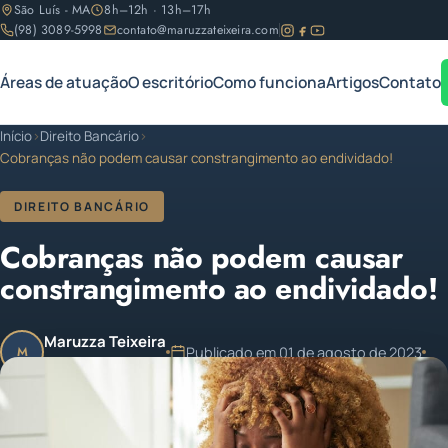
São Luís - MA
8h–12h · 13h–17h
(98) 3089-5998
contato@maruzzateixeira.com
Áreas de atuação
O escritório
Como funciona
Artigos
Contato
Início
›
Direito Bancário
›
Cobranças não podem causar constrangimento ao endividado!
DIREITO BANCÁRIO
Cobranças não podem causar
constrangimento ao endividado!
Maruzza Teixeira
Publicado em 01 de agosto de 2023
M
OAB/MA 11.810
1 min de leitura