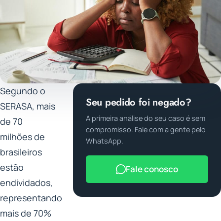
Segundo o
Seu pedido foi negado?
SERASA, mais
A primeira análise do seu caso é sem
de 70
compromisso. Fale com a gente pelo
milhões de
WhatsApp.
brasileiros
estão
Fale conosco
endividados,
representando
mais de 70%