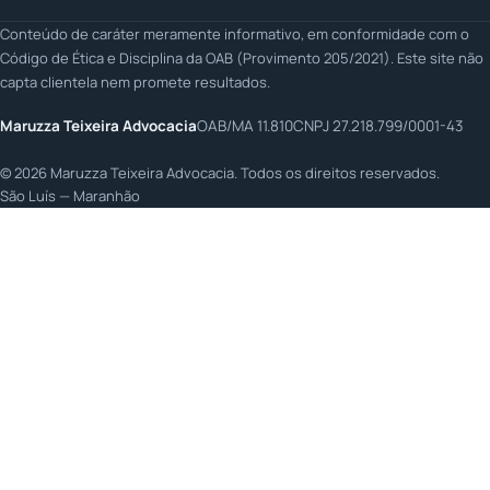
Conteúdo de caráter meramente informativo, em conformidade com o
Código de Ética e Disciplina da OAB (Provimento 205/2021). Este site não
capta clientela nem promete resultados.
Maruzza Teixeira Advocacia
OAB/MA 11.810
CNPJ 27.218.799/0001-43
©
2026
Maruzza Teixeira Advocacia. Todos os direitos reservados.
São Luís — Maranhão