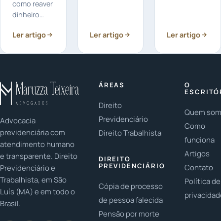
autorizados:
possível
como reaver
De repente,
revisar um
dinheiro
você acessa
contrato de
cobrado
Ler artigo
sua conta
Ler artigo
financiamento
Ler artigo
indevidamente
bancária e
que já foi
pelo banco:
se depara
completamente
Você sabia
com
quitado...
que é
descontos
possível
ÁREAS
O
de
receber
ESCRITÓ
empréstimo...
estes
Direito
Quem so
valores...
Previdenciário
Advocacia
Como
previdenciária com
Direito Trabalhista
funciona
atendimento humano
Artigos
e transparente. Direito
DIREITO
PREVIDENCIÁRIO
Contato
Previdenciário e
Trabalhista, em São
Política de
Cópia de processo
Luís (MA) e em todo o
privacida
de pessoa falecida
Brasil.
Pensão por morte