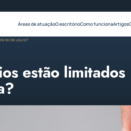
Áreas de atuação
O escritório
Como funciona
Artigos
la lei de usura?
ios estão limitados
ra?
de 2023
1 min de leitura