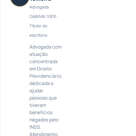
Advogada ·
OAB/MA 11.810 ·
Titular do
escritório
Advogada com
atuação
concentrada
em Direito
Previdenciário,
dedicada a
ajudar
pessoas que
tiveram
benefícios
negados pelo
INSS.
Atendimento