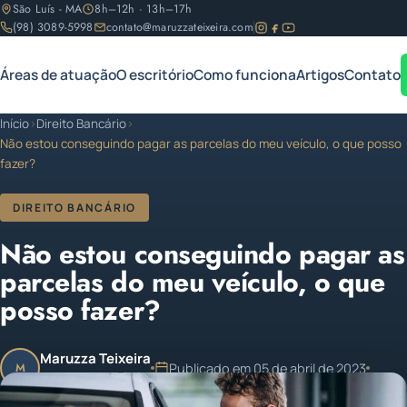
São Luís - MA
8h–12h · 13h–17h
(98) 3089-5998
contato@maruzzateixeira.com
Áreas de atuação
O escritório
Como funciona
Artigos
Contato
Início
›
Direito Bancário
›
Não estou conseguindo pagar as parcelas do meu veículo, o que posso
fazer?
DIREITO BANCÁRIO
Não estou conseguindo pagar as
parcelas do meu veículo, o que
posso fazer?
Maruzza Teixeira
Publicado em 05 de abril de 2023
M
OAB/MA 11.810
1 min de leitura