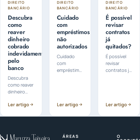
DIREITO
DIREITO
DIREITO
BANCÁRIO
BANCÁRIO
BANCÁRIO
Descubra
Cuidado
É possível
como
com
revisar
reaver
empréstimos
contratos
dinheiro
não
já
cobrado
autorizados
quitados?
indevidamente
Cuidado
É possível
pelo
com
revisar
banco
empréstimos
contratos já
não
quitados? É
Descubra
autorizados:
possível
como reaver
De repente,
revisar um
dinheiro
você acessa
contrato de
cobrado
Ler artigo
sua conta
Ler artigo
financiamento
Ler artigo
indevidamente
bancária e
que já foi
pelo banco:
se depara
completamente
Você sabia
com
quitado...
que é
descontos
possível
ÁREAS
O
de
receber