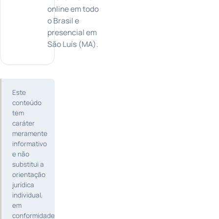
online em todo
o Brasil e
presencial em
São Luís (MA).
Este
conteúdo
tem
caráter
meramente
informativo
e não
substitui a
orientação
jurídica
individual,
em
conformidade