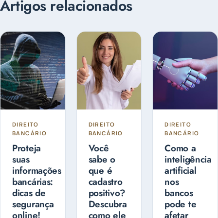
Artigos relacionados
DIREITO
DIREITO
DIREITO
BANCÁRIO
BANCÁRIO
BANCÁRIO
Proteja
Você
Como a
suas
sabe o
inteligência
informações
que é
artificial
bancárias:
cadastro
nos
dicas de
positivo?
bancos
segurança
Descubra
pode te
online!
como ele
afetar