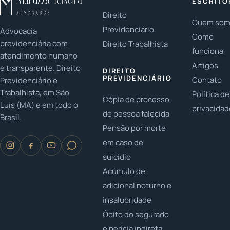
ESCRITÓ
empréstimo...
estes
Direito
Quem so
valores...
Previdenciário
Advocacia
Como
previdenciária com
Direito Trabalhista
funciona
atendimento humano
Artigos
e transparente. Direito
DIREITO
PREVIDENCIÁRIO
Contato
Previdenciário e
Trabalhista, em São
Política de
Cópia de processo
Luís (MA) e em todo o
privacida
de pessoa falecida
Brasil.
Pensão por morte
em caso de
suicídio
Acúmulo de
adicional noturno e
insalubridade
Óbito do segurado
e perícia indireta