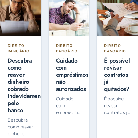
fundamental...
quando se
fala em
histórico de
crédito. Mas
afinal...
DIREITO
DIREITO
DIREITO
BANCÁRIO
BANCÁRIO
BANCÁRIO
Descubra
Cuidado
É possível
como
com
revisar
reaver
empréstimos
contratos
dinheiro
não
já
cobrado
autorizados
quitados?
indevidamente
Cuidado
É possível
pelo
com
revisar
banco
empréstimos
contratos já
não
quitados? É
Descubra
autorizados:
possível
como reaver
De repente,
revisar um
dinheiro