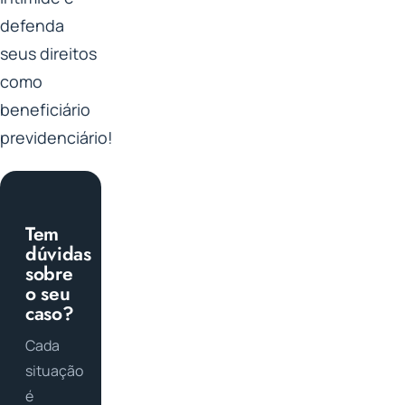
defenda
seus direitos
como
beneficiário
previdenciário!
Tem
dúvidas
sobre
o seu
caso?
Cada
situação
é