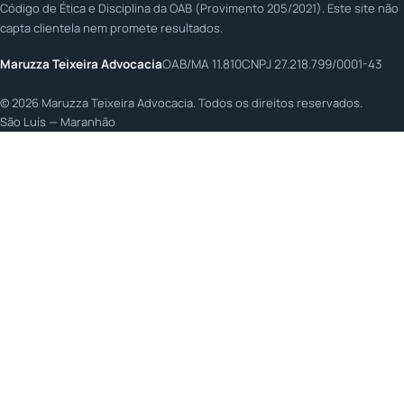
Código de Ética e Disciplina da OAB (Provimento 205/2021). Este site não
capta clientela nem promete resultados.
Maruzza Teixeira Advocacia
OAB/MA 11.810
CNPJ 27.218.799/0001-43
©
2026
Maruzza Teixeira Advocacia. Todos os direitos reservados.
São Luís — Maranhão