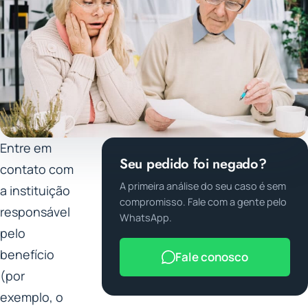
Entre em
Seu pedido foi negado?
contato com
A primeira análise do seu caso é sem
a instituição
compromisso. Fale com a gente pelo
responsável
WhatsApp.
pelo
benefício
Fale conosco
(por
exemplo, o