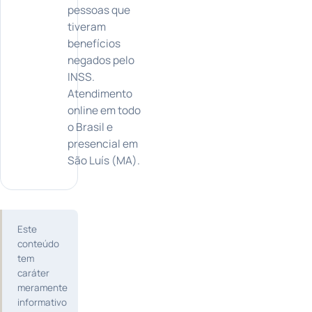
pessoas que
tiveram
benefícios
negados pelo
INSS.
Atendimento
online em todo
o Brasil e
presencial em
São Luís (MA).
Este
conteúdo
tem
caráter
meramente
informativo