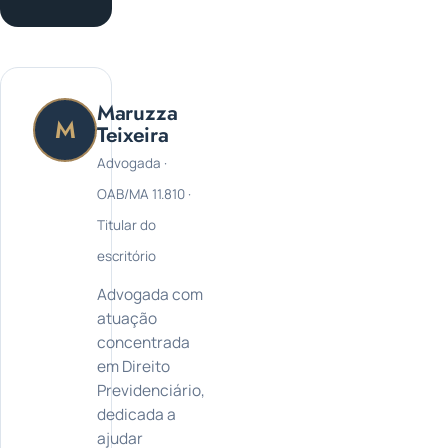
Maruzza
M
Teixeira
Advogada ·
OAB/MA 11.810 ·
Titular do
escritório
Advogada com
atuação
concentrada
em Direito
Previdenciário,
dedicada a
ajudar