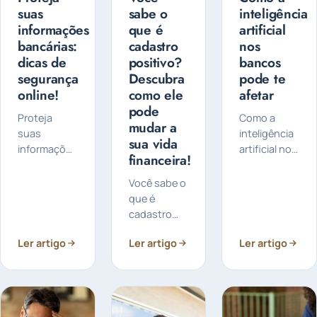
suas
sabe o
inteligência
informações
que é
artificial
bancárias:
cadastro
nos
dicas de
positivo?
bancos
segurança
Descubra
pode te
online!
como ele
afetar
pode
Proteja
Como a
mudar a
suas
inteligência
sua vida
informações
artificial nos
financeira!
bancárias,
bancos
confira
pode te
Você sabe o
algumas
afetar: Você
que é
dicas de
sabia que a
cadastro
segurança
inteligência
positivo? Ele
online: A
artificial
Ler artigo
Ler artigo
Ler artigo
é um
segurança
está
sistema que
das suas
transformando
tem
informações
a forma
ganhado
bancárias é
como...
destaque