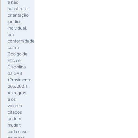
e não
substitui a
orientação
jurídica
individual,
em
conformidade
com o
Código de
Ética e
Disciplina
da OAB
(Provimento
205/2021).
As regras
e os
valores
citados
podem
mudar;
cada caso