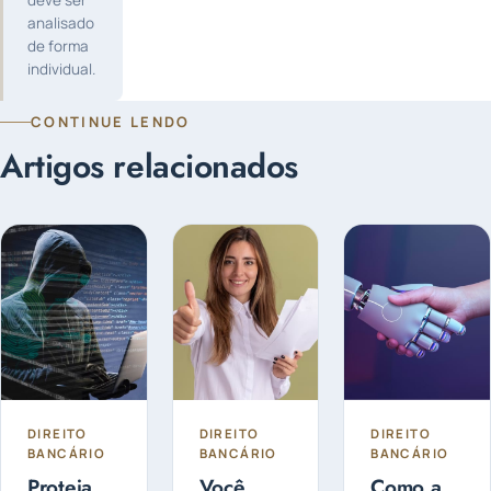
deve ser
analisado
de forma
individual.
CONTINUE LENDO
Artigos relacionados
DIREITO
DIREITO
DIREITO
BANCÁRIO
BANCÁRIO
BANCÁRIO
Proteja
Você
Como a