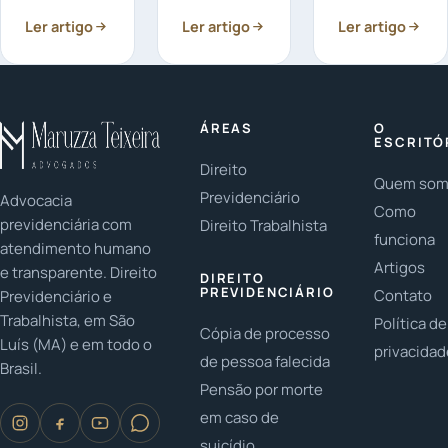
você acessa
contrato de
cobrado
Ler artigo
sua conta
Ler artigo
financiamento
Ler artigo
indevidamente
bancária e
que já foi
pelo banco:
se depara
completamente
Você sabia
com
quitado...
que é
descontos
possível
ÁREAS
O
de
receber
ESCRITÓ
empréstimo...
estes
Direito
Quem so
valores...
Previdenciário
Advocacia
Como
previdenciária com
Direito Trabalhista
funciona
atendimento humano
Artigos
e transparente. Direito
DIREITO
PREVIDENCIÁRIO
Contato
Previdenciário e
Trabalhista, em São
Política de
Cópia de processo
Luís (MA) e em todo o
privacida
de pessoa falecida
Brasil.
Pensão por morte
em caso de
suicídio