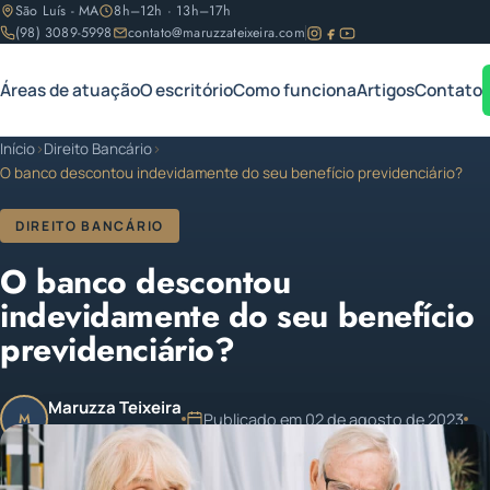
São Luís - MA
8h–12h · 13h–17h
(98) 3089-5998
contato@maruzzateixeira.com
Áreas de atuação
O escritório
Como funciona
Artigos
Contato
Início
›
Direito Bancário
›
O banco descontou indevidamente do seu benefício previdenciário?
DIREITO BANCÁRIO
O banco descontou
indevidamente do seu benefício
previdenciário?
Maruzza Teixeira
Publicado em 02 de agosto de 2023
M
OAB/MA 11.810
1 min de leitura